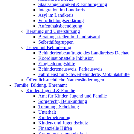
Staatsangehörigkeit & Einbürgerung
Integration im Landkreis
Asyl im Landkreis
Verpflichtungserklärung
Aufenthaltsbeendigung
Beratung und Unterstützung
Beratungsstellen im Landratsamt
Selbsthilfegruppen
Leben mit Behinderung
Behindertenbeauftragte des Landkreises Dachau
Koordinationsstelle Inklusion
Eingliederungshilfe
Behindertenausweis, Parkausweis
Fahrdienst für Schwerbehinderte, Mobilitätshilfe
Öffentlich-rechtliche Namensänderungen
Familie, Bildung, Ehrenamt
Kinder, Jugend & Familie
Amt für Kinder, Jugend und Familie
Sorgerecht, Beurkundung
Trennung, Scheidung
Unterhalt
Kinderbetreuung
Kinder- und Jugendschutz
Finanzielle Hilfen
Kommunale Jugendarbeit