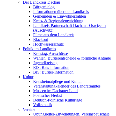
Der Landkreis Dachau
Bürgerdialog
Informationen über den Landkreis
Gemeinden & Einwohnerzahlen
Kreis- & Regionalentwicklung
Landkreis-Partnerschaft Dachau - Oświęcim
(Auschwitz)
Filme aus dem Landkreis
Blackout
Hochwasserschutz
Politik im Landkreis
Kreistag, Ausschüsse
Wahlen, Bürgerentscheide & förmliche Anträge
Jugendkreistag
RIS: Rats-Information
BIS: Bürger-Information
Kultur
Kreisheimatpflege und Kultur
Veranstaltungkalender des Landratsamtes
Museen im Dachauer Land
Poetischer Herbst
Deutsch-Polnische Kulturtage
Volksmusik
Vereine
Übungsleiter-Zuwendungen, Vereinspauschale