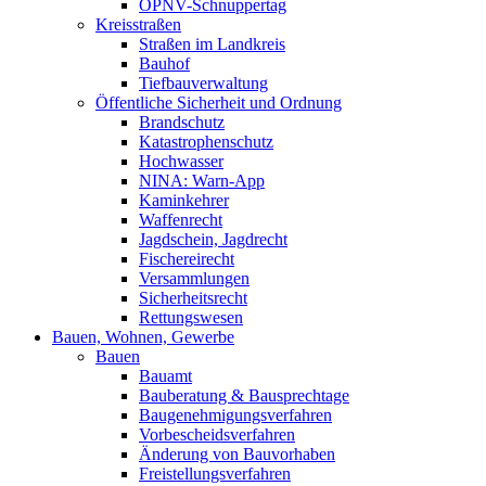
ÖPNV-Schnuppertag
Kreisstraßen
Straßen im Landkreis
Bauhof
Tiefbauverwaltung
Öffentliche Sicherheit und Ordnung
Brandschutz
Katastrophenschutz
Hochwasser
NINA: Warn-App
Kaminkehrer
Waffenrecht
Jagdschein, Jagdrecht
Fischereirecht
Versammlungen
Sicherheitsrecht
Rettungswesen
Bauen, Wohnen, Gewerbe
Bauen
Bauamt
Bauberatung & Bausprechtage
Baugenehmigungsverfahren
Vorbescheidsverfahren
Änderung von Bauvorhaben
Freistellungsverfahren