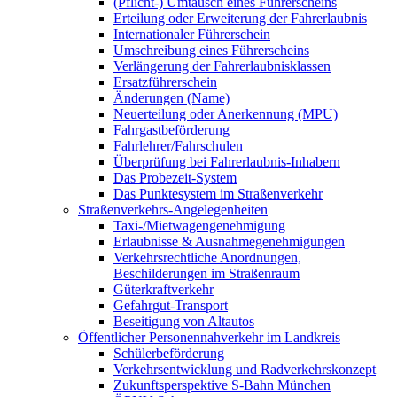
(Pflicht-) Umtausch eines Führerscheins
Erteilung oder Erweiterung der Fahrerlaubnis
Internationaler Führerschein
Umschreibung eines Führerscheins
Verlängerung der Fahrerlaubnisklassen
Ersatzführerschein
Änderungen (Name)
Neuerteilung oder Anerkennung (MPU)
Fahrgastbeförderung
Fahrlehrer/Fahrschulen
Überprüfung bei Fahrerlaubnis-Inhabern
Das Probezeit-System
Das Punktesystem im Straßenverkehr
Straßenverkehrs-Angelegenheiten
Taxi-/Mietwagengenehmigung
Erlaubnisse & Ausnahmegenehmigungen
Verkehrsrechtliche Anordnungen,
Beschilderungen im Straßenraum
Güterkraftverkehr
Gefahrgut-Transport
Beseitigung von Altautos
Öffentlicher Personennahverkehr im Landkreis
Schülerbeförderung
Verkehrsentwicklung und Radverkehrskonzept
Zukunftsperspektive S-Bahn München