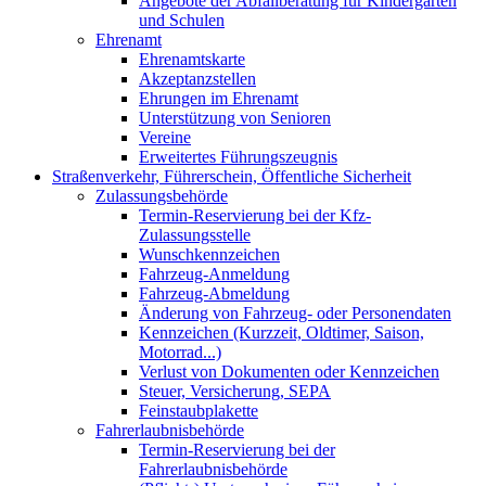
Angebote der Abfallberatung für Kindergärten
und Schulen
Ehrenamt
Ehrenamtskarte
Akzeptanzstellen
Ehrungen im Ehrenamt
Unterstützung von Senioren
Vereine
Erweitertes Führungszeugnis
Straßenverkehr, Führerschein, Öffentliche Sicherheit
Zulassungsbehörde
Termin-Reservierung bei der Kfz-
Zulassungsstelle
Wunschkennzeichen
Fahrzeug-Anmeldung
Fahrzeug-Abmeldung
Änderung von Fahrzeug- oder Personendaten
Kennzeichen (Kurzzeit, Oldtimer, Saison,
Motorrad...)
Verlust von Dokumenten oder Kennzeichen
Steuer, Versicherung, SEPA
Feinstaubplakette
Fahrerlaubnisbehörde
Termin-Reservierung bei der
Fahrerlaubnisbehörde