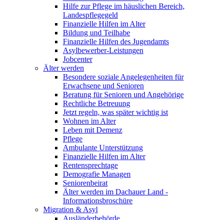
Hilfe zur Pflege im häuslichen Bereich,
Landespflegegeld
Finanzielle Hilfen im Alter
Bildung und Teilhabe
Finanzielle Hilfen des Jugendamts
Asylbewerber-Leistungen
Jobcenter
Älter werden
Besondere soziale Angelegenheiten für
Erwachsene und Senioren
Beratung für Senioren und Angehörige
Rechtliche Betreuung
Jetzt regeln, was später wichtig ist
Wohnen im Alter
Leben mit Demenz
Pflege
Ambulante Unterstützung
Finanzielle Hilfen im Alter
Rentensprechtage
Demografie Managen
Seniorenbeirat
Älter werden im Dachauer Land -
Informationsbroschüre
Migration & Asyl
Ausländerbehörde