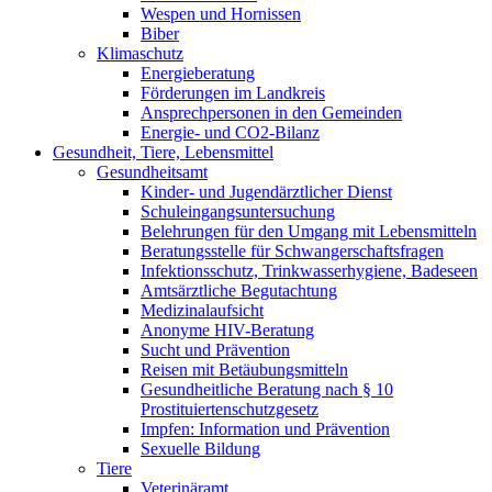
Wespen und Hornissen
Biber
Klimaschutz
Energieberatung
Förderungen im Landkreis
Ansprechpersonen in den Gemeinden
Energie- und CO2-Bilanz
Gesundheit, Tiere, Lebensmittel
Gesundheitsamt
Kinder- und Jugendärztlicher Dienst
Schuleingangsuntersuchung
Belehrungen für den Umgang mit Lebensmitteln
Beratungsstelle für Schwangerschaftsfragen
Infektionsschutz, Trinkwasserhygiene, Badeseen
Amtsärztliche Begutachtung
Medizinalaufsicht
Anonyme HIV-Beratung
Sucht und Prävention
Reisen mit Betäubungsmitteln
Gesundheitliche Beratung nach § 10
Prostituiertenschutzgesetz
Impfen: Information und Prävention
Sexuelle Bildung
Tiere
Veterinäramt