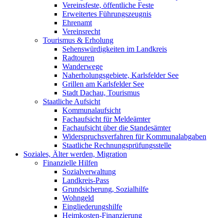
Vereinsfeste, öffentliche Feste
Erweitertes Führungszeugnis
Ehrenamt
Vereinsrecht
Tourismus & Erholung
Sehenswürdigkeiten im Landkreis
Radtouren
Wanderwege
Naherholungsgebiete, Karlsfelder See
Grillen am Karlsfelder See
Stadt Dachau, Tourismus
Staatliche Aufsicht
Kommunalaufsicht
Fachaufsicht für Meldeämter
Fachaufsicht über die Standesämter
Widerspruchsverfahren für Kommunalabgaben
Staatliche Rechnungsprüfungsstelle
Soziales, Älter werden, Migration
Finanzielle Hilfen
Sozialverwaltung
Landkreis-Pass
Grundsicherung, Sozialhilfe
Wohngeld
Eingliederungshilfe
Heimkosten-Finanzierung