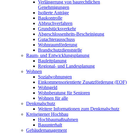
Verlängerung von baurechtlichen
Genehmigungen
Isolierte Anträge
Baukontrolle
Abbruchverfahren
Grundstücksverkehr
Abgeschlossenheits-Bescheinigung
Gutachterausschuss
Wohnraumförderung
Brandschutzdienststelle
Raum- und Entwicklungsplanung
Bauleitplanung
Regional- und Landesplanung
Wohnen
Sozialwohnungen
Einkommensorientierte Zusatzförderung (EOF)
Wohngeld
Wohnberatung für Senioren
Wohnen für alle
Denkmalschutz
Weitere Informationen zum Denkmalschutz
Kreiseigener Hochbau
Hochbaumaßnahmen
Bauunterhalt
Gebäudemanagement