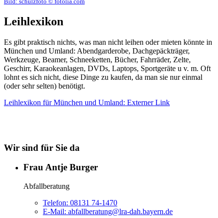
Bild:
schulzfoto © fotolia.com
Leihlexikon
Es gibt praktisch nichts, was man nicht leihen oder mieten könnte in
München und Umland: Abendgarderobe, Dachgepäckträger,
Werkzeuge, Beamer, Schneeketten, Bücher, Fahrräder, Zelte,
Geschirr, Karaokeanlagen, DVDs, Laptops, Sportgeräte u v. m. Oft
lohnt es sich nicht, diese Dinge zu kaufen, da man sie nur einmal
(oder sehr selten) benötigt.
Leihlexikon für München und Umland
: Externer Link
Wir sind für Sie da
Frau Antje Burger
Abfallberatung
Telefon:
08131 74-1470
E-Mail:
abfallberatung@lra-dah.bayern.de