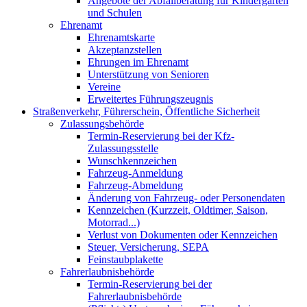
Angebote der Abfallberatung für Kindergärten
und Schulen
Ehrenamt
Ehrenamtskarte
Akzeptanzstellen
Ehrungen im Ehrenamt
Unterstützung von Senioren
Vereine
Erweitertes Führungszeugnis
Straßenverkehr, Führerschein, Öffentliche Sicherheit
Zulassungsbehörde
Termin-Reservierung bei der Kfz-
Zulassungsstelle
Wunschkennzeichen
Fahrzeug-Anmeldung
Fahrzeug-Abmeldung
Änderung von Fahrzeug- oder Personendaten
Kennzeichen (Kurzzeit, Oldtimer, Saison,
Motorrad...)
Verlust von Dokumenten oder Kennzeichen
Steuer, Versicherung, SEPA
Feinstaubplakette
Fahrerlaubnisbehörde
Termin-Reservierung bei der
Fahrerlaubnisbehörde