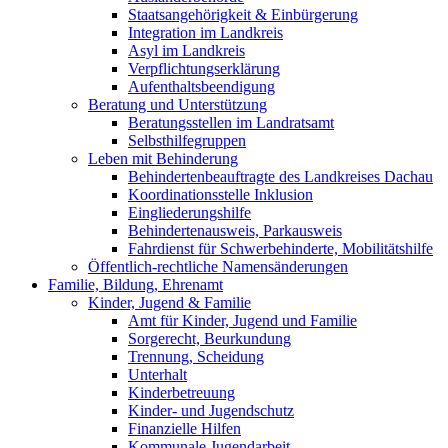
Staatsangehörigkeit & Einbürgerung
Integration im Landkreis
Asyl im Landkreis
Verpflichtungserklärung
Aufenthaltsbeendigung
Beratung und Unterstützung
Beratungsstellen im Landratsamt
Selbsthilfegruppen
Leben mit Behinderung
Behindertenbeauftragte des Landkreises Dachau
Koordinationsstelle Inklusion
Eingliederungshilfe
Behindertenausweis, Parkausweis
Fahrdienst für Schwerbehinderte, Mobilitätshilfe
Öffentlich-rechtliche Namensänderungen
Familie, Bildung, Ehrenamt
Kinder, Jugend & Familie
Amt für Kinder, Jugend und Familie
Sorgerecht, Beurkundung
Trennung, Scheidung
Unterhalt
Kinderbetreuung
Kinder- und Jugendschutz
Finanzielle Hilfen
Kommunale Jugendarbeit