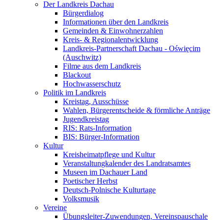
Der Landkreis Dachau
Bürgerdialog
Informationen über den Landkreis
Gemeinden & Einwohnerzahlen
Kreis- & Regionalentwicklung
Landkreis-Partnerschaft Dachau - Oświęcim
(Auschwitz)
Filme aus dem Landkreis
Blackout
Hochwasserschutz
Politik im Landkreis
Kreistag, Ausschüsse
Wahlen, Bürgerentscheide & förmliche Anträge
Jugendkreistag
RIS: Rats-Information
BIS: Bürger-Information
Kultur
Kreisheimatpflege und Kultur
Veranstaltungkalender des Landratsamtes
Museen im Dachauer Land
Poetischer Herbst
Deutsch-Polnische Kulturtage
Volksmusik
Vereine
Übungsleiter-Zuwendungen, Vereinspauschale