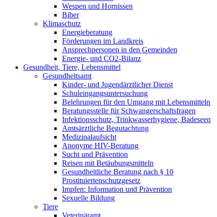
Wespen und Hornissen
Biber
Klimaschutz
Energieberatung
Förderungen im Landkreis
Ansprechpersonen in den Gemeinden
Energie- und CO2-Bilanz
Gesundheit, Tiere, Lebensmittel
Gesundheitsamt
Kinder- und Jugendärztlicher Dienst
Schuleingangsuntersuchung
Belehrungen für den Umgang mit Lebensmitteln
Beratungsstelle für Schwangerschaftsfragen
Infektionsschutz, Trinkwasserhygiene, Badeseen
Amtsärztliche Begutachtung
Medizinalaufsicht
Anonyme HIV-Beratung
Sucht und Prävention
Reisen mit Betäubungsmitteln
Gesundheitliche Beratung nach § 10
Prostituiertenschutzgesetz
Impfen: Information und Prävention
Sexuelle Bildung
Tiere
Veterinäramt