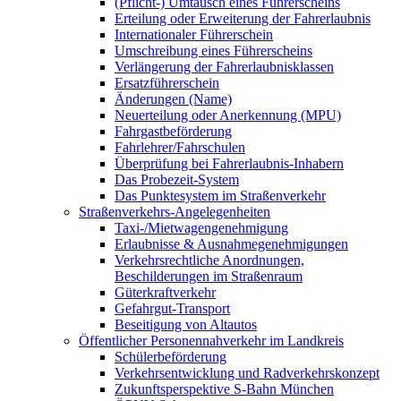
(Pflicht-) Umtausch eines Führerscheins
Erteilung oder Erweiterung der Fahrerlaubnis
Internationaler Führerschein
Umschreibung eines Führerscheins
Verlängerung der Fahrerlaubnisklassen
Ersatzführerschein
Änderungen (Name)
Neuerteilung oder Anerkennung (MPU)
Fahrgastbeförderung
Fahrlehrer/Fahrschulen
Überprüfung bei Fahrerlaubnis-Inhabern
Das Probezeit-System
Das Punktesystem im Straßenverkehr
Straßenverkehrs-Angelegenheiten
Taxi-/Mietwagengenehmigung
Erlaubnisse & Ausnahmegenehmigungen
Verkehrsrechtliche Anordnungen,
Beschilderungen im Straßenraum
Güterkraftverkehr
Gefahrgut-Transport
Beseitigung von Altautos
Öffentlicher Personennahverkehr im Landkreis
Schülerbeförderung
Verkehrsentwicklung und Radverkehrskonzept
Zukunftsperspektive S-Bahn München