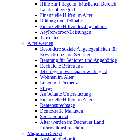
Hilfe zur Pflege im häuslichen Bereich,
Landespflegegeld
Finanzielle Hilfen im Alter
Bildung und Teilhabe
Finanzielle Hilfen des Jugendamts
Asylbewerber-Leistungen
Jobcenter
Älter werden
Besondere soziale Angelegenheiten für
Erwachsene und Senioren
Beratung für Senioren und Angehörige
Rechtliche Betreuung
Jetzt regeln, was später wichtig ist
Wohnen im Alter
Leben mit Demenz
Pflege
Ambulante Unterstützung
Finanzielle Hilfen im Alter
Rentensprechtage
Demografie Managen
Seniorenbeirat
Älter werden im Dachauer Land -
Informationsbroschüre
Migration & Asyl
Ausländerbehörde