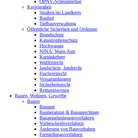
ÖPNV-Schnuppertag
Kreisstraßen
Straßen im Landkreis
Bauhof
Tiefbauverwaltung
Öffentliche Sicherheit und Ordnung
Brandschutz
Katastrophenschutz
Hochwasser
NINA: Warn-App
Kaminkehrer
Waffenrecht
Jagdschein, Jagdrecht
Fischereirecht
Versammlungen
Sicherheitsrecht
Rettungswesen
Bauen, Wohnen, Gewerbe
Bauen
Bauamt
Bauberatung & Bausprechtage
Baugenehmigungsverfahren
Vorbescheidsverfahren
Änderung von Bauvorhaben
Freistellungsverfahren