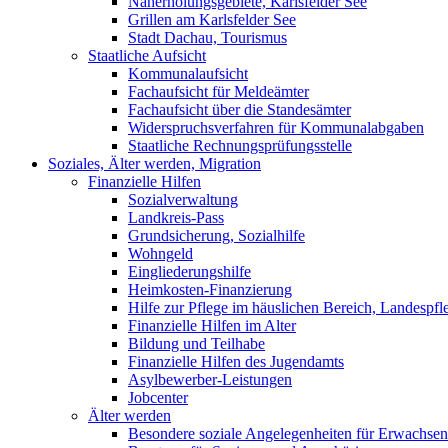
Naherholungsgebiete, Karlsfelder See
Grillen am Karlsfelder See
Stadt Dachau, Tourismus
Staatliche Aufsicht
Kommunalaufsicht
Fachaufsicht für Meldeämter
Fachaufsicht über die Standesämter
Widerspruchsverfahren für Kommunalabgaben
Staatliche Rechnungsprüfungsstelle
Soziales, Älter werden, Migration
Finanzielle Hilfen
Sozialverwaltung
Landkreis-Pass
Grundsicherung, Sozialhilfe
Wohngeld
Eingliederungshilfe
Heimkosten-Finanzierung
Hilfe zur Pflege im häuslichen Bereich, Landespfl
Finanzielle Hilfen im Alter
Bildung und Teilhabe
Finanzielle Hilfen des Jugendamts
Asylbewerber-Leistungen
Jobcenter
Älter werden
Besondere soziale Angelegenheiten für Erwachsen