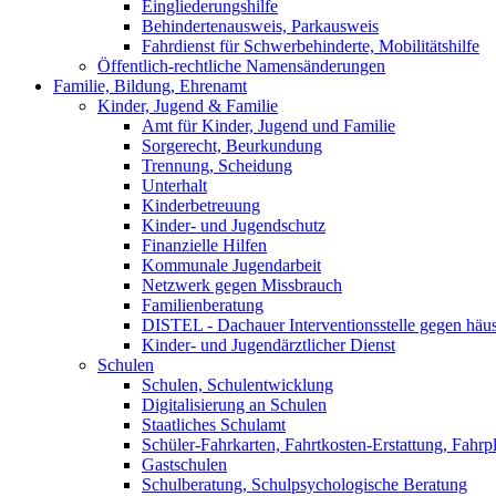
Eingliederungshilfe
Behindertenausweis, Parkausweis
Fahrdienst für Schwerbehinderte, Mobilitätshilfe
Öffentlich-rechtliche Namensänderungen
Familie, Bildung, Ehrenamt
Kinder, Jugend & Familie
Amt für Kinder, Jugend und Familie
Sorgerecht, Beurkundung
Trennung, Scheidung
Unterhalt
Kinderbetreuung
Kinder- und Jugendschutz
Finanzielle Hilfen
Kommunale Jugendarbeit
Netzwerk gegen Missbrauch
Familienberatung
DISTEL - Dachauer Interventionsstelle gegen häu
Kinder- und Jugendärztlicher Dienst
Schulen
Schulen, Schulentwicklung
Digitalisierung an Schulen
Staatliches Schulamt
Schüler-Fahrkarten, Fahrtkosten-Erstattung, Fahrp
Gastschulen
Schulberatung, Schulpsychologische Beratung