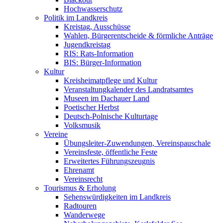
Hochwasserschutz
Politik im Landkreis
Kreistag, Ausschüsse
Wahlen, Bürgerentscheide & förmliche Anträge
Jugendkreistag
RIS: Rats-Information
BIS: Bürger-Information
Kultur
Kreisheimatpflege und Kultur
Veranstaltungkalender des Landratsamtes
Museen im Dachauer Land
Poetischer Herbst
Deutsch-Polnische Kulturtage
Volksmusik
Vereine
Übungsleiter-Zuwendungen, Vereinspauschale
Vereinsfeste, öffentliche Feste
Erweitertes Führungszeugnis
Ehrenamt
Vereinsrecht
Tourismus & Erholung
Sehenswürdigkeiten im Landkreis
Radtouren
Wanderwege