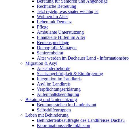
Beratung für Senioren und Angehörige
Rechtliche Betreuung
Jetzt regeln, was später wichtig ist
Wohnen im Alter
Leben mit Demenz
Pflege
Ambulante Unterstützung
Finanzielle Hilfen im Alter
Rentensprechtage
Demografie Managen
Seniorenbeirat
Älter werden im Dachauer Land - Informationsbro
Migration & Asyl
Ausländerbehörde
Staatsangehörigkeit & Einbürgerung
Integration im Landkreis
Asyl im Landkreis
Verpflichtungserklärung
Aufenthaltsbeendigung
Beratung und Unterstützung
Beratungsstellen im Landratsamt
Selbsthilfegruppen
Leben mit Behinderung
Behindertenbeauftragte des Landkreises Dachau
Koordinationsstelle Inklusion