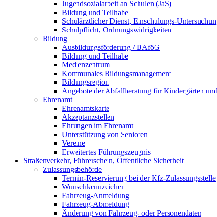
Jugendsozialarbeit an Schulen (JaS)
Bildung und Teilhabe
Schulärztlicher Dienst, Einschulungs-Untersuchu
Schulpflicht, Ordnungswidrigkeiten
Bildung
Ausbildungsförderung / BAföG
Bildung und Teilhabe
Medienzentrum
Kommunales Bildungsmanagement
Bildungsregion
Angebote der Abfallberatung für Kindergärten un
Ehrenamt
Ehrenamtskarte
Akzeptanzstellen
Ehrungen im Ehrenamt
Unterstützung von Senioren
Vereine
Erweitertes Führungszeugnis
Straßenverkehr, Führerschein, Öffentliche Sicherheit
Zulassungsbehörde
Termin-Reservierung bei der Kfz-Zulassungsstelle
Wunschkennzeichen
Fahrzeug-Anmeldung
Fahrzeug-Abmeldung
Änderung von Fahrzeug- oder Personendaten