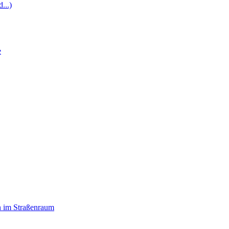
...)
e
n im Straßenraum