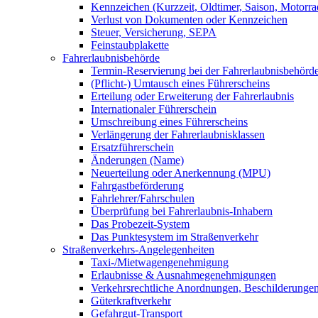
Kennzeichen (Kurzzeit, Oldtimer, Saison, Motorrad
Verlust von Dokumenten oder Kennzeichen
Steuer, Versicherung, SEPA
Feinstaubplakette
Fahrerlaubnisbehörde
Termin-Reservierung bei der Fahrerlaubnisbehörd
(Pflicht-) Umtausch eines Führerscheins
Erteilung oder Erweiterung der Fahrerlaubnis
Internationaler Führerschein
Umschreibung eines Führerscheins
Verlängerung der Fahrerlaubnisklassen
Ersatzführerschein
Änderungen (Name)
Neuerteilung oder Anerkennung (MPU)
Fahrgastbeförderung
Fahrlehrer/Fahrschulen
Überprüfung bei Fahrerlaubnis-Inhabern
Das Probezeit-System
Das Punktesystem im Straßenverkehr
Straßenverkehrs-Angelegenheiten
Taxi-/Mietwagengenehmigung
Erlaubnisse & Ausnahmegenehmigungen
Verkehrsrechtliche Anordnungen, Beschilderunge
Güterkraftverkehr
Gefahrgut-Transport