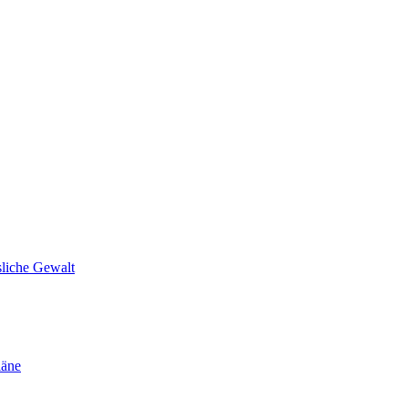
sliche Gewalt
läne