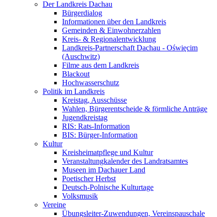
Der Landkreis Dachau
Bürgerdialog
Informationen über den Landkreis
Gemeinden & Einwohnerzahlen
Kreis- & Regionalentwicklung
Landkreis-Partnerschaft Dachau - Oświęcim
(Auschwitz)
Filme aus dem Landkreis
Blackout
Hochwasserschutz
Politik im Landkreis
Kreistag, Ausschüsse
Wahlen, Bürgerentscheide & förmliche Anträge
Jugendkreistag
RIS: Rats-Information
BIS: Bürger-Information
Kultur
Kreisheimatpflege und Kultur
Veranstaltungkalender des Landratsamtes
Museen im Dachauer Land
Poetischer Herbst
Deutsch-Polnische Kulturtage
Volksmusik
Vereine
Übungsleiter-Zuwendungen, Vereinspauschale