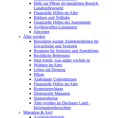
Hilfe zur Pflege im häuslichen Bereich,
Landespflegegeld
Finanzielle Hilfen im Alter
Bildung und Teilhabe
Finanzielle Hilfen des Jugendamts
Asylbewerber-Leistungen
Jobcenter
Älter werden
Besondere soziale Angelegenheiten für
Erwachsene und Senioren
Beratung für Senioren und Angehörige
Rechtliche Betreuung
Jetzt regeln, was später wichtig ist
Wohnen im Alter
Leben mit Demenz
Pflege
Ambulante Unterstützung
Finanzielle Hilfen im Alter
Rentensprechtage
Demografie Managen
Seniorenbeirat
Älter werden im Dachauer Land -
Informationsbroschüre
Migration & Asyl
Ausländerbehörde