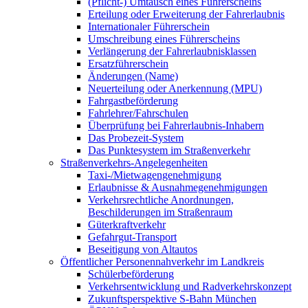
(Pflicht-) Umtausch eines Führerscheins
Erteilung oder Erweiterung der Fahrerlaubnis
Internationaler Führerschein
Umschreibung eines Führerscheins
Verlängerung der Fahrerlaubnisklassen
Ersatzführerschein
Änderungen (Name)
Neuerteilung oder Anerkennung (MPU)
Fahrgastbeförderung
Fahrlehrer/Fahrschulen
Überprüfung bei Fahrerlaubnis-Inhabern
Das Probezeit-System
Das Punktesystem im Straßenverkehr
Straßenverkehrs-Angelegenheiten
Taxi-/Mietwagengenehmigung
Erlaubnisse & Ausnahmegenehmigungen
Verkehrsrechtliche Anordnungen,
Beschilderungen im Straßenraum
Güterkraftverkehr
Gefahrgut-Transport
Beseitigung von Altautos
Öffentlicher Personennahverkehr im Landkreis
Schülerbeförderung
Verkehrsentwicklung und Radverkehrskonzept
Zukunftsperspektive S-Bahn München