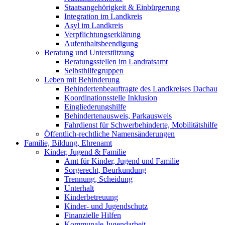
Staatsangehörigkeit & Einbürgerung
Integration im Landkreis
Asyl im Landkreis
Verpflichtungserklärung
Aufenthaltsbeendigung
Beratung und Unterstützung
Beratungsstellen im Landratsamt
Selbsthilfegruppen
Leben mit Behinderung
Behindertenbeauftragte des Landkreises Dachau
Koordinationsstelle Inklusion
Eingliederungshilfe
Behindertenausweis, Parkausweis
Fahrdienst für Schwerbehinderte, Mobilitätshilfe
Öffentlich-rechtliche Namensänderungen
Familie, Bildung, Ehrenamt
Kinder, Jugend & Familie
Amt für Kinder, Jugend und Familie
Sorgerecht, Beurkundung
Trennung, Scheidung
Unterhalt
Kinderbetreuung
Kinder- und Jugendschutz
Finanzielle Hilfen
Kommunale Jugendarbeit