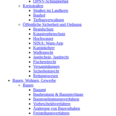
ÖPNV-Schnuppertag
Kreisstraßen
Straßen im Landkreis
Bauhof
Tiefbauverwaltung
Öffentliche Sicherheit und Ordnung
Brandschutz
Katastrophenschutz
Hochwasser
NINA: Warn-App
Kaminkehrer
Waffenrecht
Jagdschein, Jagdrecht
Fischereirecht
Versammlungen
Sicherheitsrecht
Rettungswesen
Bauen, Wohnen, Gewerbe
Bauen
Bauamt
Bauberatung & Bausprechtage
Baugenehmigungsverfahren
Vorbescheidsverfahren
Änderung von Bauvorhaben
Freistellungsverfahren