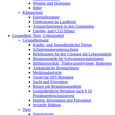
Wespen und Hornissen
Biber
Klimaschutz
Energieberatung
Förderungen im Landkreis
Ansprechpersonen in den Gemeinden
Energie- und CO2-Bilanz
Gesundheit, Tiere, Lebensmittel
Gesundheitsamt
Kinder- und Jugendärztlicher Dienst
Schuleingangsuntersuchung
Belehrungen für den Umgang mit Lebensmitteln
Beratungsstelle für Schwangerschaftsfragen
Infektionsschutz, Trinkwasserhygiene, Badeseen
Amtsärztliche Begutachtung
Medizinalaufsicht
Anonyme HIV-Beratung
Sucht und Prävention
Reisen mit Betäubungsmitteln
Gesundheitliche Beratung nach § 10
Prostituiertenschutzgesetz
Impfen: Information und Prävention
Sexuelle Bildung
Tiere
Veterinäramt