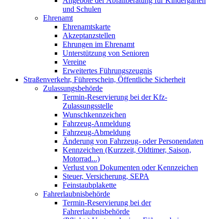
Angebote der Abfallberatung für Kindergärten
und Schulen
Ehrenamt
Ehrenamtskarte
Akzeptanzstellen
Ehrungen im Ehrenamt
Unterstützung von Senioren
Vereine
Erweitertes Führungszeugnis
Straßenverkehr, Führerschein, Öffentliche Sicherheit
Zulassungsbehörde
Termin-Reservierung bei der Kfz-
Zulassungsstelle
Wunschkennzeichen
Fahrzeug-Anmeldung
Fahrzeug-Abmeldung
Änderung von Fahrzeug- oder Personendaten
Kennzeichen (Kurzzeit, Oldtimer, Saison,
Motorrad...)
Verlust von Dokumenten oder Kennzeichen
Steuer, Versicherung, SEPA
Feinstaubplakette
Fahrerlaubnisbehörde
Termin-Reservierung bei der
Fahrerlaubnisbehörde