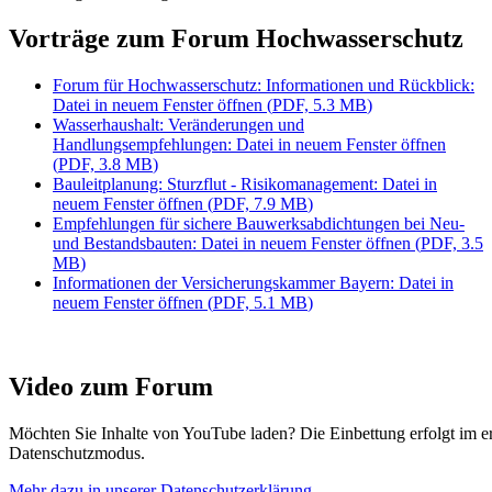
Vorträge zum Forum Hochwasserschutz
Forum für Hochwasserschutz: Informationen und Rückblick
:
Datei in neuem Fenster öffnen
(
PDF, 5.3 MB
)
Wasserhaushalt: Veränderungen und
Handlungsempfehlungen
: Datei in neuem Fenster öffnen
(
PDF, 3.8 MB
)
Bauleitplanung: Sturzflut - Risikomanagement
: Datei in
neuem Fenster öffnen
(
PDF, 7.9 MB
)
Empfehlungen für sichere Bauwerksabdichtungen bei Neu-
und Bestandsbauten
: Datei in neuem Fenster öffnen
(
PDF, 3.5
MB
)
Informationen der Versicherungskammer Bayern
: Datei in
neuem Fenster öffnen
(
PDF, 5.1 MB
)
Video zum Forum
Möchten Sie Inhalte von YouTube laden? Die Einbettung erfolgt im e
Datenschutzmodus.
Mehr dazu in unserer Datenschutzerklärung.