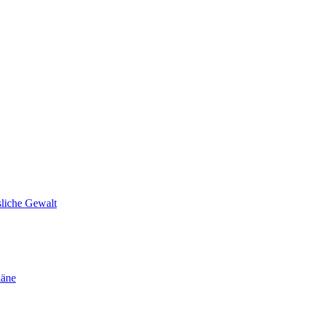
sliche Gewalt
läne