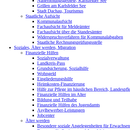
Naherholungsgebiete, Karlsfelder See
Grillen am Karlsfelder See
Stadt Dachau, Tourismus
Staatliche Aufsicht
Kommunalaufsicht
Fachaufsicht für Meldeämter
Fachaufsicht über die Standesämter
Widerspruchsverfahren für Kommunalabgaben
Staatliche Rechnungsprüfungsstelle
Soziales, Älter werden, Migration
Finanzielle Hilfen
Sozialverwaltung
Landkreis-Pass
Grundsicherung, Sozialhilfe
Wohngeld
Eingliederungshilfe
Heimkosten-Finanzierung
Hilfe zur Pflege im häuslichen Bereich, Landespfl
Finanzielle Hilfen im Alter
Bildung und Teilhabe
Finanzielle Hilfen des Jugendamts
Asylbewerber-Leistungen
Jobcenter
Älter werden
Besondere soziale Angelegenheiten für Erwachsen