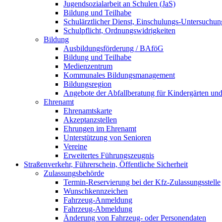
Jugendsozialarbeit an Schulen (JaS)
Bildung und Teilhabe
Schulärztlicher Dienst, Einschulungs-Untersuchu
Schulpflicht, Ordnungswidrigkeiten
Bildung
Ausbildungsförderung / BAföG
Bildung und Teilhabe
Medienzentrum
Kommunales Bildungsmanagement
Bildungsregion
Angebote der Abfallberatung für Kindergärten un
Ehrenamt
Ehrenamtskarte
Akzeptanzstellen
Ehrungen im Ehrenamt
Unterstützung von Senioren
Vereine
Erweitertes Führungszeugnis
Straßenverkehr, Führerschein, Öffentliche Sicherheit
Zulassungsbehörde
Termin-Reservierung bei der Kfz-Zulassungsstelle
Wunschkennzeichen
Fahrzeug-Anmeldung
Fahrzeug-Abmeldung
Änderung von Fahrzeug- oder Personendaten