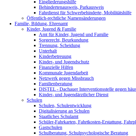
Eingliederungshilfe
Behindertenausweis, Parkausweis
Fahrdienst für Schwerbehinderte, Mobilitätshilfe
Öffentlich-rechtliche Namensänderungen
Familie, Bildung, Ehrenamt
Kinder, Jugend & Familie
Amt für Kinder, Jugend und Familie
Sorgerecht, Beurkundung
Trennung, Scheidung
Unterhalt
Kinderbetreuung
Kinder- und Jugendschutz
Finanzielle Hilfen
Kommunale Jugendarbeit
Netzwerk gegen Missbrauch
Familienberatung
DISTEL - Dachauer Interventionsstelle gegen häu
Kinder- und Jugendärztlicher Dienst
Schulen
Schulen, Schulentwicklung
Digitalisierung an Schulen
Staatliches Schulamt
Schüler-Fahrkarten, Fahrtkosten-Erstattung, Fahrp
Gastschulen
Schulberatung, Schulpsychologische Beratung