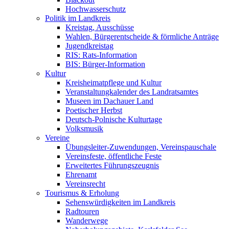
Hochwasserschutz
Politik im Landkreis
Kreistag, Ausschüsse
Wahlen, Bürgerentscheide & förmliche Anträge
Jugendkreistag
RIS: Rats-Information
BIS: Bürger-Information
Kultur
Kreisheimatpflege und Kultur
Veranstaltungkalender des Landratsamtes
Museen im Dachauer Land
Poetischer Herbst
Deutsch-Polnische Kulturtage
Volksmusik
Vereine
Übungsleiter-Zuwendungen, Vereinspauschale
Vereinsfeste, öffentliche Feste
Erweitertes Führungszeugnis
Ehrenamt
Vereinsrecht
Tourismus & Erholung
Sehenswürdigkeiten im Landkreis
Radtouren
Wanderwege