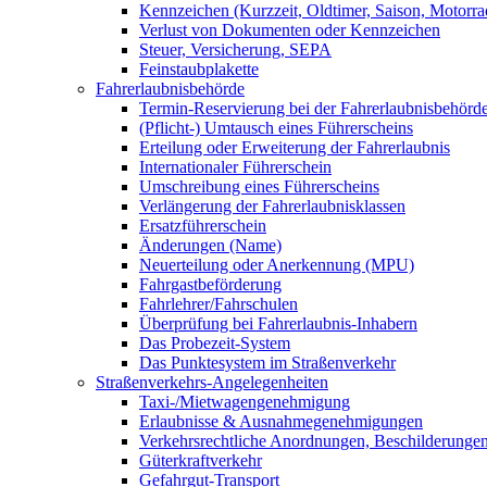
Kennzeichen (Kurzzeit, Oldtimer, Saison, Motorrad
Verlust von Dokumenten oder Kennzeichen
Steuer, Versicherung, SEPA
Feinstaubplakette
Fahrerlaubnisbehörde
Termin-Reservierung bei der Fahrerlaubnisbehörd
(Pflicht-) Umtausch eines Führerscheins
Erteilung oder Erweiterung der Fahrerlaubnis
Internationaler Führerschein
Umschreibung eines Führerscheins
Verlängerung der Fahrerlaubnisklassen
Ersatzführerschein
Änderungen (Name)
Neuerteilung oder Anerkennung (MPU)
Fahrgastbeförderung
Fahrlehrer/Fahrschulen
Überprüfung bei Fahrerlaubnis-Inhabern
Das Probezeit-System
Das Punktesystem im Straßenverkehr
Straßenverkehrs-Angelegenheiten
Taxi-/Mietwagengenehmigung
Erlaubnisse & Ausnahmegenehmigungen
Verkehrsrechtliche Anordnungen, Beschilderunge
Güterkraftverkehr
Gefahrgut-Transport