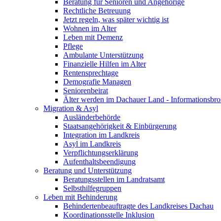
Beratung für Senioren und Angehörige
Rechtliche Betreuung
Jetzt regeln, was später wichtig ist
Wohnen im Alter
Leben mit Demenz
Pflege
Ambulante Unterstützung
Finanzielle Hilfen im Alter
Rentensprechtage
Demografie Managen
Seniorenbeirat
Älter werden im Dachauer Land - Informationsbro
Migration & Asyl
Ausländerbehörde
Staatsangehörigkeit & Einbürgerung
Integration im Landkreis
Asyl im Landkreis
Verpflichtungserklärung
Aufenthaltsbeendigung
Beratung und Unterstützung
Beratungsstellen im Landratsamt
Selbsthilfegruppen
Leben mit Behinderung
Behindertenbeauftragte des Landkreises Dachau
Koordinationsstelle Inklusion