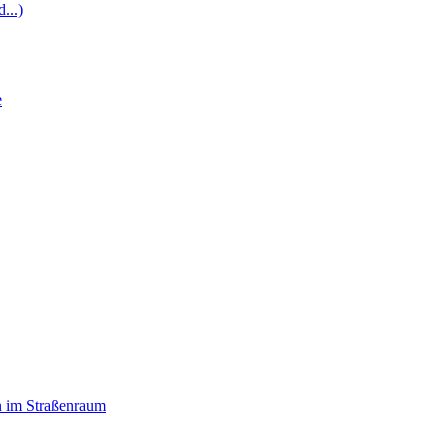
...)
e
n im Straßenraum