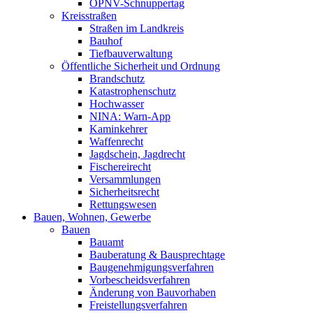
ÖPNV-Schnuppertag
Kreisstraßen
Straßen im Landkreis
Bauhof
Tiefbauverwaltung
Öffentliche Sicherheit und Ordnung
Brandschutz
Katastrophenschutz
Hochwasser
NINA: Warn-App
Kaminkehrer
Waffenrecht
Jagdschein, Jagdrecht
Fischereirecht
Versammlungen
Sicherheitsrecht
Rettungswesen
Bauen, Wohnen, Gewerbe
Bauen
Bauamt
Bauberatung & Bausprechtage
Baugenehmigungsverfahren
Vorbescheidsverfahren
Änderung von Bauvorhaben
Freistellungsverfahren