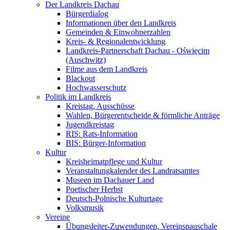
Der Landkreis Dachau
Bürgerdialog
Informationen über den Landkreis
Gemeinden & Einwohnerzahlen
Kreis- & Regionalentwicklung
Landkreis-Partnerschaft Dachau - Oświęcim
(Auschwitz)
Filme aus dem Landkreis
Blackout
Hochwasserschutz
Politik im Landkreis
Kreistag, Ausschüsse
Wahlen, Bürgerentscheide & förmliche Anträge
Jugendkreistag
RIS: Rats-Information
BIS: Bürger-Information
Kultur
Kreisheimatpflege und Kultur
Veranstaltungkalender des Landratsamtes
Museen im Dachauer Land
Poetischer Herbst
Deutsch-Polnische Kulturtage
Volksmusik
Vereine
Übungsleiter-Zuwendungen, Vereinspauschale