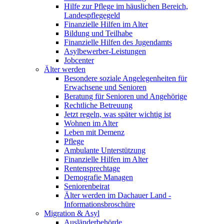
Hilfe zur Pflege im häuslichen Bereich,
Landespflegegeld
Finanzielle Hilfen im Alter
Bildung und Teilhabe
Finanzielle Hilfen des Jugendamts
Asylbewerber-Leistungen
Jobcenter
Älter werden
Besondere soziale Angelegenheiten für
Erwachsene und Senioren
Beratung für Senioren und Angehörige
Rechtliche Betreuung
Jetzt regeln, was später wichtig ist
Wohnen im Alter
Leben mit Demenz
Pflege
Ambulante Unterstützung
Finanzielle Hilfen im Alter
Rentensprechtage
Demografie Managen
Seniorenbeirat
Älter werden im Dachauer Land -
Informationsbroschüre
Migration & Asyl
Ausländerbehörde