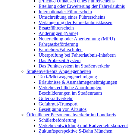
(Pflicht-) Umtausch eines Führerscheins
Erteilung oder Erweiterung der Fahrerlaubnis
Internationaler Führerschein
Umschreibung eines Führerscheins
Verlängerung der Fahrerlaubnisklassen
Ersatzführerschein
Änderungen (Name)
Neuerteilung oder Anerkennung (MPU)
Fahrgastbeförderung
Fahrlehrer/Fahrschulen
Überprüfung bei Fahrerlaubnis-Inhabern
Das Probezeit-System
Das Punktesystem im Straßenverkehr
Straßenverkehrs-Angelegenheiten
Taxi-/Mietwagengenehmigung
Erlaubnisse & Ausnahmegenehmigungen
Verkehrsrechtliche Anordnungen,
Beschilderungen im Straßenraum
Güterkraftverkehr
Gefahrgut-Transport
Beseitigung von Altautos
Öffentlicher Personennahverkehr im Landkreis
Schülerbeförderung
Verkehrsentwicklung und Radverkehrskonzept
Zukunftsperspektive S-Bahn München