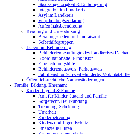
Staatsangehörigkeit & Einbürgerung
Integration im Landkreis
Asyl im Landkreis
Verpflichtungserklärung
Aufenthaltsbeendigung
Beratung und Unterstützung
Beratungsstellen im Landratsamt
Selbsthilfegruppen
Leben mit Behinderung
Behindertenbeauftragte des Landkreises Dachau
Koordinationsstelle Inklusion
Eingliederungshilfe
Behindertenausweis, Parkausweis
Fahrdienst für Schwerbehinderte, Mobilitätshilfe
Öffentlich-rechtliche Namensänderungen
Familie, Bildung, Ehrenamt
Kinder, Jugend & Familie
Amt für Kinder, Jugend und Familie
Sorgerecht, Beurkundung
Trennung, Scheidung
Unterhalt
Kinderbetreuung
Kinder- und Jugendschutz
Finanzielle Hilfen
Kommunale Jugendarbeit