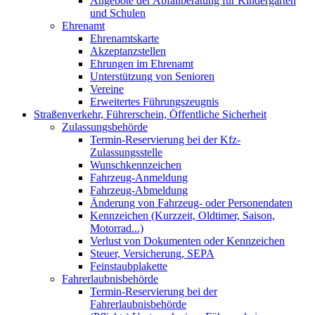
Angebote der Abfallberatung für Kindergärten
und Schulen
Ehrenamt
Ehrenamtskarte
Akzeptanzstellen
Ehrungen im Ehrenamt
Unterstützung von Senioren
Vereine
Erweitertes Führungszeugnis
Straßenverkehr, Führerschein, Öffentliche Sicherheit
Zulassungsbehörde
Termin-Reservierung bei der Kfz-
Zulassungsstelle
Wunschkennzeichen
Fahrzeug-Anmeldung
Fahrzeug-Abmeldung
Änderung von Fahrzeug- oder Personendaten
Kennzeichen (Kurzzeit, Oldtimer, Saison,
Motorrad...)
Verlust von Dokumenten oder Kennzeichen
Steuer, Versicherung, SEPA
Feinstaubplakette
Fahrerlaubnisbehörde
Termin-Reservierung bei der
Fahrerlaubnisbehörde