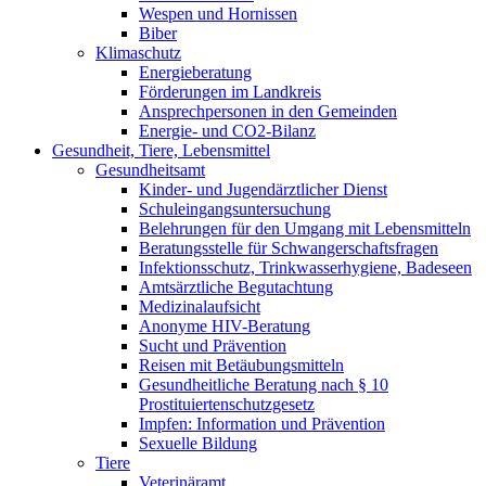
Wespen und Hornissen
Biber
Klimaschutz
Energieberatung
Förderungen im Landkreis
Ansprechpersonen in den Gemeinden
Energie- und CO2-Bilanz
Gesundheit, Tiere, Lebensmittel
Gesundheitsamt
Kinder- und Jugendärztlicher Dienst
Schuleingangsuntersuchung
Belehrungen für den Umgang mit Lebensmitteln
Beratungsstelle für Schwangerschaftsfragen
Infektionsschutz, Trinkwasserhygiene, Badeseen
Amtsärztliche Begutachtung
Medizinalaufsicht
Anonyme HIV-Beratung
Sucht und Prävention
Reisen mit Betäubungsmitteln
Gesundheitliche Beratung nach § 10
Prostituiertenschutzgesetz
Impfen: Information und Prävention
Sexuelle Bildung
Tiere
Veterinäramt