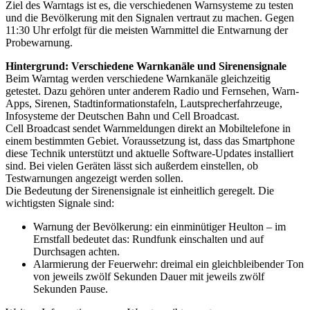
Ziel des Warntags ist es, die verschiedenen Warnsysteme zu testen
und die Bevölkerung mit den Signalen vertraut zu machen. Gegen
11:30 Uhr erfolgt für die meisten Warnmittel die Entwarnung der
Probewarnung.
Hintergrund: Verschiedene Warnkanäle und Sirenensignale
Beim Warntag werden verschiedene Warnkanäle gleichzeitig
getestet. Dazu gehören unter anderem Radio und Fernsehen, Warn-
Apps, Sirenen, Stadtinformationstafeln, Lautsprecherfahrzeuge,
Infosysteme der Deutschen Bahn und Cell Broadcast.
Cell Broadcast sendet Warnmeldungen direkt an Mobiltelefone in
einem bestimmten Gebiet. Voraussetzung ist, dass das Smartphone
diese Technik unterstützt und aktuelle Software-Updates installiert
sind. Bei vielen Geräten lässt sich außerdem einstellen, ob
Testwarnungen angezeigt werden sollen.
Die Bedeutung der Sirenensignale ist einheitlich geregelt. Die
wichtigsten Signale sind:
Warnung der Bevölkerung: ein einminütiger Heulton – im
Ernstfall bedeutet das: Rundfunk einschalten und auf
Durchsagen achten.
Alarmierung der Feuerwehr: dreimal ein gleichbleibender Ton
von jeweils zwölf Sekunden Dauer mit jeweils zwölf
Sekunden Pause.