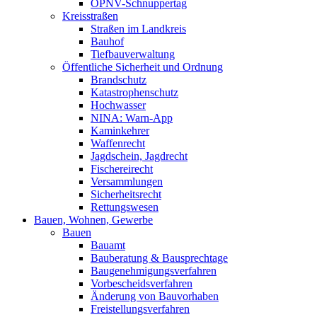
ÖPNV-Schnuppertag
Kreisstraßen
Straßen im Landkreis
Bauhof
Tiefbauverwaltung
Öffentliche Sicherheit und Ordnung
Brandschutz
Katastrophenschutz
Hochwasser
NINA: Warn-App
Kaminkehrer
Waffenrecht
Jagdschein, Jagdrecht
Fischereirecht
Versammlungen
Sicherheitsrecht
Rettungswesen
Bauen, Wohnen, Gewerbe
Bauen
Bauamt
Bauberatung & Bausprechtage
Baugenehmigungsverfahren
Vorbescheidsverfahren
Änderung von Bauvorhaben
Freistellungsverfahren