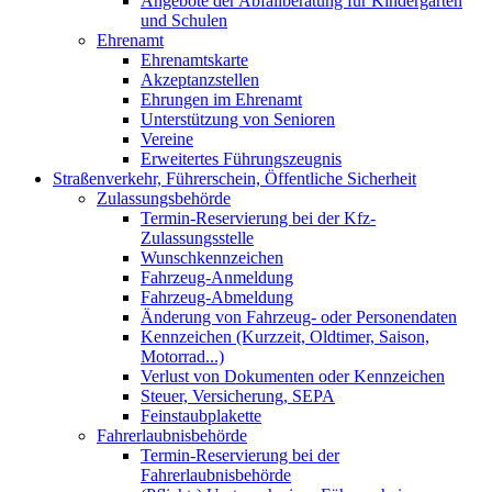
Angebote der Abfallberatung für Kindergärten
und Schulen
Ehrenamt
Ehrenamtskarte
Akzeptanzstellen
Ehrungen im Ehrenamt
Unterstützung von Senioren
Vereine
Erweitertes Führungszeugnis
Straßenverkehr, Führerschein, Öffentliche Sicherheit
Zulassungsbehörde
Termin-Reservierung bei der Kfz-
Zulassungsstelle
Wunschkennzeichen
Fahrzeug-Anmeldung
Fahrzeug-Abmeldung
Änderung von Fahrzeug- oder Personendaten
Kennzeichen (Kurzzeit, Oldtimer, Saison,
Motorrad...)
Verlust von Dokumenten oder Kennzeichen
Steuer, Versicherung, SEPA
Feinstaubplakette
Fahrerlaubnisbehörde
Termin-Reservierung bei der
Fahrerlaubnisbehörde