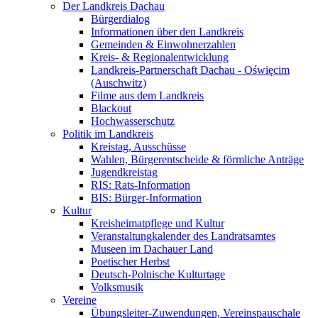
Der Landkreis Dachau
Bürgerdialog
Informationen über den Landkreis
Gemeinden & Einwohnerzahlen
Kreis- & Regionalentwicklung
Landkreis-Partnerschaft Dachau - Oświęcim
(Auschwitz)
Filme aus dem Landkreis
Blackout
Hochwasserschutz
Politik im Landkreis
Kreistag, Ausschüsse
Wahlen, Bürgerentscheide & förmliche Anträge
Jugendkreistag
RIS: Rats-Information
BIS: Bürger-Information
Kultur
Kreisheimatpflege und Kultur
Veranstaltungkalender des Landratsamtes
Museen im Dachauer Land
Poetischer Herbst
Deutsch-Polnische Kulturtage
Volksmusik
Vereine
Übungsleiter-Zuwendungen, Vereinspauschale