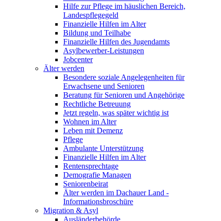
Hilfe zur Pflege im häuslichen Bereich,
Landespflegegeld
Finanzielle Hilfen im Alter
Bildung und Teilhabe
Finanzielle Hilfen des Jugendamts
Asylbewerber-Leistungen
Jobcenter
Älter werden
Besondere soziale Angelegenheiten für
Erwachsene und Senioren
Beratung für Senioren und Angehörige
Rechtliche Betreuung
Jetzt regeln, was später wichtig ist
Wohnen im Alter
Leben mit Demenz
Pflege
Ambulante Unterstützung
Finanzielle Hilfen im Alter
Rentensprechtage
Demografie Managen
Seniorenbeirat
Älter werden im Dachauer Land -
Informationsbroschüre
Migration & Asyl
Ausländerbehörde