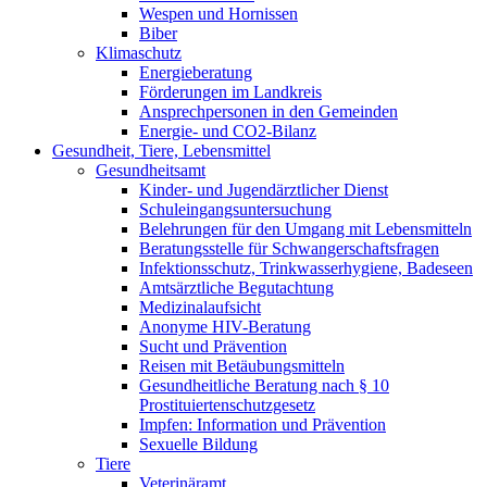
Wespen und Hornissen
Biber
Klimaschutz
Energieberatung
Förderungen im Landkreis
Ansprechpersonen in den Gemeinden
Energie- und CO2-Bilanz
Gesundheit, Tiere, Lebensmittel
Gesundheitsamt
Kinder- und Jugendärztlicher Dienst
Schuleingangsuntersuchung
Belehrungen für den Umgang mit Lebensmitteln
Beratungsstelle für Schwangerschaftsfragen
Infektionsschutz, Trinkwasserhygiene, Badeseen
Amtsärztliche Begutachtung
Medizinalaufsicht
Anonyme HIV-Beratung
Sucht und Prävention
Reisen mit Betäubungsmitteln
Gesundheitliche Beratung nach § 10
Prostituiertenschutzgesetz
Impfen: Information und Prävention
Sexuelle Bildung
Tiere
Veterinäramt