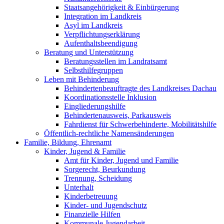
Staatsangehörigkeit & Einbürgerung
Integration im Landkreis
Asyl im Landkreis
Verpflichtungserklärung
Aufenthaltsbeendigung
Beratung und Unterstützung
Beratungsstellen im Landratsamt
Selbsthilfegruppen
Leben mit Behinderung
Behindertenbeauftragte des Landkreises Dachau
Koordinationsstelle Inklusion
Eingliederungshilfe
Behindertenausweis, Parkausweis
Fahrdienst für Schwerbehinderte, Mobilitätshilfe
Öffentlich-rechtliche Namensänderungen
Familie, Bildung, Ehrenamt
Kinder, Jugend & Familie
Amt für Kinder, Jugend und Familie
Sorgerecht, Beurkundung
Trennung, Scheidung
Unterhalt
Kinderbetreuung
Kinder- und Jugendschutz
Finanzielle Hilfen
Kommunale Jugendarbeit