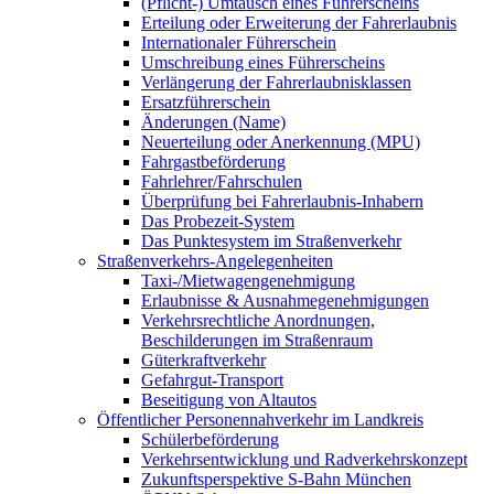
(Pflicht-) Umtausch eines Führerscheins
Erteilung oder Erweiterung der Fahrerlaubnis
Internationaler Führerschein
Umschreibung eines Führerscheins
Verlängerung der Fahrerlaubnisklassen
Ersatzführerschein
Änderungen (Name)
Neuerteilung oder Anerkennung (MPU)
Fahrgastbeförderung
Fahrlehrer/Fahrschulen
Überprüfung bei Fahrerlaubnis-Inhabern
Das Probezeit-System
Das Punktesystem im Straßenverkehr
Straßenverkehrs-Angelegenheiten
Taxi-/Mietwagengenehmigung
Erlaubnisse & Ausnahmegenehmigungen
Verkehrsrechtliche Anordnungen,
Beschilderungen im Straßenraum
Güterkraftverkehr
Gefahrgut-Transport
Beseitigung von Altautos
Öffentlicher Personennahverkehr im Landkreis
Schülerbeförderung
Verkehrsentwicklung und Radverkehrskonzept
Zukunftsperspektive S-Bahn München