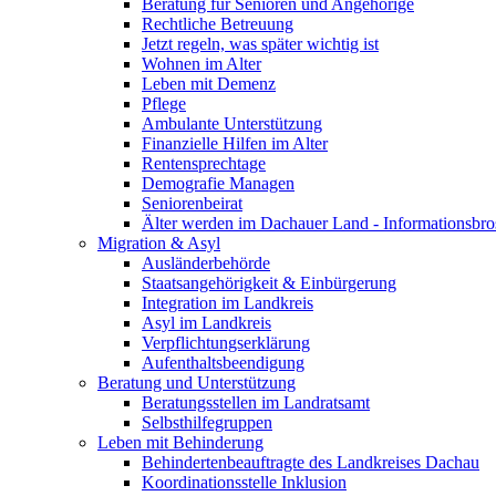
Beratung für Senioren und Angehörige
Rechtliche Betreuung
Jetzt regeln, was später wichtig ist
Wohnen im Alter
Leben mit Demenz
Pflege
Ambulante Unterstützung
Finanzielle Hilfen im Alter
Rentensprechtage
Demografie Managen
Seniorenbeirat
Älter werden im Dachauer Land - Informationsbro
Migration & Asyl
Ausländerbehörde
Staatsangehörigkeit & Einbürgerung
Integration im Landkreis
Asyl im Landkreis
Verpflichtungserklärung
Aufenthaltsbeendigung
Beratung und Unterstützung
Beratungsstellen im Landratsamt
Selbsthilfegruppen
Leben mit Behinderung
Behindertenbeauftragte des Landkreises Dachau
Koordinationsstelle Inklusion