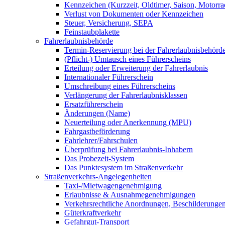
Kennzeichen (Kurzzeit, Oldtimer, Saison, Motorrad
Verlust von Dokumenten oder Kennzeichen
Steuer, Versicherung, SEPA
Feinstaubplakette
Fahrerlaubnisbehörde
Termin-Reservierung bei der Fahrerlaubnisbehörd
(Pflicht-) Umtausch eines Führerscheins
Erteilung oder Erweiterung der Fahrerlaubnis
Internationaler Führerschein
Umschreibung eines Führerscheins
Verlängerung der Fahrerlaubnisklassen
Ersatzführerschein
Änderungen (Name)
Neuerteilung oder Anerkennung (MPU)
Fahrgastbeförderung
Fahrlehrer/Fahrschulen
Überprüfung bei Fahrerlaubnis-Inhabern
Das Probezeit-System
Das Punktesystem im Straßenverkehr
Straßenverkehrs-Angelegenheiten
Taxi-/Mietwagengenehmigung
Erlaubnisse & Ausnahmegenehmigungen
Verkehrsrechtliche Anordnungen, Beschilderunge
Güterkraftverkehr
Gefahrgut-Transport