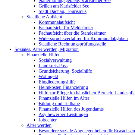
Naherholungsgebiete, Karlsfelder See
Grillen am Karlsfelder See
Stadt Dachau, Tourismus
Staatliche Aufsicht
Kommunalaufsicht
Fachaufsicht für Meldeämter
Fachaufsicht über die Standesämter
Widerspruchsverfahren für Kommunalabgaben
Staatliche Rechnungsprüfungsstelle
Soziales, Älter werden, Migration
Finanzielle Hilfen
Sozialverwaltung
Landkreis-Pass
Grundsicherung, Sozialhilfe
Wohngeld
Eingliederungshilfe
Heimkosten-Finanzierung
Hilfe zur Pflege im häuslichen Bereich, Landespfl
Finanzielle Hilfen im Alter
Bildung und Teilhabe
Finanzielle Hilfen des Jugendamts
Asylbewerber-Leistungen
Jobcenter
Älter werden
Besondere soziale Angelegenheiten für Erwachsen