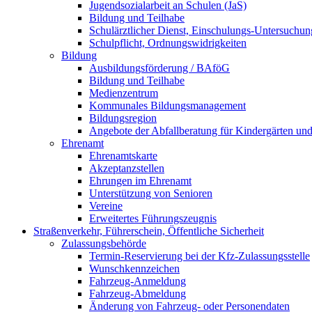
Jugendsozialarbeit an Schulen (JaS)
Bildung und Teilhabe
Schulärztlicher Dienst, Einschulungs-Untersuchu
Schulpflicht, Ordnungswidrigkeiten
Bildung
Ausbildungsförderung / BAföG
Bildung und Teilhabe
Medienzentrum
Kommunales Bildungsmanagement
Bildungsregion
Angebote der Abfallberatung für Kindergärten un
Ehrenamt
Ehrenamtskarte
Akzeptanzstellen
Ehrungen im Ehrenamt
Unterstützung von Senioren
Vereine
Erweitertes Führungszeugnis
Straßenverkehr, Führerschein, Öffentliche Sicherheit
Zulassungsbehörde
Termin-Reservierung bei der Kfz-Zulassungsstelle
Wunschkennzeichen
Fahrzeug-Anmeldung
Fahrzeug-Abmeldung
Änderung von Fahrzeug- oder Personendaten