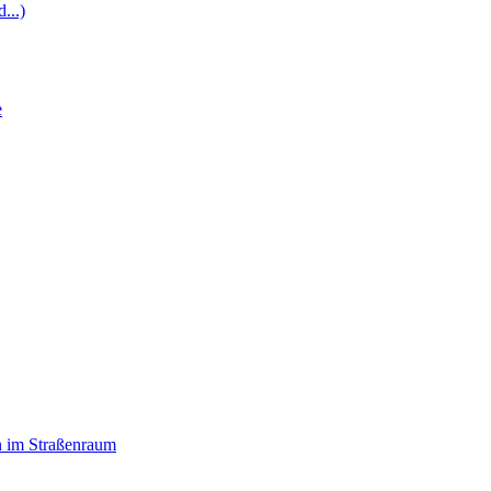
...)
e
n im Straßenraum