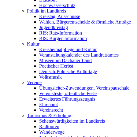
Hochwasserschutz
Politik im Landkreis
Kreistag, Ausschüsse
Wahlen, Bürgerentscheide & förmliche Anträge
Jugendkreistag
RIS: Rats-Information
BIS: Bürger-Information
Kultur
Kreisheimatpflege und Kultur
Veranstaltungkalender des Landratsamtes
Museen im Dachauer Land
Poetischer Herbst
Deutsch-Polnische Kulturtage
Volksmusik
Vereine
Übungsleiter-Zuwendungen, Vereinspauschale
Vereinsfeste, öffentliche Feste
Erweitertes Führungszeugnis
Ehrenamt
Vereinsrecht
Tourismus & Erholung
Sehenswürdigkeiten im Landkreis
Radtouren
Wanderwege