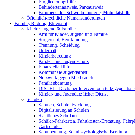
Eingliederungshilfe
Behindertenausweis, Parkausweis
Fahrdienst für Schwerbehinderte, Mobilitätshilfe
Öffentlich-rechtliche Namensänderungen
Familie, Bildung, Ehrenamt
Kinder, Jugend & Familie
Amt für Kinder, Jugend und Familie
Sorgerecht, Beurkundung
Trennung, Scheidung
Unterhalt
Kinderbetreuung
Kinder- und Jugendschutz
Finanzielle Hilfen
Kommunale Jugendarbeit
Netzwerk gegen Missbrauch
Familienberatung
DISTEL - Dachauer Interventionsstelle gegen häu
Kinder- und Jugendärztlicher Dienst
Schulen
Schulen, Schulentwicklung
Digitalisierung an Schulen
Staatliches Schulamt
Schüler-Fahrkarten, Fahrtkosten-Erstattung, Fahrp
Gastschulen
Schulberatung, Schulpsychologische Beratung