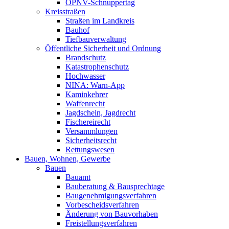
ÖPNV-Schnuppertag
Kreisstraßen
Straßen im Landkreis
Bauhof
Tiefbauverwaltung
Öffentliche Sicherheit und Ordnung
Brandschutz
Katastrophenschutz
Hochwasser
NINA: Warn-App
Kaminkehrer
Waffenrecht
Jagdschein, Jagdrecht
Fischereirecht
Versammlungen
Sicherheitsrecht
Rettungswesen
Bauen, Wohnen, Gewerbe
Bauen
Bauamt
Bauberatung & Bausprechtage
Baugenehmigungsverfahren
Vorbescheidsverfahren
Änderung von Bauvorhaben
Freistellungsverfahren