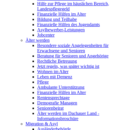
Hilfe zur Pflege im häuslichen Bereich,
Landespflegegeld
Finanzielle Hilfen im Alter
Bildung und Teilhabe
Finanzielle Hilfen des Jugendamts
Asylbewerber-Leistungen
Jobcenter
Älter werden
Besondere soziale Angelegenheiten für
Erwachsene und Senioren
Beratung für Senioren und Angehörige
Rechtliche Betreuung
Jetzt regeln, was später wichtig ist
Wohnen im Alter
Leben mit Demenz
Pflege
Ambulante Unterstützung
Finanzielle Hilfen im Alter
Rentensprechtage
Demografie Managen
Seniorenbeirat
Älter werden im Dachauer Land -
Informationsbroschüre
Migration & Asyl
Ausländerbehörde