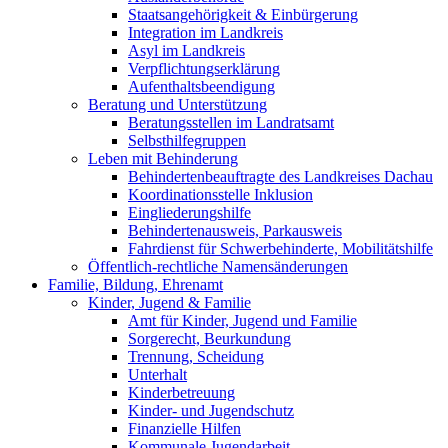
Staatsangehörigkeit & Einbürgerung
Integration im Landkreis
Asyl im Landkreis
Verpflichtungserklärung
Aufenthaltsbeendigung
Beratung und Unterstützung
Beratungsstellen im Landratsamt
Selbsthilfegruppen
Leben mit Behinderung
Behindertenbeauftragte des Landkreises Dachau
Koordinationsstelle Inklusion
Eingliederungshilfe
Behindertenausweis, Parkausweis
Fahrdienst für Schwerbehinderte, Mobilitätshilfe
Öffentlich-rechtliche Namensänderungen
Familie, Bildung, Ehrenamt
Kinder, Jugend & Familie
Amt für Kinder, Jugend und Familie
Sorgerecht, Beurkundung
Trennung, Scheidung
Unterhalt
Kinderbetreuung
Kinder- und Jugendschutz
Finanzielle Hilfen
Kommunale Jugendarbeit