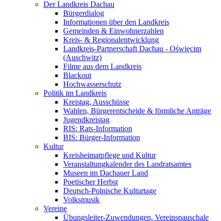
Der Landkreis Dachau
Bürgerdialog
Informationen über den Landkreis
Gemeinden & Einwohnerzahlen
Kreis- & Regionalentwicklung
Landkreis-Partnerschaft Dachau - Oświęcim
(Auschwitz)
Filme aus dem Landkreis
Blackout
Hochwasserschutz
Politik im Landkreis
Kreistag, Ausschüsse
Wahlen, Bürgerentscheide & förmliche Anträge
Jugendkreistag
RIS: Rats-Information
BIS: Bürger-Information
Kultur
Kreisheimatpflege und Kultur
Veranstaltungkalender des Landratsamtes
Museen im Dachauer Land
Poetischer Herbst
Deutsch-Polnische Kulturtage
Volksmusik
Vereine
Übungsleiter-Zuwendungen, Vereinspauschale