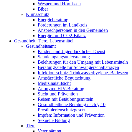
Wespen und Hornissen
Biber
Klimaschutz
Energieberatung
Förderungen im Landkreis
Ansprechpersonen in den Gemeinden
Energie- und CO2-Bilanz
Gesundheit, Tiere, Lebensmittel
Gesundheitsamt
Kinder- und Jugendärztlicher Dienst
Schuleingangsuntersuchung
Belehrungen für den Umgang mit Lebensmitteln
Beratungsstelle für Schwangerschaftsfragen
Infektionsschutz, Trinkwasserhygiene, Badeseen
Amtsärztliche Begutachtung
Medizinalaufsicht
Anonyme HIV-Beratung
Sucht und Prävention
Reisen mit Betäubungsmitteln
Gesundheitliche Beratung nach § 10
Prostituiertenschutzgesetz
Impfen: Information und Prävention
Sexuelle Bildung
Tiere
Veterinäramt