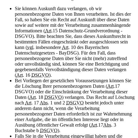
Sie können Auskunft dazu verlangen, ob wir
personenbezogene Daten von Ihnen verarbeiten. Ist dies der
Fall, so haben Sie ein Recht auf Auskunft über diese Daten
sowie auf weitere mit der Verarbeitung zusammenhängende
Informationen (
Art.
15 Datenschutz-Grundverordnung -
DSGVO). Bitte beachten Sie, dass dieses Auskunftsrecht in
bestimmten Fällen eingeschränkt oder ausgeschlossen sein
kann (
vgl.
insbesondere
Art.
10 des Bayerischen
Datenschutzgesetzes - BayDSG). Für den Fall, dass
personenbezogene Daten über Sie nicht (mehr) zutreffend
oder unvollständig sind, können Sie eine Berichtigung und
gegebenenfalls Vervollständigung dieser Daten verlangen
(
Art.
16
DSGVO
).
Bei Vorliegen der gesetzlichen Voraussetzungen können Sie
die Löschung Ihrer personenbezogenen Daten (
Art.
17
DSGVO) oder die Einschränkung der Verarbeitung dieser
Daten (
Art.
18
DSGVO
) verlangen. Das Recht auf Löschung
nach
Art.
17
Abs.
1 und 2
DSGVO
besteht jedoch unter
anderem dann nicht, wenn die Verarbeitung
personenbezogener Daten erforderlich ist zur Wahrnehmung
einer Aufgabe, die im öffentlichen Interesse liegt oder in
Ausübung öffentlicher Gewalt erfolgt (
Art.
17
Abs.
3
Buchstabe b
DSGVO
).
Falls Sie in die Verarbeitung eingewilligt haben und die