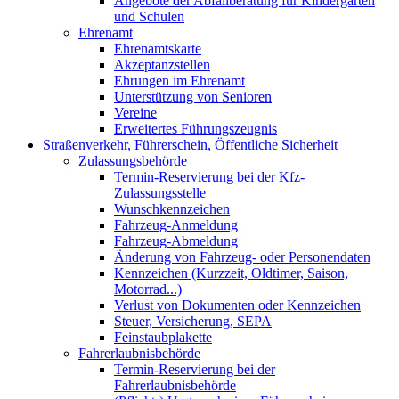
Angebote der Abfallberatung für Kindergärten
und Schulen
Ehrenamt
Ehrenamtskarte
Akzeptanzstellen
Ehrungen im Ehrenamt
Unterstützung von Senioren
Vereine
Erweitertes Führungszeugnis
Straßenverkehr, Führerschein, Öffentliche Sicherheit
Zulassungsbehörde
Termin-Reservierung bei der Kfz-
Zulassungsstelle
Wunschkennzeichen
Fahrzeug-Anmeldung
Fahrzeug-Abmeldung
Änderung von Fahrzeug- oder Personendaten
Kennzeichen (Kurzzeit, Oldtimer, Saison,
Motorrad...)
Verlust von Dokumenten oder Kennzeichen
Steuer, Versicherung, SEPA
Feinstaubplakette
Fahrerlaubnisbehörde
Termin-Reservierung bei der
Fahrerlaubnisbehörde