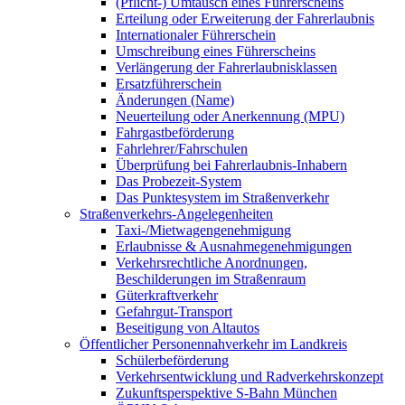
(Pflicht-) Umtausch eines Führerscheins
Erteilung oder Erweiterung der Fahrerlaubnis
Internationaler Führerschein
Umschreibung eines Führerscheins
Verlängerung der Fahrerlaubnisklassen
Ersatzführerschein
Änderungen (Name)
Neuerteilung oder Anerkennung (MPU)
Fahrgastbeförderung
Fahrlehrer/Fahrschulen
Überprüfung bei Fahrerlaubnis-Inhabern
Das Probezeit-System
Das Punktesystem im Straßenverkehr
Straßenverkehrs-Angelegenheiten
Taxi-/Mietwagengenehmigung
Erlaubnisse & Ausnahmegenehmigungen
Verkehrsrechtliche Anordnungen,
Beschilderungen im Straßenraum
Güterkraftverkehr
Gefahrgut-Transport
Beseitigung von Altautos
Öffentlicher Personennahverkehr im Landkreis
Schülerbeförderung
Verkehrsentwicklung und Radverkehrskonzept
Zukunftsperspektive S-Bahn München