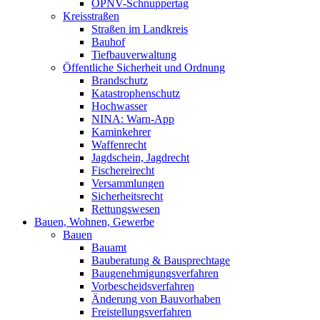
ÖPNV-Schnuppertag
Kreisstraßen
Straßen im Landkreis
Bauhof
Tiefbauverwaltung
Öffentliche Sicherheit und Ordnung
Brandschutz
Katastrophenschutz
Hochwasser
NINA: Warn-App
Kaminkehrer
Waffenrecht
Jagdschein, Jagdrecht
Fischereirecht
Versammlungen
Sicherheitsrecht
Rettungswesen
Bauen, Wohnen, Gewerbe
Bauen
Bauamt
Bauberatung & Bausprechtage
Baugenehmigungsverfahren
Vorbescheidsverfahren
Änderung von Bauvorhaben
Freistellungsverfahren