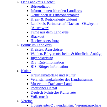
Der Landkreis Dachau
Bürgerdialog
Informationen über den Landkreis
Gemeinden & Einwohnerzahlen
Kreis- & Regionalentwicklung
Landkreis-Partnerschaft Dachau - Oświęcim
(Auschwitz)
Filme aus dem Landkreis
Blackout
Hochwasserschutz
Politik im Landkreis
Kreistag, Ausschüsse
Wahlen, Bürgerentscheide & förmliche Anträge
Jugendkreistag
RIS: Rats-Information
BIS: Bürger-Information
Kultur
Kreisheimatpflege und Kultur
Veranstaltungkalender des Landratsamtes
Museen im Dachauer Land
Poetischer Herbst
Deutsch-Polnische Kulturtage
Volksmusik
Vereine
Übungsleiter-Zuwendungen, Vereinspauschale