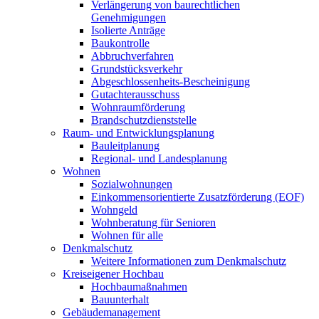
Verlängerung von baurechtlichen
Genehmigungen
Isolierte Anträge
Baukontrolle
Abbruchverfahren
Grundstücksverkehr
Abgeschlossenheits-Bescheinigung
Gutachterausschuss
Wohnraumförderung
Brandschutzdienststelle
Raum- und Entwicklungsplanung
Bauleitplanung
Regional- und Landesplanung
Wohnen
Sozialwohnungen
Einkommensorientierte Zusatzförderung (EOF)
Wohngeld
Wohnberatung für Senioren
Wohnen für alle
Denkmalschutz
Weitere Informationen zum Denkmalschutz
Kreiseigener Hochbau
Hochbaumaßnahmen
Bauunterhalt
Gebäudemanagement