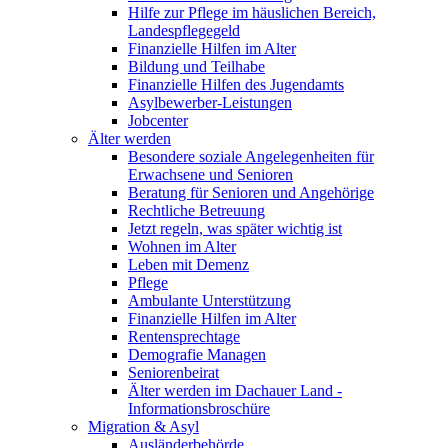
Hilfe zur Pflege im häuslichen Bereich,
Landespflegegeld
Finanzielle Hilfen im Alter
Bildung und Teilhabe
Finanzielle Hilfen des Jugendamts
Asylbewerber-Leistungen
Jobcenter
Älter werden
Besondere soziale Angelegenheiten für
Erwachsene und Senioren
Beratung für Senioren und Angehörige
Rechtliche Betreuung
Jetzt regeln, was später wichtig ist
Wohnen im Alter
Leben mit Demenz
Pflege
Ambulante Unterstützung
Finanzielle Hilfen im Alter
Rentensprechtage
Demografie Managen
Seniorenbeirat
Älter werden im Dachauer Land -
Informationsbroschüre
Migration & Asyl
Ausländerbehörde