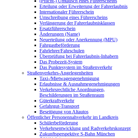
(Pflicht-) Umtausch eines Führerscheins
Erteilung oder Erweiterung der Fahrerlaubnis
Internationaler Führerschein
Umschreibung eines Führerscheins
Verlängerung der Fahrerlaubnisklassen
Ersatzführerschein
Änderungen (Name)
Neuerteilung oder Anerkennung (MPU)
Fahrgastbeförderung
Fahrlehrer/Fahrschulen
Überprüfung bei Fahrerlaubnis-Inhabern
Das Probezeit-System
Das Punktesystem im Straßenverkehr
Straßenverkehrs-Angelegenheiten
Taxi-/Mietwagengenehmigung
Erlaubnisse & Ausnahmegenehmigungen
Verkehrsrechtliche Anordnungen,
Beschilderungen im Straßenraum
Güterkraftverkehr
Gefahrgut-Transport
Beseitigung von Altautos
Öffentlicher Personennahverkehr im Landkreis
Schülerbeförderung
Verkehrsentwicklung und Radverkehrskonzept
Zukunftsperspektive S-Bahn München