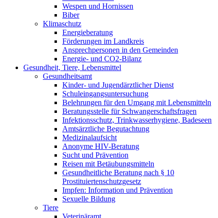
Wespen und Hornissen
Biber
Klimaschutz
Energieberatung
Förderungen im Landkreis
Ansprechpersonen in den Gemeinden
Energie- und CO2-Bilanz
Gesundheit, Tiere, Lebensmittel
Gesundheitsamt
Kinder- und Jugendärztlicher Dienst
Schuleingangsuntersuchung
Belehrungen für den Umgang mit Lebensmitteln
Beratungsstelle für Schwangerschaftsfragen
Infektionsschutz, Trinkwasserhygiene, Badeseen
Amtsärztliche Begutachtung
Medizinalaufsicht
Anonyme HIV-Beratung
Sucht und Prävention
Reisen mit Betäubungsmitteln
Gesundheitliche Beratung nach § 10
Prostituiertenschutzgesetz
Impfen: Information und Prävention
Sexuelle Bildung
Tiere
Veterinäramt