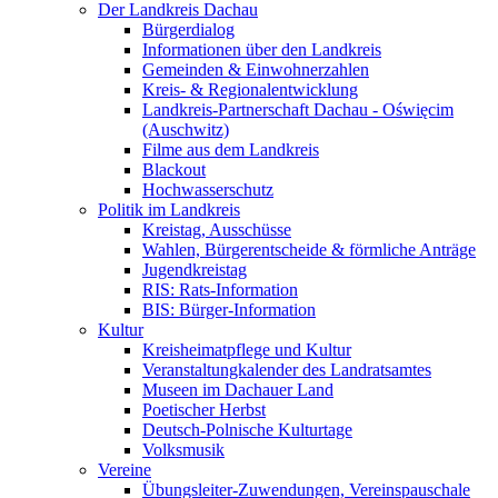
Der Landkreis Dachau
Bürgerdialog
Informationen über den Landkreis
Gemeinden & Einwohnerzahlen
Kreis- & Regionalentwicklung
Landkreis-Partnerschaft Dachau - Oświęcim
(Auschwitz)
Filme aus dem Landkreis
Blackout
Hochwasserschutz
Politik im Landkreis
Kreistag, Ausschüsse
Wahlen, Bürgerentscheide & förmliche Anträge
Jugendkreistag
RIS: Rats-Information
BIS: Bürger-Information
Kultur
Kreisheimatpflege und Kultur
Veranstaltungkalender des Landratsamtes
Museen im Dachauer Land
Poetischer Herbst
Deutsch-Polnische Kulturtage
Volksmusik
Vereine
Übungsleiter-Zuwendungen, Vereinspauschale