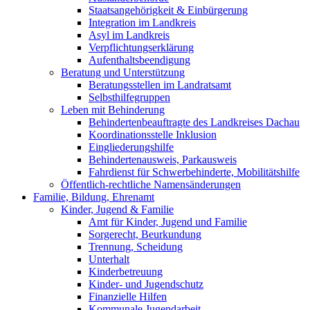
Staatsangehörigkeit & Einbürgerung
Integration im Landkreis
Asyl im Landkreis
Verpflichtungserklärung
Aufenthaltsbeendigung
Beratung und Unterstützung
Beratungsstellen im Landratsamt
Selbsthilfegruppen
Leben mit Behinderung
Behindertenbeauftragte des Landkreises Dachau
Koordinationsstelle Inklusion
Eingliederungshilfe
Behindertenausweis, Parkausweis
Fahrdienst für Schwerbehinderte, Mobilitätshilfe
Öffentlich-rechtliche Namensänderungen
Familie, Bildung, Ehrenamt
Kinder, Jugend & Familie
Amt für Kinder, Jugend und Familie
Sorgerecht, Beurkundung
Trennung, Scheidung
Unterhalt
Kinderbetreuung
Kinder- und Jugendschutz
Finanzielle Hilfen
Kommunale Jugendarbeit