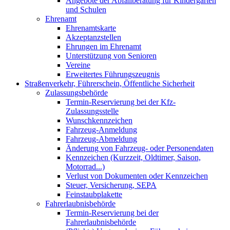
Angebote der Abfallberatung für Kindergärten
und Schulen
Ehrenamt
Ehrenamtskarte
Akzeptanzstellen
Ehrungen im Ehrenamt
Unterstützung von Senioren
Vereine
Erweitertes Führungszeugnis
Straßenverkehr, Führerschein, Öffentliche Sicherheit
Zulassungsbehörde
Termin-Reservierung bei der Kfz-
Zulassungsstelle
Wunschkennzeichen
Fahrzeug-Anmeldung
Fahrzeug-Abmeldung
Änderung von Fahrzeug- oder Personendaten
Kennzeichen (Kurzzeit, Oldtimer, Saison,
Motorrad...)
Verlust von Dokumenten oder Kennzeichen
Steuer, Versicherung, SEPA
Feinstaubplakette
Fahrerlaubnisbehörde
Termin-Reservierung bei der
Fahrerlaubnisbehörde