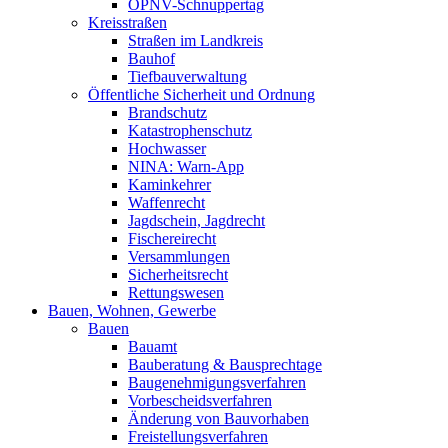
ÖPNV-Schnuppertag
Kreisstraßen
Straßen im Landkreis
Bauhof
Tiefbauverwaltung
Öffentliche Sicherheit und Ordnung
Brandschutz
Katastrophenschutz
Hochwasser
NINA: Warn-App
Kaminkehrer
Waffenrecht
Jagdschein, Jagdrecht
Fischereirecht
Versammlungen
Sicherheitsrecht
Rettungswesen
Bauen, Wohnen, Gewerbe
Bauen
Bauamt
Bauberatung & Bausprechtage
Baugenehmigungsverfahren
Vorbescheidsverfahren
Änderung von Bauvorhaben
Freistellungsverfahren