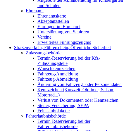
Angebote der Abfallberatung für Kindergärten
und Schulen
Ehrenamt
Ehrenamtskarte
Akzeptanzstellen
Ehrungen im Ehrenamt
Unterstützung von Senioren
Vereine
Erweitertes Führungszeugnis
Straßenverkehr, Führerschein, Öffentliche Sicherheit
Zulassungsbehörde
Termin-Reservierung bei der Kfz-
Zulassungsstelle
Wunschkennzeichen
Fahrzeug-Anmeldung
Fahrzeug-Abmeldung
Änderung von Fahrzeug- oder Personendaten
Kennzeichen (Kurzzeit, Oldtimer, Saison,
Motorrad...)
Verlust von Dokumenten oder Kennzeichen
Steuer, Versicherung, SEPA
Feinstaubplakette
Fahrerlaubnisbehörde
Termin-Reservierung bei der
Fahrerlaubnisbehörde