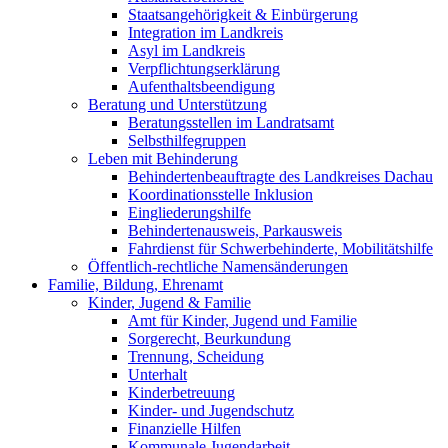
Staatsangehörigkeit & Einbürgerung
Integration im Landkreis
Asyl im Landkreis
Verpflichtungserklärung
Aufenthaltsbeendigung
Beratung und Unterstützung
Beratungsstellen im Landratsamt
Selbsthilfegruppen
Leben mit Behinderung
Behindertenbeauftragte des Landkreises Dachau
Koordinationsstelle Inklusion
Eingliederungshilfe
Behindertenausweis, Parkausweis
Fahrdienst für Schwerbehinderte, Mobilitätshilfe
Öffentlich-rechtliche Namensänderungen
Familie, Bildung, Ehrenamt
Kinder, Jugend & Familie
Amt für Kinder, Jugend und Familie
Sorgerecht, Beurkundung
Trennung, Scheidung
Unterhalt
Kinderbetreuung
Kinder- und Jugendschutz
Finanzielle Hilfen
Kommunale Jugendarbeit