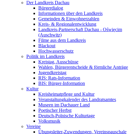
Der Landkreis Dachau
Bürgerdialog
Informationen über den Landkreis
Gemeinden & Einwohnerzahlen
Kreis- & Regionalentwicklung
Landkreis-Partnerschaft Dachau - Oświęcim
(Auschwitz)
Filme aus dem Landkreis
Blackout
Hochwasserschutz
Politik im Landkreis
Kreistag, Ausschüsse
Wahlen, Bürgerentscheide & förmliche Anträge
Jugendkreistag
RIS: Rats-Information
BIS: Bürger-Information
Kultur
Kreisheimatpflege und Kultur
Veranstaltungkalender des Landratsamtes
Museen im Dachauer Land
Poetischer Herbst
Deutsch-Polnische Kulturtage
Volksmusik
Vereine
Übungsleiter-Zuwendungen, Vereinspauschale