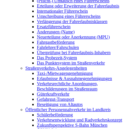
(Pflicht-) Umtausch eines Führerscheins
Erteilung oder Erweiterung der Fahrerlaubnis
Internationaler Führerschein
Umschreibung eines Führerscheins
Verlängerung der Fahrerlaubnisklassen
Ersatzführerschein
Änderungen (Name)
Neuerteilung oder Anerkennung (MPU)
Fahrgastbeförderung
Fahrlehrer/Fahrschulen
Überprüfung bei Fahrerlaubnis-Inhabern
Das Probezeit-System
Das Punktesystem im Straßenverkehr
Straßenverkehrs-Angelegenheiten
Taxi-/Mietwagengenehmigung
Erlaubnisse & Ausnahmegenehmigungen
Verkehrsrechtliche Anordnungen,
Beschilderungen im Straßenraum
Güterkraftverkehr
Gefahrgut-Transport
Beseitigung von Altautos
Öffentlicher Personennahverkehr im Landkreis
Schülerbeförderung
Verkehrsentwicklung und Radverkehrskonzept
Zukunftsperspektive S-Bahn München