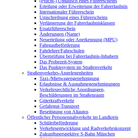
(Pflicht-) Umtausch eines Führerscheins
Erteilung oder Erweiterung der Fahrerlaubnis
Internationaler Führerschein
Umschreibung eines Führerscheins
Verlängerung der Fahrerlaubnisklassen
Ersatzführerschein
Änderungen (Name)
Neuerteilung oder Anerkennung (MPU)
Fahrgastbeförderung
Fahrlehrer/Fahrschulen
Überprüfung bei Fahrerlaubnis-Inhabern
Das Probezeit-System
Das Punktesystem im Straßenverkehr
Straßenverkehrs-Angelegenheiten
Taxi-/Mietwagengenehmigung
Erlaubnisse & Ausnahmegenehmigungen
Verkehrsrechtliche Anordnungen,
Beschilderungen im Straßenraum
Güterkraftverkehr
Gefahrgut-Transport
Beseitigung von Altautos
Öffentlicher Personennahverkehr im Landkreis
Schülerbeförderung
Verkehrsentwicklung und Radverkehrskonzept
Zukunftsperspektive S-Bahn München