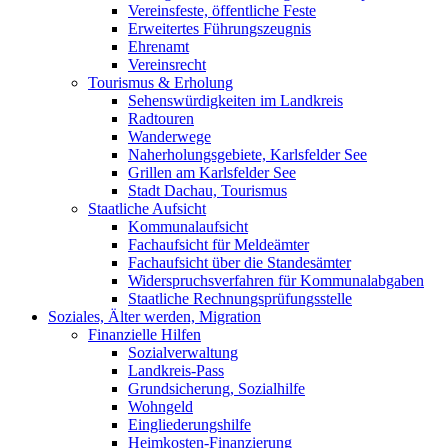
Vereinsfeste, öffentliche Feste
Erweitertes Führungszeugnis
Ehrenamt
Vereinsrecht
Tourismus & Erholung
Sehenswürdigkeiten im Landkreis
Radtouren
Wanderwege
Naherholungsgebiete, Karlsfelder See
Grillen am Karlsfelder See
Stadt Dachau, Tourismus
Staatliche Aufsicht
Kommunalaufsicht
Fachaufsicht für Meldeämter
Fachaufsicht über die Standesämter
Widerspruchsverfahren für Kommunalabgaben
Staatliche Rechnungsprüfungsstelle
Soziales, Älter werden, Migration
Finanzielle Hilfen
Sozialverwaltung
Landkreis-Pass
Grundsicherung, Sozialhilfe
Wohngeld
Eingliederungshilfe
Heimkosten-Finanzierung