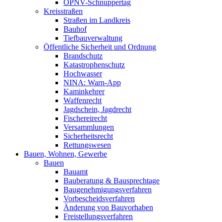
ÖPNV-Schnuppertag
Kreisstraßen
Straßen im Landkreis
Bauhof
Tiefbauverwaltung
Öffentliche Sicherheit und Ordnung
Brandschutz
Katastrophenschutz
Hochwasser
NINA: Warn-App
Kaminkehrer
Waffenrecht
Jagdschein, Jagdrecht
Fischereirecht
Versammlungen
Sicherheitsrecht
Rettungswesen
Bauen, Wohnen, Gewerbe
Bauen
Bauamt
Bauberatung & Bausprechtage
Baugenehmigungsverfahren
Vorbescheidsverfahren
Änderung von Bauvorhaben
Freistellungsverfahren