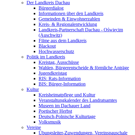
Der Landkreis Dachau
Bürgerdialog
Informationen über den Landkreis
Gemeinden & Einwohnerzahlen
Kreis- & Regionalentwicklung
Landkreis-Partnerschaft Dachau - Oświęcim
(Auschwitz)
Filme aus dem Landkreis
Blackout
Hochwasserschutz
Politik im Landkreis
Kreistag, Ausschüsse
Wahlen, Bürgerentscheide & förmliche Anträge
Jugendkreistag
RIS: Rats-Information
BIS: Bürger-Information
Kultur
Kreisheimatpflege und Kultur
Veranstaltungkalender des Landratsamtes
Museen im Dachauer Land
Poetischer Herbst
Deutsch-Polnische Kulturtage
Volksmusik
Vereine
Übungsleiter-Zuwendungen, Vereinspauschale