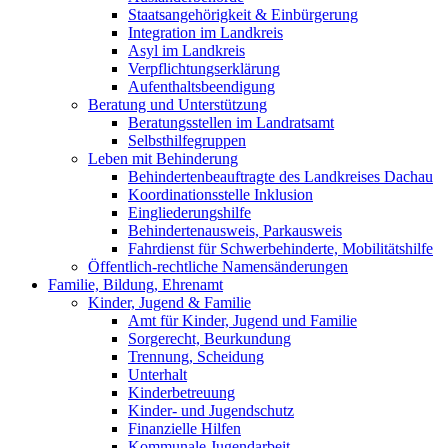
Staatsangehörigkeit & Einbürgerung
Integration im Landkreis
Asyl im Landkreis
Verpflichtungserklärung
Aufenthaltsbeendigung
Beratung und Unterstützung
Beratungsstellen im Landratsamt
Selbsthilfegruppen
Leben mit Behinderung
Behindertenbeauftragte des Landkreises Dachau
Koordinationsstelle Inklusion
Eingliederungshilfe
Behindertenausweis, Parkausweis
Fahrdienst für Schwerbehinderte, Mobilitätshilfe
Öffentlich-rechtliche Namensänderungen
Familie, Bildung, Ehrenamt
Kinder, Jugend & Familie
Amt für Kinder, Jugend und Familie
Sorgerecht, Beurkundung
Trennung, Scheidung
Unterhalt
Kinderbetreuung
Kinder- und Jugendschutz
Finanzielle Hilfen
Kommunale Jugendarbeit