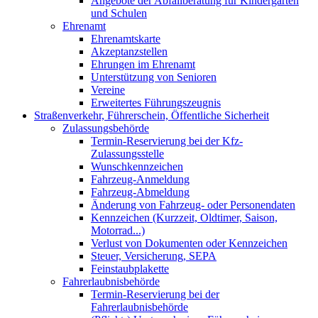
Angebote der Abfallberatung für Kindergärten
und Schulen
Ehrenamt
Ehrenamtskarte
Akzeptanzstellen
Ehrungen im Ehrenamt
Unterstützung von Senioren
Vereine
Erweitertes Führungszeugnis
Straßenverkehr, Führerschein, Öffentliche Sicherheit
Zulassungsbehörde
Termin-Reservierung bei der Kfz-
Zulassungsstelle
Wunschkennzeichen
Fahrzeug-Anmeldung
Fahrzeug-Abmeldung
Änderung von Fahrzeug- oder Personendaten
Kennzeichen (Kurzzeit, Oldtimer, Saison,
Motorrad...)
Verlust von Dokumenten oder Kennzeichen
Steuer, Versicherung, SEPA
Feinstaubplakette
Fahrerlaubnisbehörde
Termin-Reservierung bei der
Fahrerlaubnisbehörde