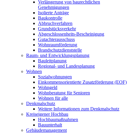
Verlängerung von baurechtlichen
Genehmigungen
Isolierte Anträge
Baukontrolle
Abbruchverfahren
Grundstücksverkehr
Abgeschlossenheits-Bescheinigung
Gutachterausschuss
Wohnraumförderung
Brandschutzdienststelle
Raum- und Entwicklungsplanung
Bauleitplanung
Regional- und Landesplanung
Wohnen
Sozialwohnungen
Einkommensorientierte Zusatzförderung (EOF)
Wohngeld
Wohnberatung für Senioren
Wohnen für alle
Denkmalschutz
Weitere Informationen zum Denkmalschutz
Kreiseigener Hochbau
Hochbaumaßnahmen
Bauunterhalt
Gebäudemanagement