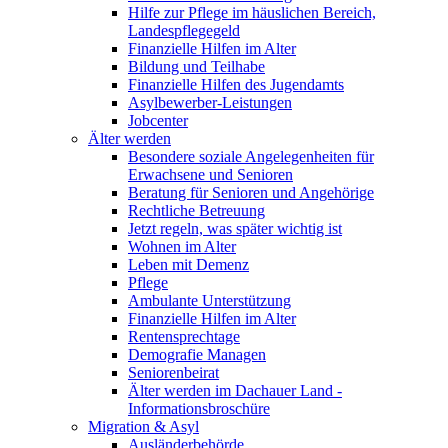
Hilfe zur Pflege im häuslichen Bereich,
Landespflegegeld
Finanzielle Hilfen im Alter
Bildung und Teilhabe
Finanzielle Hilfen des Jugendamts
Asylbewerber-Leistungen
Jobcenter
Älter werden
Besondere soziale Angelegenheiten für
Erwachsene und Senioren
Beratung für Senioren und Angehörige
Rechtliche Betreuung
Jetzt regeln, was später wichtig ist
Wohnen im Alter
Leben mit Demenz
Pflege
Ambulante Unterstützung
Finanzielle Hilfen im Alter
Rentensprechtage
Demografie Managen
Seniorenbeirat
Älter werden im Dachauer Land -
Informationsbroschüre
Migration & Asyl
Ausländerbehörde