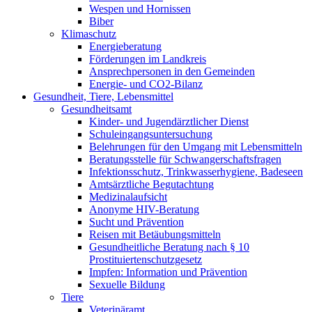
Wespen und Hornissen
Biber
Klimaschutz
Energieberatung
Förderungen im Landkreis
Ansprechpersonen in den Gemeinden
Energie- und CO2-Bilanz
Gesundheit, Tiere, Lebensmittel
Gesundheitsamt
Kinder- und Jugendärztlicher Dienst
Schuleingangsuntersuchung
Belehrungen für den Umgang mit Lebensmitteln
Beratungsstelle für Schwangerschaftsfragen
Infektionsschutz, Trinkwasserhygiene, Badeseen
Amtsärztliche Begutachtung
Medizinalaufsicht
Anonyme HIV-Beratung
Sucht und Prävention
Reisen mit Betäubungsmitteln
Gesundheitliche Beratung nach § 10
Prostituiertenschutzgesetz
Impfen: Information und Prävention
Sexuelle Bildung
Tiere
Veterinäramt