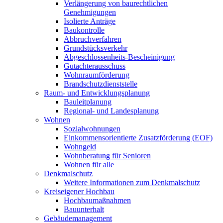
Verlängerung von baurechtlichen
Genehmigungen
Isolierte Anträge
Baukontrolle
Abbruchverfahren
Grundstücksverkehr
Abgeschlossenheits-Bescheinigung
Gutachterausschuss
Wohnraumförderung
Brandschutzdienststelle
Raum- und Entwicklungsplanung
Bauleitplanung
Regional- und Landesplanung
Wohnen
Sozialwohnungen
Einkommensorientierte Zusatzförderung (EOF)
Wohngeld
Wohnberatung für Senioren
Wohnen für alle
Denkmalschutz
Weitere Informationen zum Denkmalschutz
Kreiseigener Hochbau
Hochbaumaßnahmen
Bauunterhalt
Gebäudemanagement