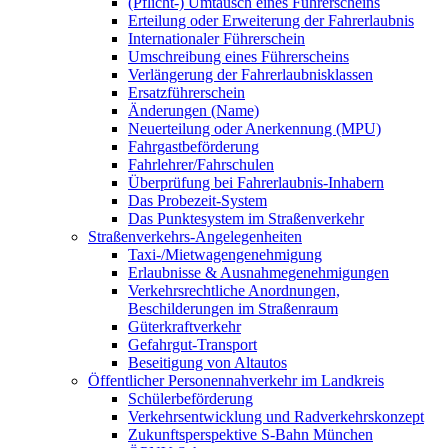
(Pflicht-) Umtausch eines Führerscheins
Erteilung oder Erweiterung der Fahrerlaubnis
Internationaler Führerschein
Umschreibung eines Führerscheins
Verlängerung der Fahrerlaubnisklassen
Ersatzführerschein
Änderungen (Name)
Neuerteilung oder Anerkennung (MPU)
Fahrgastbeförderung
Fahrlehrer/Fahrschulen
Überprüfung bei Fahrerlaubnis-Inhabern
Das Probezeit-System
Das Punktesystem im Straßenverkehr
Straßenverkehrs-Angelegenheiten
Taxi-/Mietwagengenehmigung
Erlaubnisse & Ausnahmegenehmigungen
Verkehrsrechtliche Anordnungen,
Beschilderungen im Straßenraum
Güterkraftverkehr
Gefahrgut-Transport
Beseitigung von Altautos
Öffentlicher Personennahverkehr im Landkreis
Schülerbeförderung
Verkehrsentwicklung und Radverkehrskonzept
Zukunftsperspektive S-Bahn München