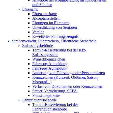
Angebote der Abfallberatung für Kindergärten
und Schulen
Ehrenamt
Ehrenamtskarte
Akzeptanzstellen
Ehrungen im Ehrenamt
Unterstützung von Senioren
Vereine
Erweitertes Führungszeugnis
Straßenverkehr, Führerschein, Öffentliche Sicherheit
Zulassungsbehörde
Termin-Reservierung bei der Kfz-
Zulassungsstelle
Wunschkennzeichen
Fahrzeug-Anmeldung
Fahrzeug-Abmeldung
Änderung von Fahrzeug- oder Personendaten
Kennzeichen (Kurzzeit, Oldtimer, Saison,
Motorrad...)
Verlust von Dokumenten oder Kennzeichen
Steuer, Versicherung, SEPA
Feinstaubplakette
Fahrerlaubnisbehörde
Termin-Reservierung bei der
Fahrerlaubnisbehörde