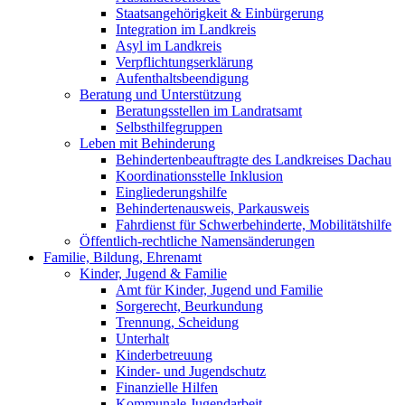
Staatsangehörigkeit & Einbürgerung
Integration im Landkreis
Asyl im Landkreis
Verpflichtungserklärung
Aufenthaltsbeendigung
Beratung und Unterstützung
Beratungsstellen im Landratsamt
Selbsthilfegruppen
Leben mit Behinderung
Behindertenbeauftragte des Landkreises Dachau
Koordinationsstelle Inklusion
Eingliederungshilfe
Behindertenausweis, Parkausweis
Fahrdienst für Schwerbehinderte, Mobilitätshilfe
Öffentlich-rechtliche Namensänderungen
Familie, Bildung, Ehrenamt
Kinder, Jugend & Familie
Amt für Kinder, Jugend und Familie
Sorgerecht, Beurkundung
Trennung, Scheidung
Unterhalt
Kinderbetreuung
Kinder- und Jugendschutz
Finanzielle Hilfen
Kommunale Jugendarbeit