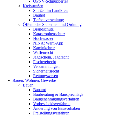
ÖPNV-Schnuppertag
Kreisstraßen
Straßen im Landkreis
Bauhof
Tiefbauverwaltung
Öffentliche Sicherheit und Ordnung
Brandschutz
Katastrophenschutz
Hochwasser
NINA: Warn-App
Kaminkehrer
Waffenrecht
Jagdschein, Jagdrecht
Fischereirecht
Versammlungen
Sicherheitsrecht
Rettungswesen
Bauen, Wohnen, Gewerbe
Bauen
Bauamt
Bauberatung & Bausprechtage
Baugenehmigungsverfahren
Vorbescheidsverfahren
Änderung von Bauvorhaben
Freistellungsverfahren