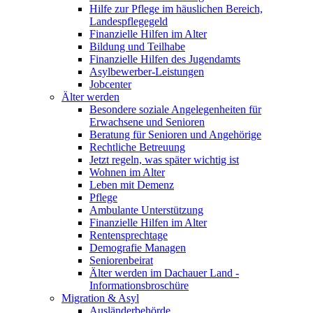
Hilfe zur Pflege im häuslichen Bereich,
Landespflegegeld
Finanzielle Hilfen im Alter
Bildung und Teilhabe
Finanzielle Hilfen des Jugendamts
Asylbewerber-Leistungen
Jobcenter
Älter werden
Besondere soziale Angelegenheiten für
Erwachsene und Senioren
Beratung für Senioren und Angehörige
Rechtliche Betreuung
Jetzt regeln, was später wichtig ist
Wohnen im Alter
Leben mit Demenz
Pflege
Ambulante Unterstützung
Finanzielle Hilfen im Alter
Rentensprechtage
Demografie Managen
Seniorenbeirat
Älter werden im Dachauer Land -
Informationsbroschüre
Migration & Asyl
Ausländerbehörde