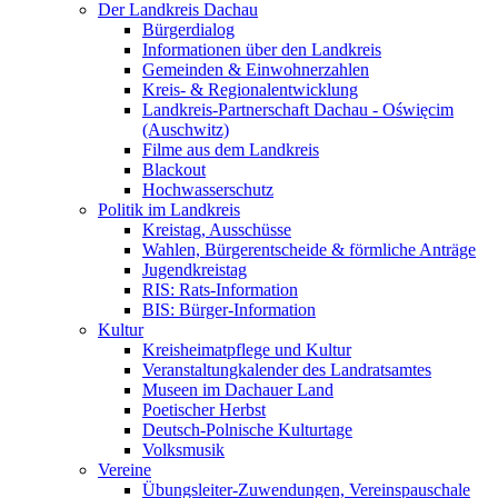
Der Landkreis Dachau
Bürgerdialog
Informationen über den Landkreis
Gemeinden & Einwohnerzahlen
Kreis- & Regionalentwicklung
Landkreis-Partnerschaft Dachau - Oświęcim
(Auschwitz)
Filme aus dem Landkreis
Blackout
Hochwasserschutz
Politik im Landkreis
Kreistag, Ausschüsse
Wahlen, Bürgerentscheide & förmliche Anträge
Jugendkreistag
RIS: Rats-Information
BIS: Bürger-Information
Kultur
Kreisheimatpflege und Kultur
Veranstaltungkalender des Landratsamtes
Museen im Dachauer Land
Poetischer Herbst
Deutsch-Polnische Kulturtage
Volksmusik
Vereine
Übungsleiter-Zuwendungen, Vereinspauschale