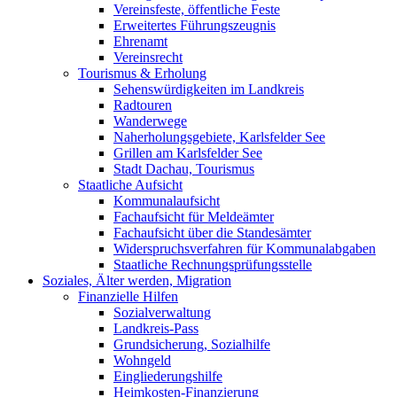
Vereinsfeste, öffentliche Feste
Erweitertes Führungszeugnis
Ehrenamt
Vereinsrecht
Tourismus & Erholung
Sehenswürdigkeiten im Landkreis
Radtouren
Wanderwege
Naherholungsgebiete, Karlsfelder See
Grillen am Karlsfelder See
Stadt Dachau, Tourismus
Staatliche Aufsicht
Kommunalaufsicht
Fachaufsicht für Meldeämter
Fachaufsicht über die Standesämter
Widerspruchsverfahren für Kommunalabgaben
Staatliche Rechnungsprüfungsstelle
Soziales, Älter werden, Migration
Finanzielle Hilfen
Sozialverwaltung
Landkreis-Pass
Grundsicherung, Sozialhilfe
Wohngeld
Eingliederungshilfe
Heimkosten-Finanzierung