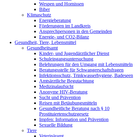
Wespen und Hornissen
Biber
Klimaschutz
Energieberatung
Förderungen im Landkreis
Ansprechpersonen in den Gemeinden
Energie- und CO2-Bilanz
Gesundheit, Tiere, Lebensmittel
Gesundheitsamt
Kinder- und Jugendärztlicher Dienst
Schuleingangsuntersuchung
Belehrungen für den Umgang mit Lebensmitteln
Beratungsstelle für Schwangerschaftsfragen
Infektionsschutz, Trinkwasserhygiene, Badeseen
Amtsärztliche Begutachtung
Medizinalaufsicht
Anonyme HIV-Beratung
Sucht und Prävention
Reisen mit Betäubungsmitteln
Gesundheitliche Beratung nach § 10
Prostituiertenschutzgesetz
Impfen: Information und Prävention
Sexuelle Bildung
Tiere
Veterinäramt