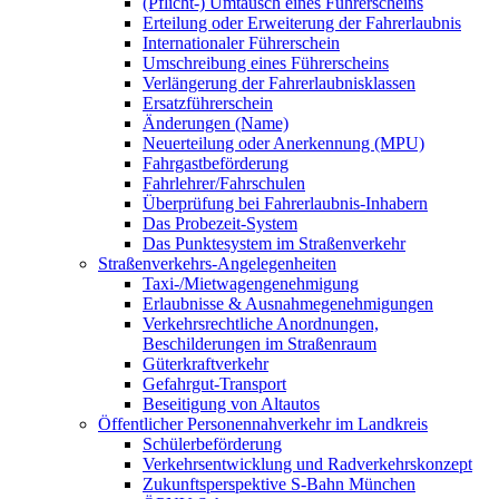
(Pflicht-) Umtausch eines Führerscheins
Erteilung oder Erweiterung der Fahrerlaubnis
Internationaler Führerschein
Umschreibung eines Führerscheins
Verlängerung der Fahrerlaubnisklassen
Ersatzführerschein
Änderungen (Name)
Neuerteilung oder Anerkennung (MPU)
Fahrgastbeförderung
Fahrlehrer/Fahrschulen
Überprüfung bei Fahrerlaubnis-Inhabern
Das Probezeit-System
Das Punktesystem im Straßenverkehr
Straßenverkehrs-Angelegenheiten
Taxi-/Mietwagengenehmigung
Erlaubnisse & Ausnahmegenehmigungen
Verkehrsrechtliche Anordnungen,
Beschilderungen im Straßenraum
Güterkraftverkehr
Gefahrgut-Transport
Beseitigung von Altautos
Öffentlicher Personennahverkehr im Landkreis
Schülerbeförderung
Verkehrsentwicklung und Radverkehrskonzept
Zukunftsperspektive S-Bahn München