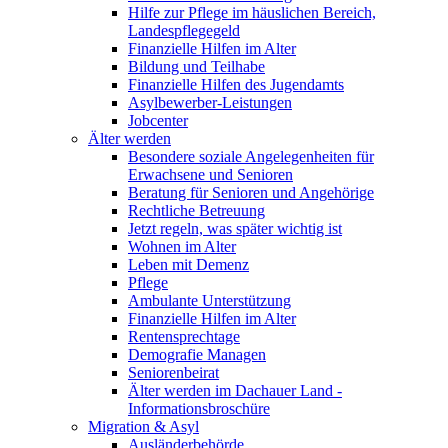
Hilfe zur Pflege im häuslichen Bereich,
Landespflegegeld
Finanzielle Hilfen im Alter
Bildung und Teilhabe
Finanzielle Hilfen des Jugendamts
Asylbewerber-Leistungen
Jobcenter
Älter werden
Besondere soziale Angelegenheiten für
Erwachsene und Senioren
Beratung für Senioren und Angehörige
Rechtliche Betreuung
Jetzt regeln, was später wichtig ist
Wohnen im Alter
Leben mit Demenz
Pflege
Ambulante Unterstützung
Finanzielle Hilfen im Alter
Rentensprechtage
Demografie Managen
Seniorenbeirat
Älter werden im Dachauer Land -
Informationsbroschüre
Migration & Asyl
Ausländerbehörde