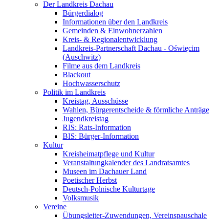
Der Landkreis Dachau
Bürgerdialog
Informationen über den Landkreis
Gemeinden & Einwohnerzahlen
Kreis- & Regionalentwicklung
Landkreis-Partnerschaft Dachau - Oświęcim
(Auschwitz)
Filme aus dem Landkreis
Blackout
Hochwasserschutz
Politik im Landkreis
Kreistag, Ausschüsse
Wahlen, Bürgerentscheide & förmliche Anträge
Jugendkreistag
RIS: Rats-Information
BIS: Bürger-Information
Kultur
Kreisheimatpflege und Kultur
Veranstaltungkalender des Landratsamtes
Museen im Dachauer Land
Poetischer Herbst
Deutsch-Polnische Kulturtage
Volksmusik
Vereine
Übungsleiter-Zuwendungen, Vereinspauschale