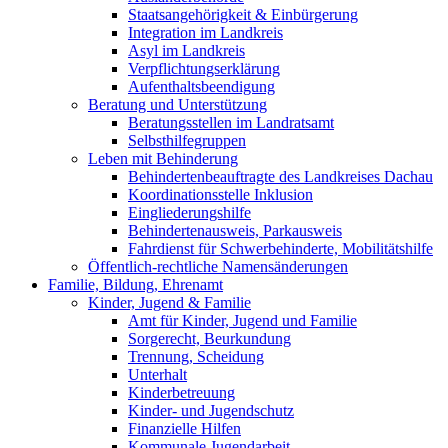
Staatsangehörigkeit & Einbürgerung
Integration im Landkreis
Asyl im Landkreis
Verpflichtungserklärung
Aufenthaltsbeendigung
Beratung und Unterstützung
Beratungsstellen im Landratsamt
Selbsthilfegruppen
Leben mit Behinderung
Behindertenbeauftragte des Landkreises Dachau
Koordinationsstelle Inklusion
Eingliederungshilfe
Behindertenausweis, Parkausweis
Fahrdienst für Schwerbehinderte, Mobilitätshilfe
Öffentlich-rechtliche Namensänderungen
Familie, Bildung, Ehrenamt
Kinder, Jugend & Familie
Amt für Kinder, Jugend und Familie
Sorgerecht, Beurkundung
Trennung, Scheidung
Unterhalt
Kinderbetreuung
Kinder- und Jugendschutz
Finanzielle Hilfen
Kommunale Jugendarbeit