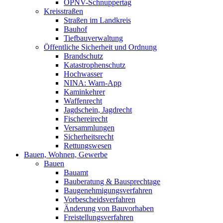
ÖPNV-Schnuppertag
Kreisstraßen
Straßen im Landkreis
Bauhof
Tiefbauverwaltung
Öffentliche Sicherheit und Ordnung
Brandschutz
Katastrophenschutz
Hochwasser
NINA: Warn-App
Kaminkehrer
Waffenrecht
Jagdschein, Jagdrecht
Fischereirecht
Versammlungen
Sicherheitsrecht
Rettungswesen
Bauen, Wohnen, Gewerbe
Bauen
Bauamt
Bauberatung & Bausprechtage
Baugenehmigungsverfahren
Vorbescheidsverfahren
Änderung von Bauvorhaben
Freistellungsverfahren