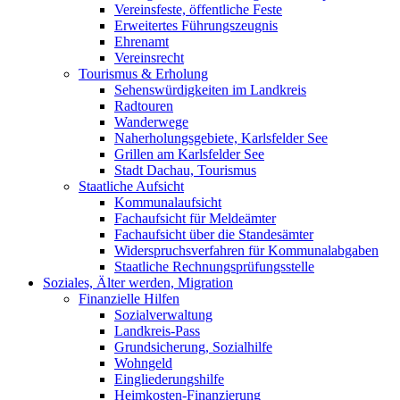
Vereinsfeste, öffentliche Feste
Erweitertes Führungszeugnis
Ehrenamt
Vereinsrecht
Tourismus & Erholung
Sehenswürdigkeiten im Landkreis
Radtouren
Wanderwege
Naherholungsgebiete, Karlsfelder See
Grillen am Karlsfelder See
Stadt Dachau, Tourismus
Staatliche Aufsicht
Kommunalaufsicht
Fachaufsicht für Meldeämter
Fachaufsicht über die Standesämter
Widerspruchsverfahren für Kommunalabgaben
Staatliche Rechnungsprüfungsstelle
Soziales, Älter werden, Migration
Finanzielle Hilfen
Sozialverwaltung
Landkreis-Pass
Grundsicherung, Sozialhilfe
Wohngeld
Eingliederungshilfe
Heimkosten-Finanzierung