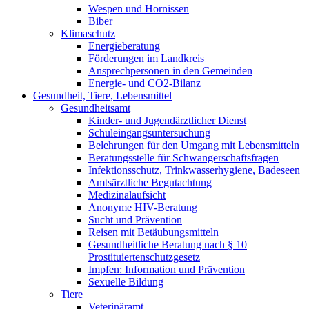
Wespen und Hornissen
Biber
Klimaschutz
Energieberatung
Förderungen im Landkreis
Ansprechpersonen in den Gemeinden
Energie- und CO2-Bilanz
Gesundheit, Tiere, Lebensmittel
Gesundheitsamt
Kinder- und Jugendärztlicher Dienst
Schuleingangsuntersuchung
Belehrungen für den Umgang mit Lebensmitteln
Beratungsstelle für Schwangerschaftsfragen
Infektionsschutz, Trinkwasserhygiene, Badeseen
Amtsärztliche Begutachtung
Medizinalaufsicht
Anonyme HIV-Beratung
Sucht und Prävention
Reisen mit Betäubungsmitteln
Gesundheitliche Beratung nach § 10
Prostituiertenschutzgesetz
Impfen: Information und Prävention
Sexuelle Bildung
Tiere
Veterinäramt