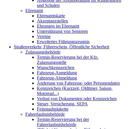
Angebote der Abfallberatung für Kindergärten
und Schulen
Ehrenamt
Ehrenamtskarte
Akzeptanzstellen
Ehrungen im Ehrenamt
Unterstützung von Senioren
Vereine
Erweitertes Führungszeugnis
Straßenverkehr, Führerschein, Öffentliche Sicherheit
Zulassungsbehörde
Termin-Reservierung bei der Kfz-
Zulassungsstelle
Wunschkennzeichen
Fahrzeug-Anmeldung
Fahrzeug-Abmeldung
Änderung von Fahrzeug- oder Personendaten
Kennzeichen (Kurzzeit, Oldtimer, Saison,
Motorrad...)
Verlust von Dokumenten oder Kennzeichen
Steuer, Versicherung, SEPA
Feinstaubplakette
Fahrerlaubnisbehörde
Termin-Reservierung bei der
Fahrerlaubnisbehörde