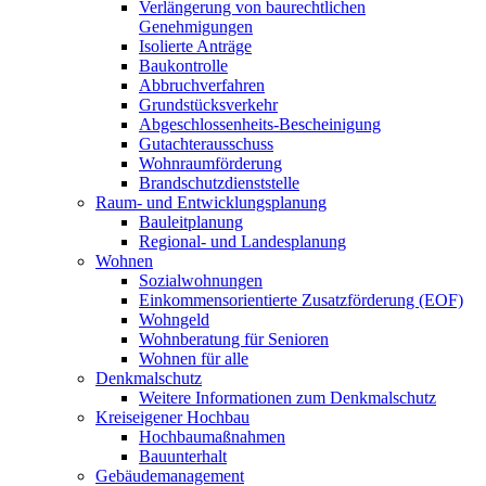
Verlängerung von baurechtlichen
Genehmigungen
Isolierte Anträge
Baukontrolle
Abbruchverfahren
Grundstücksverkehr
Abgeschlossenheits-Bescheinigung
Gutachterausschuss
Wohnraumförderung
Brandschutzdienststelle
Raum- und Entwicklungsplanung
Bauleitplanung
Regional- und Landesplanung
Wohnen
Sozialwohnungen
Einkommensorientierte Zusatzförderung (EOF)
Wohngeld
Wohnberatung für Senioren
Wohnen für alle
Denkmalschutz
Weitere Informationen zum Denkmalschutz
Kreiseigener Hochbau
Hochbaumaßnahmen
Bauunterhalt
Gebäudemanagement