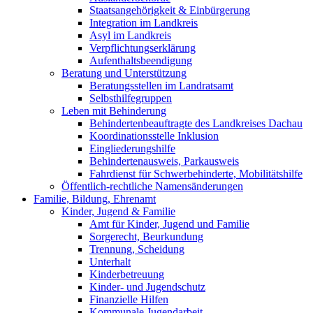
Staatsangehörigkeit & Einbürgerung
Integration im Landkreis
Asyl im Landkreis
Verpflichtungserklärung
Aufenthaltsbeendigung
Beratung und Unterstützung
Beratungsstellen im Landratsamt
Selbsthilfegruppen
Leben mit Behinderung
Behindertenbeauftragte des Landkreises Dachau
Koordinationsstelle Inklusion
Eingliederungshilfe
Behindertenausweis, Parkausweis
Fahrdienst für Schwerbehinderte, Mobilitätshilfe
Öffentlich-rechtliche Namensänderungen
Familie, Bildung, Ehrenamt
Kinder, Jugend & Familie
Amt für Kinder, Jugend und Familie
Sorgerecht, Beurkundung
Trennung, Scheidung
Unterhalt
Kinderbetreuung
Kinder- und Jugendschutz
Finanzielle Hilfen
Kommunale Jugendarbeit