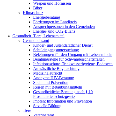
Wespen und Hornissen
Biber
Klimaschutz
Energieberatung
Förderungen im Landkreis
Ansprechpersonen in den Gemeinden
Energie- und CO2-Bilanz
Gesundheit, Tiere, Lebensmittel
Gesundheitsamt
Kinder- und Jugendärztlicher Dienst
Schuleingangsuntersuchung
Belehrungen für den Umgang mit Lebensmitteln
Beratungsstelle für Schwangerschaftsfragen
Infektionsschutz, Trinkwasserhygiene, Badeseen
Amtsärztliche Begutachtung
Medizinalaufsicht
Anonyme HIV-Beratung
Sucht und Prävention
Reisen mit Betäubungsmitteln
Gesundheitliche Beratung nach § 10
Prostituiertenschutzgesetz
Impfen: Information und Prävention
Sexuelle Bildung
Tiere
Veterinäramt