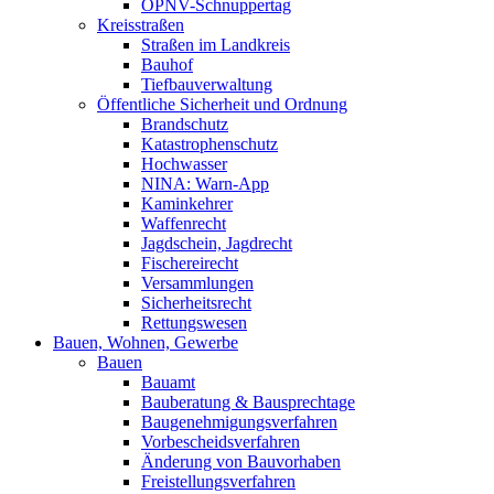
ÖPNV-Schnuppertag
Kreisstraßen
Straßen im Landkreis
Bauhof
Tiefbauverwaltung
Öffentliche Sicherheit und Ordnung
Brandschutz
Katastrophenschutz
Hochwasser
NINA: Warn-App
Kaminkehrer
Waffenrecht
Jagdschein, Jagdrecht
Fischereirecht
Versammlungen
Sicherheitsrecht
Rettungswesen
Bauen, Wohnen, Gewerbe
Bauen
Bauamt
Bauberatung & Bausprechtage
Baugenehmigungsverfahren
Vorbescheidsverfahren
Änderung von Bauvorhaben
Freistellungsverfahren