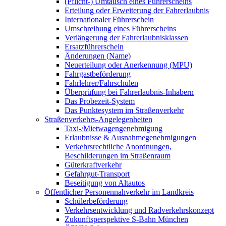
(Pflicht-) Umtausch eines Führerscheins
Erteilung oder Erweiterung der Fahrerlaubnis
Internationaler Führerschein
Umschreibung eines Führerscheins
Verlängerung der Fahrerlaubnisklassen
Ersatzführerschein
Änderungen (Name)
Neuerteilung oder Anerkennung (MPU)
Fahrgastbeförderung
Fahrlehrer/Fahrschulen
Überprüfung bei Fahrerlaubnis-Inhabern
Das Probezeit-System
Das Punktesystem im Straßenverkehr
Straßenverkehrs-Angelegenheiten
Taxi-/Mietwagengenehmigung
Erlaubnisse & Ausnahmegenehmigungen
Verkehrsrechtliche Anordnungen,
Beschilderungen im Straßenraum
Güterkraftverkehr
Gefahrgut-Transport
Beseitigung von Altautos
Öffentlicher Personennahverkehr im Landkreis
Schülerbeförderung
Verkehrsentwicklung und Radverkehrskonzept
Zukunftsperspektive S-Bahn München