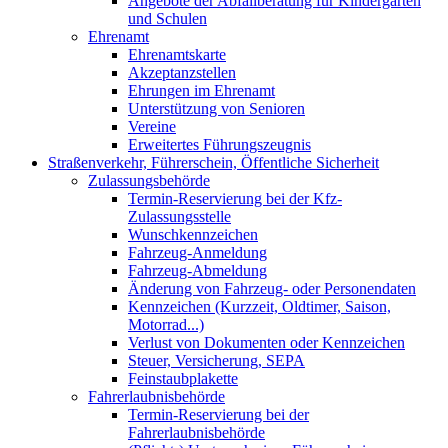
Angebote der Abfallberatung für Kindergärten
und Schulen
Ehrenamt
Ehrenamtskarte
Akzeptanzstellen
Ehrungen im Ehrenamt
Unterstützung von Senioren
Vereine
Erweitertes Führungszeugnis
Straßenverkehr, Führerschein, Öffentliche Sicherheit
Zulassungsbehörde
Termin-Reservierung bei der Kfz-
Zulassungsstelle
Wunschkennzeichen
Fahrzeug-Anmeldung
Fahrzeug-Abmeldung
Änderung von Fahrzeug- oder Personendaten
Kennzeichen (Kurzzeit, Oldtimer, Saison,
Motorrad...)
Verlust von Dokumenten oder Kennzeichen
Steuer, Versicherung, SEPA
Feinstaubplakette
Fahrerlaubnisbehörde
Termin-Reservierung bei der
Fahrerlaubnisbehörde