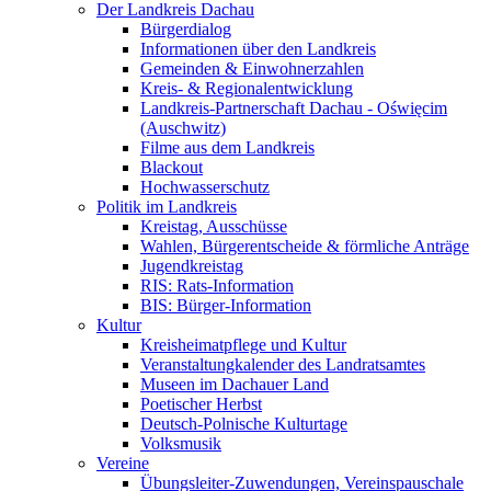
Der Landkreis Dachau
Bürgerdialog
Informationen über den Landkreis
Gemeinden & Einwohnerzahlen
Kreis- & Regionalentwicklung
Landkreis-Partnerschaft Dachau - Oświęcim
(Auschwitz)
Filme aus dem Landkreis
Blackout
Hochwasserschutz
Politik im Landkreis
Kreistag, Ausschüsse
Wahlen, Bürgerentscheide & förmliche Anträge
Jugendkreistag
RIS: Rats-Information
BIS: Bürger-Information
Kultur
Kreisheimatpflege und Kultur
Veranstaltungkalender des Landratsamtes
Museen im Dachauer Land
Poetischer Herbst
Deutsch-Polnische Kulturtage
Volksmusik
Vereine
Übungsleiter-Zuwendungen, Vereinspauschale