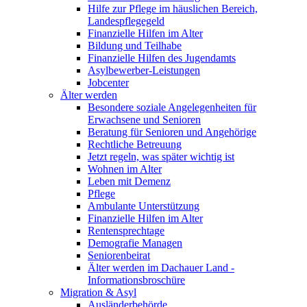
Hilfe zur Pflege im häuslichen Bereich,
Landespflegegeld
Finanzielle Hilfen im Alter
Bildung und Teilhabe
Finanzielle Hilfen des Jugendamts
Asylbewerber-Leistungen
Jobcenter
Älter werden
Besondere soziale Angelegenheiten für
Erwachsene und Senioren
Beratung für Senioren und Angehörige
Rechtliche Betreuung
Jetzt regeln, was später wichtig ist
Wohnen im Alter
Leben mit Demenz
Pflege
Ambulante Unterstützung
Finanzielle Hilfen im Alter
Rentensprechtage
Demografie Managen
Seniorenbeirat
Älter werden im Dachauer Land -
Informationsbroschüre
Migration & Asyl
Ausländerbehörde