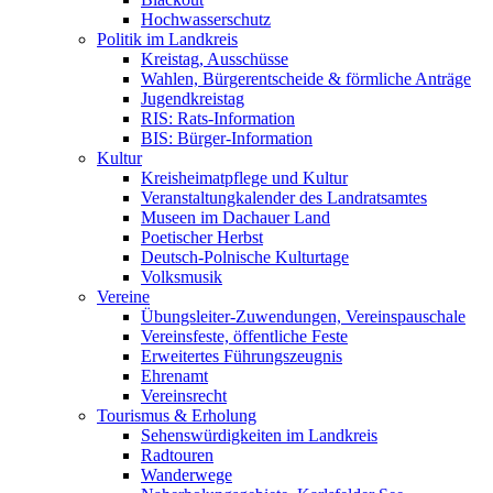
Hochwasserschutz
Politik im Landkreis
Kreistag, Ausschüsse
Wahlen, Bürgerentscheide & förmliche Anträge
Jugendkreistag
RIS: Rats-Information
BIS: Bürger-Information
Kultur
Kreisheimatpflege und Kultur
Veranstaltungkalender des Landratsamtes
Museen im Dachauer Land
Poetischer Herbst
Deutsch-Polnische Kulturtage
Volksmusik
Vereine
Übungsleiter-Zuwendungen, Vereinspauschale
Vereinsfeste, öffentliche Feste
Erweitertes Führungszeugnis
Ehrenamt
Vereinsrecht
Tourismus & Erholung
Sehenswürdigkeiten im Landkreis
Radtouren
Wanderwege