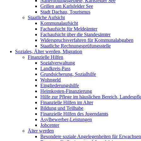
Naherholungsgebiete, Karlsfelder See
Grillen am Karlsfelder See
Stadt Dachau, Tourismus
Staatliche Aufsicht
Kommunalaufsicht
Fachaufsicht für Meldeämter
Fachaufsicht über die Standesämter
Widerspruchsverfahren für Kommunalabgaben
Staatliche Rechnungsprüfungsstelle
Soziales, Älter werden, Migration
Finanzielle Hilfen
Sozialverwaltung
Landkreis-Pass
Grundsicherung, Sozialhilfe
Wohngeld
Eingliederungshilfe
Heimkosten-Finanzierung
Hilfe zur Pflege im häuslichen Bereich, Landespfl
Finanzielle Hilfen im Alter
Bildung und Teilhabe
Finanzielle Hilfen des Jugendamts
Asylbewerber-Leistungen
Jobcenter
Älter werden
Besondere soziale Angelegenheiten für Erwachsen