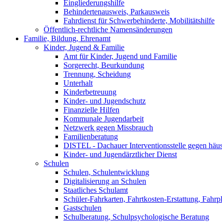
Eingliederungshilfe
Behindertenausweis, Parkausweis
Fahrdienst für Schwerbehinderte, Mobilitätshilfe
Öffentlich-rechtliche Namensänderungen
Familie, Bildung, Ehrenamt
Kinder, Jugend & Familie
Amt für Kinder, Jugend und Familie
Sorgerecht, Beurkundung
Trennung, Scheidung
Unterhalt
Kinderbetreuung
Kinder- und Jugendschutz
Finanzielle Hilfen
Kommunale Jugendarbeit
Netzwerk gegen Missbrauch
Familienberatung
DISTEL - Dachauer Interventionsstelle gegen häu
Kinder- und Jugendärztlicher Dienst
Schulen
Schulen, Schulentwicklung
Digitalisierung an Schulen
Staatliches Schulamt
Schüler-Fahrkarten, Fahrtkosten-Erstattung, Fahrp
Gastschulen
Schulberatung, Schulpsychologische Beratung