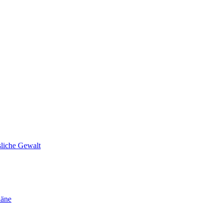
sliche Gewalt
läne