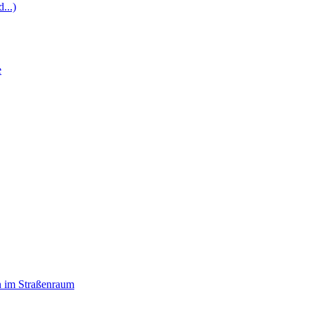
...)
e
n im Straßenraum