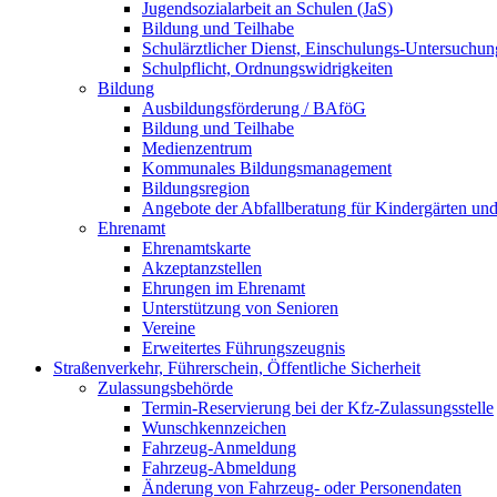
Jugendsozialarbeit an Schulen (JaS)
Bildung und Teilhabe
Schulärztlicher Dienst, Einschulungs-Untersuchu
Schulpflicht, Ordnungswidrigkeiten
Bildung
Ausbildungsförderung / BAföG
Bildung und Teilhabe
Medienzentrum
Kommunales Bildungsmanagement
Bildungsregion
Angebote der Abfallberatung für Kindergärten un
Ehrenamt
Ehrenamtskarte
Akzeptanzstellen
Ehrungen im Ehrenamt
Unterstützung von Senioren
Vereine
Erweitertes Führungszeugnis
Straßenverkehr, Führerschein, Öffentliche Sicherheit
Zulassungsbehörde
Termin-Reservierung bei der Kfz-Zulassungsstelle
Wunschkennzeichen
Fahrzeug-Anmeldung
Fahrzeug-Abmeldung
Änderung von Fahrzeug- oder Personendaten