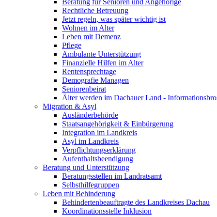
Beratung für Senioren und Angehörige
Rechtliche Betreuung
Jetzt regeln, was später wichtig ist
Wohnen im Alter
Leben mit Demenz
Pflege
Ambulante Unterstützung
Finanzielle Hilfen im Alter
Rentensprechtage
Demografie Managen
Seniorenbeirat
Älter werden im Dachauer Land - Informationsbro
Migration & Asyl
Ausländerbehörde
Staatsangehörigkeit & Einbürgerung
Integration im Landkreis
Asyl im Landkreis
Verpflichtungserklärung
Aufenthaltsbeendigung
Beratung und Unterstützung
Beratungsstellen im Landratsamt
Selbsthilfegruppen
Leben mit Behinderung
Behindertenbeauftragte des Landkreises Dachau
Koordinationsstelle Inklusion