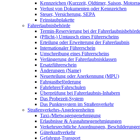
Kennzeichen (Kurzzeit, Oldtimer, Saison, Motorrad
Verlust von Dokumenten oder Kennzeichen
Steuer, Versicherung, SEPA
Feinstaubplakette
Fahrerlaubnisbehörde
Termin-Reservierung bei der Fahrerlaubnisbehörd
(Pflicht-) Umtausch eines Führerscheins
Erteilung oder Erweiterung der Fahrerlaubnis
Internationaler Führerschein
Umschreibung eines Führerscheins
Verlängerung der Fahrerlaubnisklassen
Ersatzführerschein
Änderungen (Name)
Neuerteilung oder Anerkennung (MPU)
Fahrgastbeförderung
Fahrlehrer/Fahrschulen
Überprüfung bei Fahrerlaubnis-Inhabern
Das Probezeit-System
Das Punktesystem im Straßenverkehr
Straßenverkehrs-Angelegenheiten
Taxi-/Mietwagengenehmigung
Erlaubnisse & Ausnahmegenehmigungen
Verkehrsrechtliche Anordnungen, Beschilderunge
Güterkraftverkehr
Gefahrgut-Transport