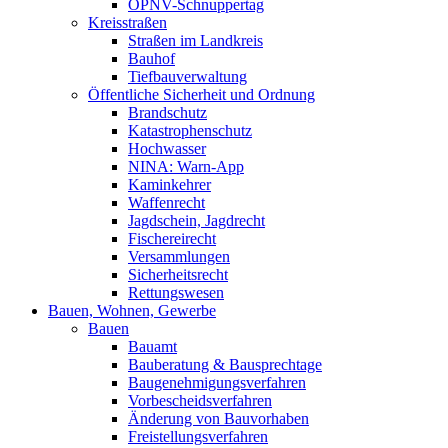
ÖPNV-Schnuppertag
Kreisstraßen
Straßen im Landkreis
Bauhof
Tiefbauverwaltung
Öffentliche Sicherheit und Ordnung
Brandschutz
Katastrophenschutz
Hochwasser
NINA: Warn-App
Kaminkehrer
Waffenrecht
Jagdschein, Jagdrecht
Fischereirecht
Versammlungen
Sicherheitsrecht
Rettungswesen
Bauen, Wohnen, Gewerbe
Bauen
Bauamt
Bauberatung & Bausprechtage
Baugenehmigungsverfahren
Vorbescheidsverfahren
Änderung von Bauvorhaben
Freistellungsverfahren