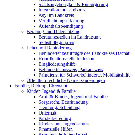
Staatsangehörigkeit & Einbürgerung
Integration im Landkreis
Asyl im Landkreis
Verpflichtungserklärung
Aufenthaltsbeendigung
Beratung und Unterstützung
Beratungsstellen im Landratsamt
Selbsthilfegruppen
Leben mit Behinderung
Behindertenbeauftragte des Landkreises Dachau
Koordinationsstelle Inklusion
Eingliederungshilfe
Behindertenausweis, Parkausweis
Fahrdienst für Schwerbehinderte, Mobilitätshilfe
Öffentlich-rechtliche Namensänderungen
Familie, Bildung, Ehrenamt
Kinder, Jugend & Familie
Amt für Kinder, Jugend und Familie
Sorgerecht, Beurkundung
Trennung, Scheidung
Unterhalt
Kinderbetreuung
Kinder- und Jugendschutz
Finanzielle Hilfen
Kommunale Jugendarbeit