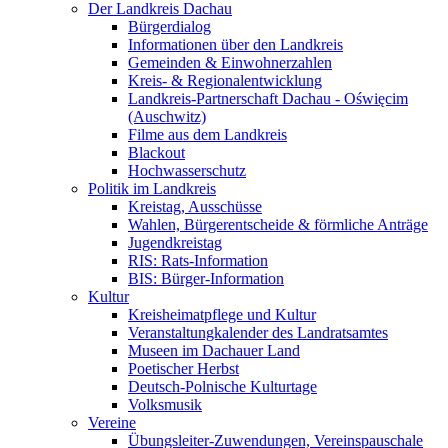
Der Landkreis Dachau
Bürgerdialog
Informationen über den Landkreis
Gemeinden & Einwohnerzahlen
Kreis- & Regionalentwicklung
Landkreis-Partnerschaft Dachau - Oświęcim
(Auschwitz)
Filme aus dem Landkreis
Blackout
Hochwasserschutz
Politik im Landkreis
Kreistag, Ausschüsse
Wahlen, Bürgerentscheide & förmliche Anträge
Jugendkreistag
RIS: Rats-Information
BIS: Bürger-Information
Kultur
Kreisheimatpflege und Kultur
Veranstaltungkalender des Landratsamtes
Museen im Dachauer Land
Poetischer Herbst
Deutsch-Polnische Kulturtage
Volksmusik
Vereine
Übungsleiter-Zuwendungen, Vereinspauschale