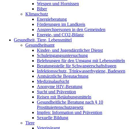
Wespen und Hornissen
Biber
Klimaschutz
Energieberatung
Förderungen im Landkreis
Ansprechpersonen in den Gemeinden
Energie- und CO2-Bilanz
Gesundheit, Tiere, Lebensmittel
Gesundheitsamt
Kinder- und Jugendärztlicher Dienst
Schuleingangsuntersuchung
Belehrungen für den Umgang mit Lebensmitteln
Beratungsstelle für Schwangerschaftsfragen
Infektionsschutz, Trinkwasserhygiene, Badeseen
Amtsärztliche Begutachtung
Medizinalaufsicht
Anonyme HIV-Beratung
Sucht und Prävention
Reisen mit Betäubungsmitteln
Gesundheitliche Beratung nach § 10
Prostituiertenschutzgesetz
Impfen: Information und Prävention
Sexuelle Bildung
Tiere
Veterinäramt