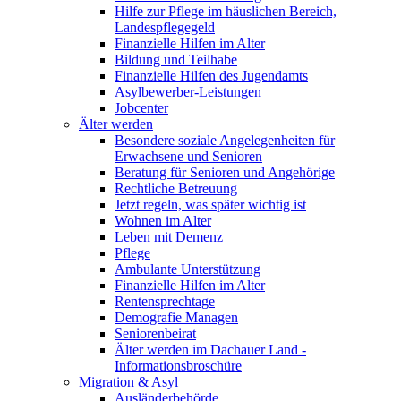
Hilfe zur Pflege im häuslichen Bereich,
Landespflegegeld
Finanzielle Hilfen im Alter
Bildung und Teilhabe
Finanzielle Hilfen des Jugendamts
Asylbewerber-Leistungen
Jobcenter
Älter werden
Besondere soziale Angelegenheiten für
Erwachsene und Senioren
Beratung für Senioren und Angehörige
Rechtliche Betreuung
Jetzt regeln, was später wichtig ist
Wohnen im Alter
Leben mit Demenz
Pflege
Ambulante Unterstützung
Finanzielle Hilfen im Alter
Rentensprechtage
Demografie Managen
Seniorenbeirat
Älter werden im Dachauer Land -
Informationsbroschüre
Migration & Asyl
Ausländerbehörde