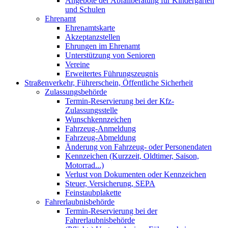
Angebote der Abfallberatung für Kindergärten
und Schulen
Ehrenamt
Ehrenamtskarte
Akzeptanzstellen
Ehrungen im Ehrenamt
Unterstützung von Senioren
Vereine
Erweitertes Führungszeugnis
Straßenverkehr, Führerschein, Öffentliche Sicherheit
Zulassungsbehörde
Termin-Reservierung bei der Kfz-
Zulassungsstelle
Wunschkennzeichen
Fahrzeug-Anmeldung
Fahrzeug-Abmeldung
Änderung von Fahrzeug- oder Personendaten
Kennzeichen (Kurzzeit, Oldtimer, Saison,
Motorrad...)
Verlust von Dokumenten oder Kennzeichen
Steuer, Versicherung, SEPA
Feinstaubplakette
Fahrerlaubnisbehörde
Termin-Reservierung bei der
Fahrerlaubnisbehörde