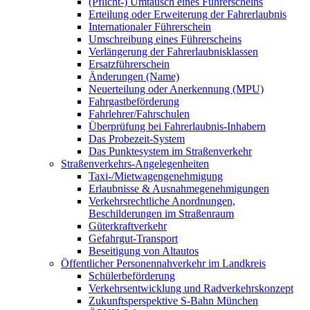
(Pflicht-) Umtausch eines Führerscheins
Erteilung oder Erweiterung der Fahrerlaubnis
Internationaler Führerschein
Umschreibung eines Führerscheins
Verlängerung der Fahrerlaubnisklassen
Ersatzführerschein
Änderungen (Name)
Neuerteilung oder Anerkennung (MPU)
Fahrgastbeförderung
Fahrlehrer/Fahrschulen
Überprüfung bei Fahrerlaubnis-Inhabern
Das Probezeit-System
Das Punktesystem im Straßenverkehr
Straßenverkehrs-Angelegenheiten
Taxi-/Mietwagengenehmigung
Erlaubnisse & Ausnahmegenehmigungen
Verkehrsrechtliche Anordnungen,
Beschilderungen im Straßenraum
Güterkraftverkehr
Gefahrgut-Transport
Beseitigung von Altautos
Öffentlicher Personennahverkehr im Landkreis
Schülerbeförderung
Verkehrsentwicklung und Radverkehrskonzept
Zukunftsperspektive S-Bahn München