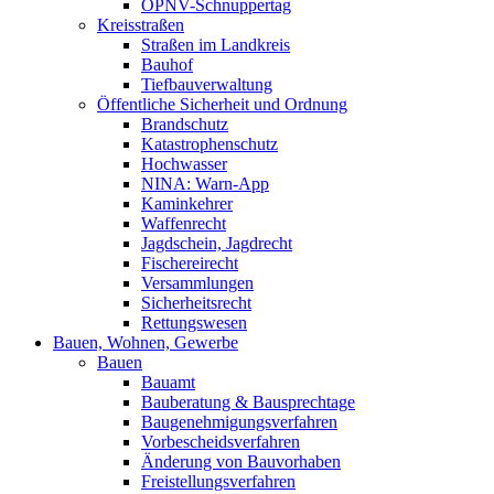
ÖPNV-Schnuppertag
Kreisstraßen
Straßen im Landkreis
Bauhof
Tiefbauverwaltung
Öffentliche Sicherheit und Ordnung
Brandschutz
Katastrophenschutz
Hochwasser
NINA: Warn-App
Kaminkehrer
Waffenrecht
Jagdschein, Jagdrecht
Fischereirecht
Versammlungen
Sicherheitsrecht
Rettungswesen
Bauen, Wohnen, Gewerbe
Bauen
Bauamt
Bauberatung & Bausprechtage
Baugenehmigungsverfahren
Vorbescheidsverfahren
Änderung von Bauvorhaben
Freistellungsverfahren