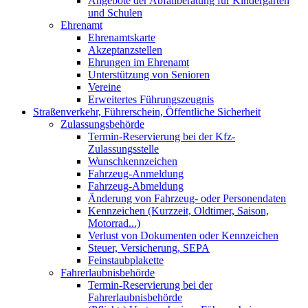
Angebote der Abfallberatung für Kindergärten
und Schulen
Ehrenamt
Ehrenamtskarte
Akzeptanzstellen
Ehrungen im Ehrenamt
Unterstützung von Senioren
Vereine
Erweitertes Führungszeugnis
Straßenverkehr, Führerschein, Öffentliche Sicherheit
Zulassungsbehörde
Termin-Reservierung bei der Kfz-
Zulassungsstelle
Wunschkennzeichen
Fahrzeug-Anmeldung
Fahrzeug-Abmeldung
Änderung von Fahrzeug- oder Personendaten
Kennzeichen (Kurzzeit, Oldtimer, Saison,
Motorrad...)
Verlust von Dokumenten oder Kennzeichen
Steuer, Versicherung, SEPA
Feinstaubplakette
Fahrerlaubnisbehörde
Termin-Reservierung bei der
Fahrerlaubnisbehörde