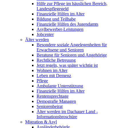
Hilfe zur Pflege im häuslichen Bereich,
Landespflegegeld
Finanzielle Hilfen im Alter
Bildung und Teilhabe
Finanzielle Hilfen des Jugendamts
Asylbewerber-Leistungen
Jobcenter
Älter werden
Besondere soziale Angelegenheiten für
Erwachsene und Senioren
Beratung für Senioren und Angehörige
Rechtliche Betreuung
Jetzt regeln, was später wichtig ist
Wohnen im Alter
Leben mit Demenz
Pflege
Ambulante Unterstützung
Finanzielle Hilfen im Alter
Rentensprechtage
Demografie Managen
Seniorenbeirat
Älter werden im Dachauer Land -
Informationsbroschüre
Migration & Asyl
Ausländerbehörde