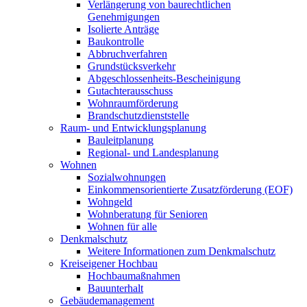
Verlängerung von baurechtlichen
Genehmigungen
Isolierte Anträge
Baukontrolle
Abbruchverfahren
Grundstücksverkehr
Abgeschlossenheits-Bescheinigung
Gutachterausschuss
Wohnraumförderung
Brandschutzdienststelle
Raum- und Entwicklungsplanung
Bauleitplanung
Regional- und Landesplanung
Wohnen
Sozialwohnungen
Einkommensorientierte Zusatzförderung (EOF)
Wohngeld
Wohnberatung für Senioren
Wohnen für alle
Denkmalschutz
Weitere Informationen zum Denkmalschutz
Kreiseigener Hochbau
Hochbaumaßnahmen
Bauunterhalt
Gebäudemanagement