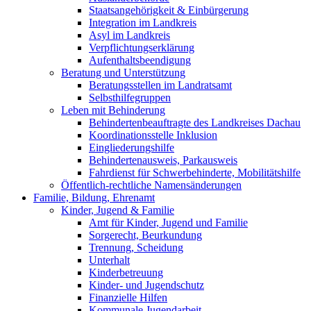
Staatsangehörigkeit & Einbürgerung
Integration im Landkreis
Asyl im Landkreis
Verpflichtungserklärung
Aufenthaltsbeendigung
Beratung und Unterstützung
Beratungsstellen im Landratsamt
Selbsthilfegruppen
Leben mit Behinderung
Behindertenbeauftragte des Landkreises Dachau
Koordinationsstelle Inklusion
Eingliederungshilfe
Behindertenausweis, Parkausweis
Fahrdienst für Schwerbehinderte, Mobilitätshilfe
Öffentlich-rechtliche Namensänderungen
Familie, Bildung, Ehrenamt
Kinder, Jugend & Familie
Amt für Kinder, Jugend und Familie
Sorgerecht, Beurkundung
Trennung, Scheidung
Unterhalt
Kinderbetreuung
Kinder- und Jugendschutz
Finanzielle Hilfen
Kommunale Jugendarbeit