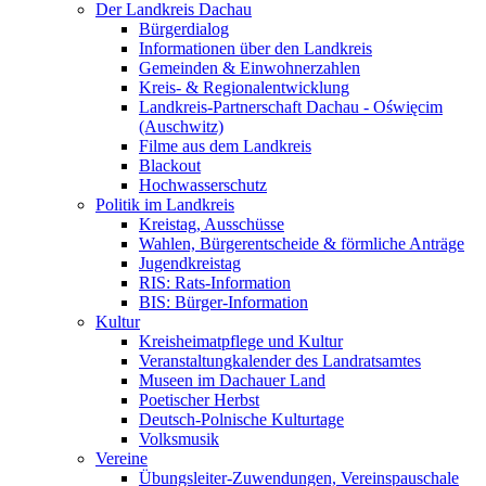
Der Landkreis Dachau
Bürgerdialog
Informationen über den Landkreis
Gemeinden & Einwohnerzahlen
Kreis- & Regionalentwicklung
Landkreis-Partnerschaft Dachau - Oświęcim
(Auschwitz)
Filme aus dem Landkreis
Blackout
Hochwasserschutz
Politik im Landkreis
Kreistag, Ausschüsse
Wahlen, Bürgerentscheide & förmliche Anträge
Jugendkreistag
RIS: Rats-Information
BIS: Bürger-Information
Kultur
Kreisheimatpflege und Kultur
Veranstaltungkalender des Landratsamtes
Museen im Dachauer Land
Poetischer Herbst
Deutsch-Polnische Kulturtage
Volksmusik
Vereine
Übungsleiter-Zuwendungen, Vereinspauschale