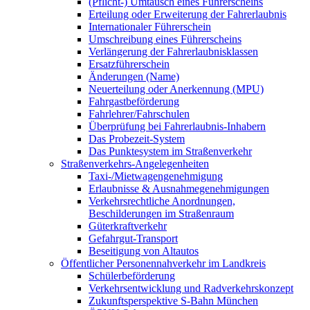
(Pflicht-) Umtausch eines Führerscheins
Erteilung oder Erweiterung der Fahrerlaubnis
Internationaler Führerschein
Umschreibung eines Führerscheins
Verlängerung der Fahrerlaubnisklassen
Ersatzführerschein
Änderungen (Name)
Neuerteilung oder Anerkennung (MPU)
Fahrgastbeförderung
Fahrlehrer/Fahrschulen
Überprüfung bei Fahrerlaubnis-Inhabern
Das Probezeit-System
Das Punktesystem im Straßenverkehr
Straßenverkehrs-Angelegenheiten
Taxi-/Mietwagengenehmigung
Erlaubnisse & Ausnahmegenehmigungen
Verkehrsrechtliche Anordnungen,
Beschilderungen im Straßenraum
Güterkraftverkehr
Gefahrgut-Transport
Beseitigung von Altautos
Öffentlicher Personennahverkehr im Landkreis
Schülerbeförderung
Verkehrsentwicklung und Radverkehrskonzept
Zukunftsperspektive S-Bahn München