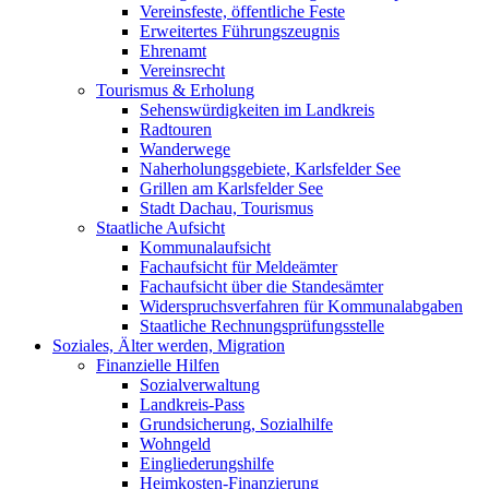
Vereinsfeste, öffentliche Feste
Erweitertes Führungszeugnis
Ehrenamt
Vereinsrecht
Tourismus & Erholung
Sehenswürdigkeiten im Landkreis
Radtouren
Wanderwege
Naherholungsgebiete, Karlsfelder See
Grillen am Karlsfelder See
Stadt Dachau, Tourismus
Staatliche Aufsicht
Kommunalaufsicht
Fachaufsicht für Meldeämter
Fachaufsicht über die Standesämter
Widerspruchsverfahren für Kommunalabgaben
Staatliche Rechnungsprüfungsstelle
Soziales, Älter werden, Migration
Finanzielle Hilfen
Sozialverwaltung
Landkreis-Pass
Grundsicherung, Sozialhilfe
Wohngeld
Eingliederungshilfe
Heimkosten-Finanzierung