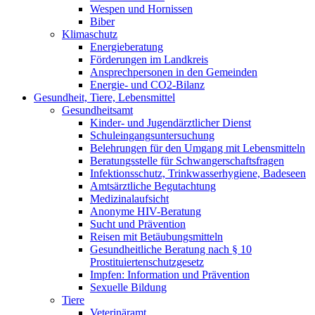
Wespen und Hornissen
Biber
Klimaschutz
Energieberatung
Förderungen im Landkreis
Ansprechpersonen in den Gemeinden
Energie- und CO2-Bilanz
Gesundheit, Tiere, Lebensmittel
Gesundheitsamt
Kinder- und Jugendärztlicher Dienst
Schuleingangsuntersuchung
Belehrungen für den Umgang mit Lebensmitteln
Beratungsstelle für Schwangerschaftsfragen
Infektionsschutz, Trinkwasserhygiene, Badeseen
Amtsärztliche Begutachtung
Medizinalaufsicht
Anonyme HIV-Beratung
Sucht und Prävention
Reisen mit Betäubungsmitteln
Gesundheitliche Beratung nach § 10
Prostituiertenschutzgesetz
Impfen: Information und Prävention
Sexuelle Bildung
Tiere
Veterinäramt