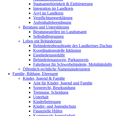
Staatsangehörigkeit & Einbürgerung
Integration im Landkreis
Asyl im Landkreis
Verpflichtungserklärung
Aufenthaltsbeendigung
Beratung und Unterstützung
Beratungsstellen im Landratsamt
Selbsthilfegruppen
Leben mit Behinderung
Behindertenbeauftragte des Landkreises Dachau
Koordinationsstelle Inklusion
Eingliederungshilfe
Behindertenausweis, Parkausweis
Fahrdienst für Schwerbehinderte, Mobilitätshilfe
Öffentlich-rechtliche Namensänderungen
Familie, Bildung, Ehrenamt
Kinder, Jugend & Familie
Amt für Kinder, Jugend und Familie
Sorgerecht, Beurkundung
Trennung, Scheidung
Unterhalt
Kinderbetreuung
Kinder- und Jugendschutz
Finanzielle Hilfen
Kommunale Jugendarbeit