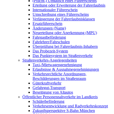
(Pflicht-) Umtausch eines Führerscheins
Erteilung oder Erweiterung der Fahrerlaubnis
Internationaler Führerschein
Umschreibung eines Führerscheins
Verlängerung der Fahrerlaubnisklassen
Ersatzführerschein
Änderungen (Name)
Neuerteilung oder Anerkennung (MPU)
Fahrgastbeförderung
Fahrlehrer/Fahrschulen
Überprüfung bei Fahrerlaubnis-Inhabern
Das Probezeit-System
Das Punktesystem im Straßenverkehr
Straßenverkehrs-Angelegenheiten
Taxi-/Mietwagengenehmigung
Erlaubnisse & Ausnahmegenehmigungen
Verkehrsrechtliche Anordnungen,
Beschilderungen im Straßenraum
Güterkraftverkehr
Gefahrgut-Transport
Beseitigung von Altautos
Öffentlicher Personennahverkehr im Landkreis
Schülerbeförderung
Verkehrsentwicklung und Radverkehrskonzept
Zukunftsperspektive S-Bahn München