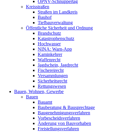
ÖPNV-Schnuppertag
Kreisstraßen
Straßen im Landkreis
Bauhof
Tiefbauverwaltung
Öffentliche Sicherheit und Ordnung
Brandschutz
Katastrophenschutz
Hochwasser
NINA: Warn-App
Kaminkehrer
Waffenrecht
Jagdschein, Jagdrecht
Fischereirecht
Versammlungen
Sicherheitsrecht
Rettungswesen
Bauen, Wohnen, Gewerbe
Bauen
Bauamt
Bauberatung & Bausprechtage
Baugenehmigungsverfahren
Vorbescheidsverfahren
Änderung von Bauvorhaben
Freistellungsverfahren