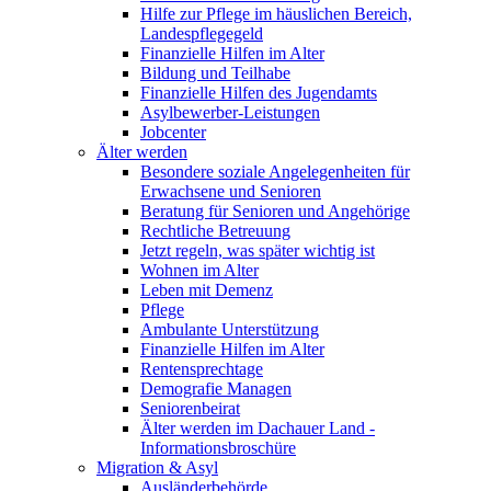
Hilfe zur Pflege im häuslichen Bereich,
Landespflegegeld
Finanzielle Hilfen im Alter
Bildung und Teilhabe
Finanzielle Hilfen des Jugendamts
Asylbewerber-Leistungen
Jobcenter
Älter werden
Besondere soziale Angelegenheiten für
Erwachsene und Senioren
Beratung für Senioren und Angehörige
Rechtliche Betreuung
Jetzt regeln, was später wichtig ist
Wohnen im Alter
Leben mit Demenz
Pflege
Ambulante Unterstützung
Finanzielle Hilfen im Alter
Rentensprechtage
Demografie Managen
Seniorenbeirat
Älter werden im Dachauer Land -
Informationsbroschüre
Migration & Asyl
Ausländerbehörde