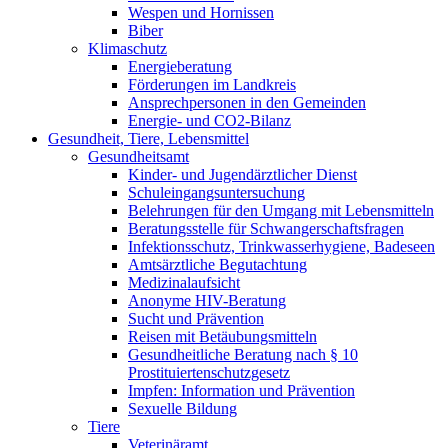
Wespen und Hornissen
Biber
Klimaschutz
Energieberatung
Förderungen im Landkreis
Ansprechpersonen in den Gemeinden
Energie- und CO2-Bilanz
Gesundheit, Tiere, Lebensmittel
Gesundheitsamt
Kinder- und Jugendärztlicher Dienst
Schuleingangsuntersuchung
Belehrungen für den Umgang mit Lebensmitteln
Beratungsstelle für Schwangerschaftsfragen
Infektionsschutz, Trinkwasserhygiene, Badeseen
Amtsärztliche Begutachtung
Medizinalaufsicht
Anonyme HIV-Beratung
Sucht und Prävention
Reisen mit Betäubungsmitteln
Gesundheitliche Beratung nach § 10
Prostituiertenschutzgesetz
Impfen: Information und Prävention
Sexuelle Bildung
Tiere
Veterinäramt