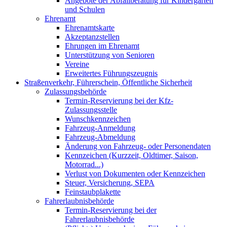
Angebote der Abfallberatung für Kindergärten
und Schulen
Ehrenamt
Ehrenamtskarte
Akzeptanzstellen
Ehrungen im Ehrenamt
Unterstützung von Senioren
Vereine
Erweitertes Führungszeugnis
Straßenverkehr, Führerschein, Öffentliche Sicherheit
Zulassungsbehörde
Termin-Reservierung bei der Kfz-
Zulassungsstelle
Wunschkennzeichen
Fahrzeug-Anmeldung
Fahrzeug-Abmeldung
Änderung von Fahrzeug- oder Personendaten
Kennzeichen (Kurzzeit, Oldtimer, Saison,
Motorrad...)
Verlust von Dokumenten oder Kennzeichen
Steuer, Versicherung, SEPA
Feinstaubplakette
Fahrerlaubnisbehörde
Termin-Reservierung bei der
Fahrerlaubnisbehörde