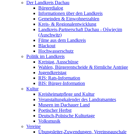
Der Landkreis Dachau
Bürgerdialog
Informationen über den Landkreis
Gemeinden & Einwohnerzahlen
Kreis- & Regionalentwicklung
Landkreis-Partnerschaft Dachau - Oświęcim
(Auschwitz)
Filme aus dem Landkreis
Blackout
Hochwasserschutz
Politik im Landkreis
Kreistag, Ausschüsse
Wahlen, Bürgerentscheide & förmliche Anträge
Jugendkreistag
RIS: Rats-Information
BIS: Bürger-Information
Kultur
Kreisheimatpflege und Kultur
Veranstaltungkalender des Landratsamtes
Museen im Dachauer Land
Poetischer Herbst
Deutsch-Polnische Kulturtage
Volksmusik
Vereine
Übungsleiter-Zuwendungen, Vereinspauschale