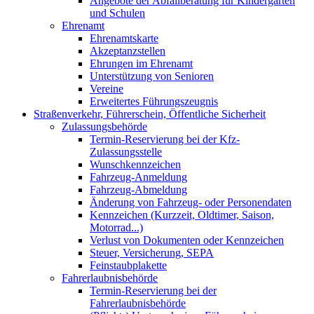
Angebote der Abfallberatung für Kindergärten
und Schulen
Ehrenamt
Ehrenamtskarte
Akzeptanzstellen
Ehrungen im Ehrenamt
Unterstützung von Senioren
Vereine
Erweitertes Führungszeugnis
Straßenverkehr, Führerschein, Öffentliche Sicherheit
Zulassungsbehörde
Termin-Reservierung bei der Kfz-
Zulassungsstelle
Wunschkennzeichen
Fahrzeug-Anmeldung
Fahrzeug-Abmeldung
Änderung von Fahrzeug- oder Personendaten
Kennzeichen (Kurzzeit, Oldtimer, Saison,
Motorrad...)
Verlust von Dokumenten oder Kennzeichen
Steuer, Versicherung, SEPA
Feinstaubplakette
Fahrerlaubnisbehörde
Termin-Reservierung bei der
Fahrerlaubnisbehörde