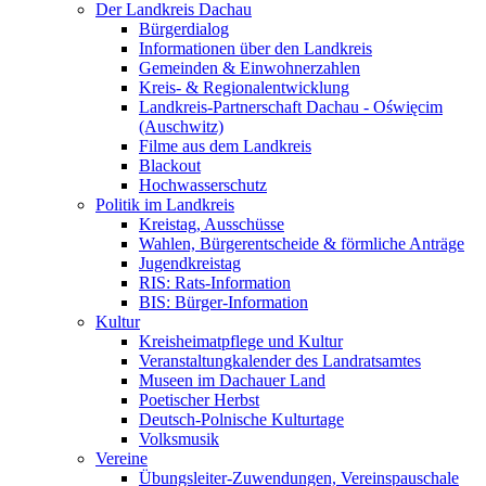
Der Landkreis Dachau
Bürgerdialog
Informationen über den Landkreis
Gemeinden & Einwohnerzahlen
Kreis- & Regionalentwicklung
Landkreis-Partnerschaft Dachau - Oświęcim
(Auschwitz)
Filme aus dem Landkreis
Blackout
Hochwasserschutz
Politik im Landkreis
Kreistag, Ausschüsse
Wahlen, Bürgerentscheide & förmliche Anträge
Jugendkreistag
RIS: Rats-Information
BIS: Bürger-Information
Kultur
Kreisheimatpflege und Kultur
Veranstaltungkalender des Landratsamtes
Museen im Dachauer Land
Poetischer Herbst
Deutsch-Polnische Kulturtage
Volksmusik
Vereine
Übungsleiter-Zuwendungen, Vereinspauschale