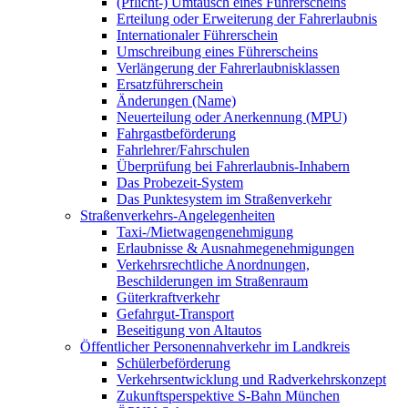
(Pflicht-) Umtausch eines Führerscheins
Erteilung oder Erweiterung der Fahrerlaubnis
Internationaler Führerschein
Umschreibung eines Führerscheins
Verlängerung der Fahrerlaubnisklassen
Ersatzführerschein
Änderungen (Name)
Neuerteilung oder Anerkennung (MPU)
Fahrgastbeförderung
Fahrlehrer/Fahrschulen
Überprüfung bei Fahrerlaubnis-Inhabern
Das Probezeit-System
Das Punktesystem im Straßenverkehr
Straßenverkehrs-Angelegenheiten
Taxi-/Mietwagengenehmigung
Erlaubnisse & Ausnahmegenehmigungen
Verkehrsrechtliche Anordnungen,
Beschilderungen im Straßenraum
Güterkraftverkehr
Gefahrgut-Transport
Beseitigung von Altautos
Öffentlicher Personennahverkehr im Landkreis
Schülerbeförderung
Verkehrsentwicklung und Radverkehrskonzept
Zukunftsperspektive S-Bahn München