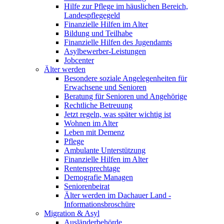
Hilfe zur Pflege im häuslichen Bereich,
Landespflegegeld
Finanzielle Hilfen im Alter
Bildung und Teilhabe
Finanzielle Hilfen des Jugendamts
Asylbewerber-Leistungen
Jobcenter
Älter werden
Besondere soziale Angelegenheiten für
Erwachsene und Senioren
Beratung für Senioren und Angehörige
Rechtliche Betreuung
Jetzt regeln, was später wichtig ist
Wohnen im Alter
Leben mit Demenz
Pflege
Ambulante Unterstützung
Finanzielle Hilfen im Alter
Rentensprechtage
Demografie Managen
Seniorenbeirat
Älter werden im Dachauer Land -
Informationsbroschüre
Migration & Asyl
Ausländerbehörde