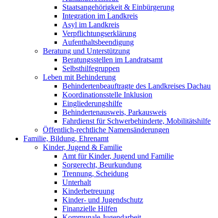
Staatsangehörigkeit & Einbürgerung
Integration im Landkreis
Asyl im Landkreis
Verpflichtungserklärung
Aufenthaltsbeendigung
Beratung und Unterstützung
Beratungsstellen im Landratsamt
Selbsthilfegruppen
Leben mit Behinderung
Behindertenbeauftragte des Landkreises Dachau
Koordinationsstelle Inklusion
Eingliederungshilfe
Behindertenausweis, Parkausweis
Fahrdienst für Schwerbehinderte, Mobilitätshilfe
Öffentlich-rechtliche Namensänderungen
Familie, Bildung, Ehrenamt
Kinder, Jugend & Familie
Amt für Kinder, Jugend und Familie
Sorgerecht, Beurkundung
Trennung, Scheidung
Unterhalt
Kinderbetreuung
Kinder- und Jugendschutz
Finanzielle Hilfen
Kommunale Jugendarbeit