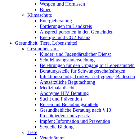
Wespen und Hornissen
Biber
Klimaschutz
Energieberatung
Förderungen im Landkreis
Ansprechpersonen in den Gemeinden
Energie- und CO2-Bilanz
Gesundheit, Tiere, Lebensmittel
Gesundheitsamt
Kinder- und Jugendärztlicher Dienst
Schuleingangsuntersuchung
Belehrungen für den Umgang mit Lebensmitteln
Beratungsstelle für Schwangerschaftsfragen
Infektionsschutz, Trinkwasserhygiene, Badeseen
Amtsärztliche Begutachtung
Medizinalaufsicht
Anonyme HIV-Beratung
Sucht und Prävention
Reisen mit Betäubungsmitteln
Gesundheitliche Beratung nach § 10
Prostituiertenschutzgesetz
Impfen: Information und Prävention
Sexuelle Bildung
Tiere
Veterinäramt