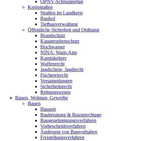
ÖPNV-Schnuppertag
Kreisstraßen
Straßen im Landkreis
Bauhof
Tiefbauverwaltung
Öffentliche Sicherheit und Ordnung
Brandschutz
Katastrophenschutz
Hochwasser
NINA: Warn-App
Kaminkehrer
Waffenrecht
Jagdschein, Jagdrecht
Fischereirecht
Versammlungen
Sicherheitsrecht
Rettungswesen
Bauen, Wohnen, Gewerbe
Bauen
Bauamt
Bauberatung & Bausprechtage
Baugenehmigungsverfahren
Vorbescheidsverfahren
Änderung von Bauvorhaben
Freistellungsverfahren