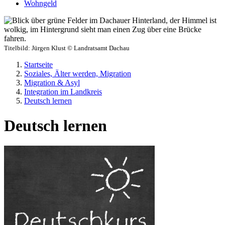
Wohngeld
Titelbild:
Jürgen Klust © Landratsamt Dachau
Startseite
Soziales, Älter werden, Migration
Migration & Asyl
Integration im Landkreis
Deutsch lernen
Deutsch lernen