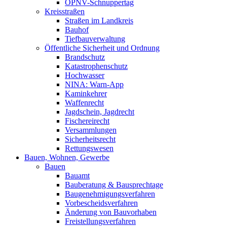
ÖPNV-Schnuppertag
Kreisstraßen
Straßen im Landkreis
Bauhof
Tiefbauverwaltung
Öffentliche Sicherheit und Ordnung
Brandschutz
Katastrophenschutz
Hochwasser
NINA: Warn-App
Kaminkehrer
Waffenrecht
Jagdschein, Jagdrecht
Fischereirecht
Versammlungen
Sicherheitsrecht
Rettungswesen
Bauen, Wohnen, Gewerbe
Bauen
Bauamt
Bauberatung & Bausprechtage
Baugenehmigungsverfahren
Vorbescheidsverfahren
Änderung von Bauvorhaben
Freistellungsverfahren