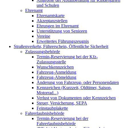
Angebote der Abfallberatung für Kindergärten
und Schulen
Ehrenamt
Ehrenamtskarte
Akzeptanzstellen
Ehrungen im Ehrenamt
Unterstützung von Senioren
Vereine
Erweitertes Führungszeugnis
Straßenverkehr, Führerschein, Öffentliche Sicherheit
Zulassungsbehörde
Termin-Reservierung bei der Kfz-
Zulassungsstelle
Wunschkennzeichen
Fahrzeug-Anmeldung
Fahrzeug-Abmeldung
Änderung von Fahrzeug- oder Personendaten
Kennzeichen (Kurzzeit, Oldtimer, Saison,
Motorrad...)
Verlust von Dokumenten oder Kennzeichen
Steuer, Versicherung, SEPA
Feinstaubplakette
Fahrerlaubnisbehörde
Termin-Reservierung bei der
Fahrerlaubnisbehörde