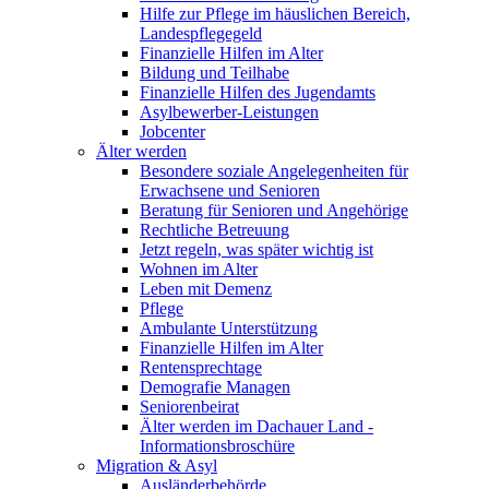
Hilfe zur Pflege im häuslichen Bereich,
Landespflegegeld
Finanzielle Hilfen im Alter
Bildung und Teilhabe
Finanzielle Hilfen des Jugendamts
Asylbewerber-Leistungen
Jobcenter
Älter werden
Besondere soziale Angelegenheiten für
Erwachsene und Senioren
Beratung für Senioren und Angehörige
Rechtliche Betreuung
Jetzt regeln, was später wichtig ist
Wohnen im Alter
Leben mit Demenz
Pflege
Ambulante Unterstützung
Finanzielle Hilfen im Alter
Rentensprechtage
Demografie Managen
Seniorenbeirat
Älter werden im Dachauer Land -
Informationsbroschüre
Migration & Asyl
Ausländerbehörde