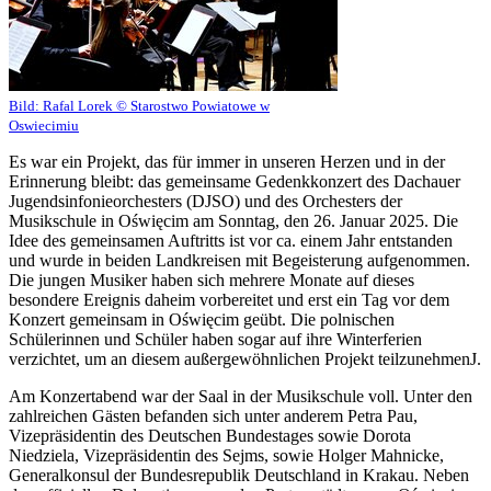
Bild:
Rafal Lorek © Starostwo Powiatowe w
Oswiecimiu
Es war ein Projekt, das für immer in unseren Herzen und in der
Erinnerung bleibt: das gemeinsame Gedenkkonzert des Dachauer
Jugendsinfonieorchesters (DJSO) und des Orchesters der
Musikschule in Oświęcim am Sonntag, den 26. Januar 2025. Die
Idee des gemeinsamen Auftritts ist vor ca. einem Jahr entstanden
und wurde in beiden Landkreisen mit Begeisterung aufgenommen.
Die jungen Musiker haben sich mehrere Monate auf dieses
besondere Ereignis daheim vorbereitet und erst ein Tag vor dem
Konzert gemeinsam in Oświęcim geübt. Die polnischen
Schülerinnen und Schüler haben sogar auf ihre Winterferien
verzichtet, um an diesem außergewöhnlichen Projekt teilzunehmenJ.
Am Konzertabend war der Saal in der Musikschule voll. Unter den
zahlreichen Gästen befanden sich unter anderem Petra Pau,
Vizepräsidentin des Deutschen Bundestages sowie Dorota
Niedziela, Vizepräsidentin des Sejms, sowie Holger Mahnicke,
Generalkonsul der Bundesrepublik Deutschland in Krakau. Neben