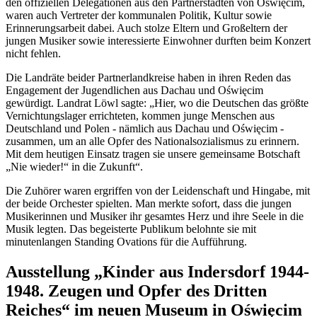
den offiziellen Delegationen aus den Partnerstädten von Oświęcim,
waren auch Vertreter der kommunalen Politik, Kultur sowie
Erinnerungsarbeit dabei. Auch stolze Eltern und Großeltern der
jungen Musiker sowie interessierte Einwohner durften beim Konzert
nicht fehlen.
Die Landräte beider Partnerlandkreise haben in ihren Reden das
Engagement der Jugendlichen aus Dachau und Oświęcim
gewürdigt. Landrat Löwl sagte: „Hier, wo die Deutschen das größte
Vernichtungslager errichteten, kommen junge Menschen aus
Deutschland und Polen - nämlich aus Dachau und Oświęcim -
zusammen, um an alle Opfer des Nationalsozialismus zu erinnern.
Mit dem heutigen Einsatz tragen sie unsere gemeinsame Botschaft
„Nie wieder!“ in die Zukunft“.
Die Zuhörer waren ergriffen von der Leidenschaft und Hingabe, mit
der beide Orchester spielten. Man merkte sofort, dass die jungen
Musikerinnen und Musiker ihr gesamtes Herz und ihre Seele in die
Musik legten. Das begeisterte Publikum belohnte sie mit
minutenlangen Standing Ovations für die Aufführung.
Ausstellung „Kinder aus Indersdorf 1944-
1948. Zeugen und Opfer des Dritten
Reiches“ im neuen Museum in Oświęcim