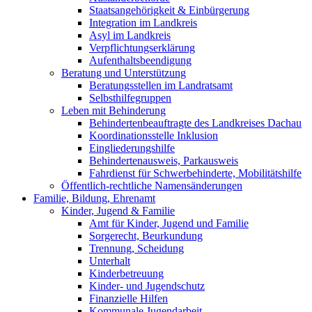
Staatsangehörigkeit & Einbürgerung
Integration im Landkreis
Asyl im Landkreis
Verpflichtungserklärung
Aufenthaltsbeendigung
Beratung und Unterstützung
Beratungsstellen im Landratsamt
Selbsthilfegruppen
Leben mit Behinderung
Behindertenbeauftragte des Landkreises Dachau
Koordinationsstelle Inklusion
Eingliederungshilfe
Behindertenausweis, Parkausweis
Fahrdienst für Schwerbehinderte, Mobilitätshilfe
Öffentlich-rechtliche Namensänderungen
Familie, Bildung, Ehrenamt
Kinder, Jugend & Familie
Amt für Kinder, Jugend und Familie
Sorgerecht, Beurkundung
Trennung, Scheidung
Unterhalt
Kinderbetreuung
Kinder- und Jugendschutz
Finanzielle Hilfen
Kommunale Jugendarbeit