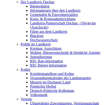
Der Landkreis Dachau
Bürgerdialog
Informationen über den Landkreis
Gemeinden & Einwohnerzahlen
Kreis- & Regionalentwicklung
Landkreis-Partnerschaft Dachau - Oświęcim
(Auschwitz)
Filme aus dem Landkreis
Blackout
Hochwasserschutz
Politik im Landkreis
Kreistag, Ausschüsse
Wahlen, Bürgerentscheide & förmliche Anträge
Jugendkreistag
RIS: Rats-Information
BIS: Bürger-Information
Kultur
Kreisheimatpflege und Kultur
Veranstaltungkalender des Landratsamtes
Museen im Dachauer Land
Poetischer Herbst
Deutsch-Polnische Kulturtage
Volksmusik
Vereine
Übungsleiter-Zuwendungen, Vereinspauschale