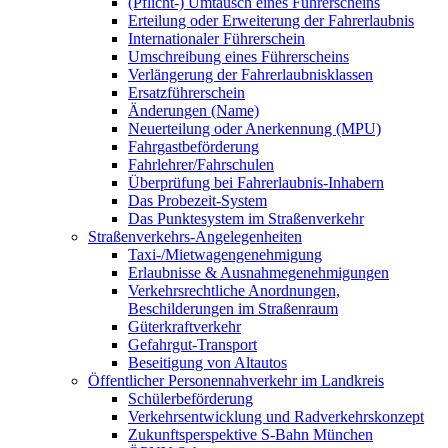
(Pflicht-) Umtausch eines Führerscheins
Erteilung oder Erweiterung der Fahrerlaubnis
Internationaler Führerschein
Umschreibung eines Führerscheins
Verlängerung der Fahrerlaubnisklassen
Ersatzführerschein
Änderungen (Name)
Neuerteilung oder Anerkennung (MPU)
Fahrgastbeförderung
Fahrlehrer/Fahrschulen
Überprüfung bei Fahrerlaubnis-Inhabern
Das Probezeit-System
Das Punktesystem im Straßenverkehr
Straßenverkehrs-Angelegenheiten
Taxi-/Mietwagengenehmigung
Erlaubnisse & Ausnahmegenehmigungen
Verkehrsrechtliche Anordnungen,
Beschilderungen im Straßenraum
Güterkraftverkehr
Gefahrgut-Transport
Beseitigung von Altautos
Öffentlicher Personennahverkehr im Landkreis
Schülerbeförderung
Verkehrsentwicklung und Radverkehrskonzept
Zukunftsperspektive S-Bahn München