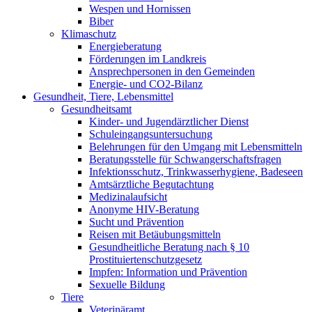
Wespen und Hornissen
Biber
Klimaschutz
Energieberatung
Förderungen im Landkreis
Ansprechpersonen in den Gemeinden
Energie- und CO2-Bilanz
Gesundheit, Tiere, Lebensmittel
Gesundheitsamt
Kinder- und Jugendärztlicher Dienst
Schuleingangsuntersuchung
Belehrungen für den Umgang mit Lebensmitteln
Beratungsstelle für Schwangerschaftsfragen
Infektionsschutz, Trinkwasserhygiene, Badeseen
Amtsärztliche Begutachtung
Medizinalaufsicht
Anonyme HIV-Beratung
Sucht und Prävention
Reisen mit Betäubungsmitteln
Gesundheitliche Beratung nach § 10
Prostituiertenschutzgesetz
Impfen: Information und Prävention
Sexuelle Bildung
Tiere
Veterinäramt