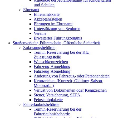
Angebote der Abfallberatung für Kindergärten
und Schulen
Ehrenamt
Ehrenamtskarte
Akzeptanzstellen
Ehrungen im Ehrenamt
Unterstützung von Senioren
Vereine
Erweitertes Führungszeugnis
Straßenverkehr, Führerschein, Öffentliche Sicherheit
Zulassungsbehörde
Termin-Reservierung bei der Kfz-
Zulassungsstelle
Wunschkennzeichen
Fahrzeug-Anmeldung
Fahrzeug-Abmeldung
Änderung von Fahrzeug- oder Personendaten
Kennzeichen (Kurzzeit, Oldtimer, Saison,
Motorrad...)
Verlust von Dokumenten oder Kennzeichen
Steuer, Versicherung, SEPA
Feinstaubplakette
Fahrerlaubnisbehörde
Termin-Reservierung bei der
Fahrerlaubnisbehörde