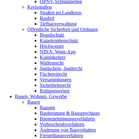
ÖPNV-Schnuppertag
Kreisstraßen
Straßen im Landkreis
Bauhof
Tiefbauverwaltung
Öffentliche Sicherheit und Ordnung
Brandschutz
Katastrophenschutz
Hochwasser
NINA: Warn-App
Kaminkehrer
Waffenrecht
Jagdschein, Jagdrecht
Fischereirecht
Versammlungen
Sicherheitsrecht
Rettungswesen
Bauen, Wohnen, Gewerbe
Bauen
Bauamt
Bauberatung & Bausprechtage
Baugenehmigungsverfahren
Vorbescheidsverfahren
Änderung von Bauvorhaben
Freistellungsverfahren