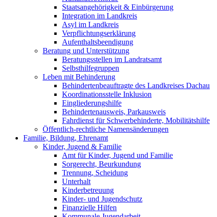
Staatsangehörigkeit & Einbürgerung
Integration im Landkreis
Asyl im Landkreis
Verpflichtungserklärung
Aufenthaltsbeendigung
Beratung und Unterstützung
Beratungsstellen im Landratsamt
Selbsthilfegruppen
Leben mit Behinderung
Behindertenbeauftragte des Landkreises Dachau
Koordinationsstelle Inklusion
Eingliederungshilfe
Behindertenausweis, Parkausweis
Fahrdienst für Schwerbehinderte, Mobilitätshilfe
Öffentlich-rechtliche Namensänderungen
Familie, Bildung, Ehrenamt
Kinder, Jugend & Familie
Amt für Kinder, Jugend und Familie
Sorgerecht, Beurkundung
Trennung, Scheidung
Unterhalt
Kinderbetreuung
Kinder- und Jugendschutz
Finanzielle Hilfen
Kommunale Jugendarbeit