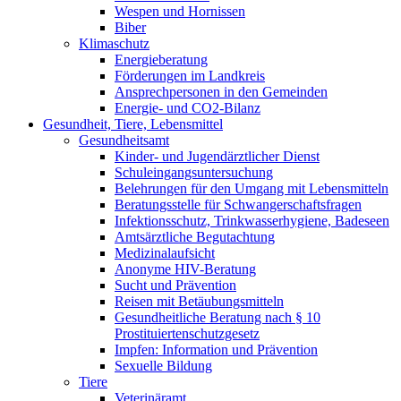
Wespen und Hornissen
Biber
Klimaschutz
Energieberatung
Förderungen im Landkreis
Ansprechpersonen in den Gemeinden
Energie- und CO2-Bilanz
Gesundheit, Tiere, Lebensmittel
Gesundheitsamt
Kinder- und Jugendärztlicher Dienst
Schuleingangsuntersuchung
Belehrungen für den Umgang mit Lebensmitteln
Beratungsstelle für Schwangerschaftsfragen
Infektionsschutz, Trinkwasserhygiene, Badeseen
Amtsärztliche Begutachtung
Medizinalaufsicht
Anonyme HIV-Beratung
Sucht und Prävention
Reisen mit Betäubungsmitteln
Gesundheitliche Beratung nach § 10
Prostituiertenschutzgesetz
Impfen: Information und Prävention
Sexuelle Bildung
Tiere
Veterinäramt