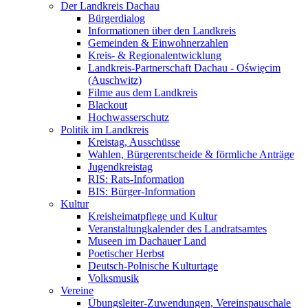
Der Landkreis Dachau
Bürgerdialog
Informationen über den Landkreis
Gemeinden & Einwohnerzahlen
Kreis- & Regionalentwicklung
Landkreis-Partnerschaft Dachau - Oświęcim
(Auschwitz)
Filme aus dem Landkreis
Blackout
Hochwasserschutz
Politik im Landkreis
Kreistag, Ausschüsse
Wahlen, Bürgerentscheide & förmliche Anträge
Jugendkreistag
RIS: Rats-Information
BIS: Bürger-Information
Kultur
Kreisheimatpflege und Kultur
Veranstaltungkalender des Landratsamtes
Museen im Dachauer Land
Poetischer Herbst
Deutsch-Polnische Kulturtage
Volksmusik
Vereine
Übungsleiter-Zuwendungen, Vereinspauschale