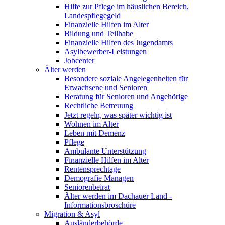
Hilfe zur Pflege im häuslichen Bereich,
Landespflegegeld
Finanzielle Hilfen im Alter
Bildung und Teilhabe
Finanzielle Hilfen des Jugendamts
Asylbewerber-Leistungen
Jobcenter
Älter werden
Besondere soziale Angelegenheiten für
Erwachsene und Senioren
Beratung für Senioren und Angehörige
Rechtliche Betreuung
Jetzt regeln, was später wichtig ist
Wohnen im Alter
Leben mit Demenz
Pflege
Ambulante Unterstützung
Finanzielle Hilfen im Alter
Rentensprechtage
Demografie Managen
Seniorenbeirat
Älter werden im Dachauer Land -
Informationsbroschüre
Migration & Asyl
Ausländerbehörde