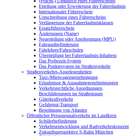
(Pflicht-) Umtausch eines Führerscheins
Erteilung oder Erweiterung der Fahrerlaubnis
Internationaler Führerschein
Umschreibung eines Führerscheins
Verlängerung der Fahrerlaubnisklassen
Ersatzführerschein
Änderungen (Name)
Neuerteilung oder Anerkennung (MPU)
Fahrgastbeförderung
Fahrlehrer/Fahrschulen
Überprüfung bei Fahrerlaubnis-Inhabern
Das Probezeit-System
Das Punktesystem im Straßenverkehr
Straßenverkehrs-Angelegenheiten
Taxi-/Mietwagengenehmigung
Erlaubnisse & Ausnahmegenehmigungen
Verkehrsrechtliche Anordnungen,
Beschilderungen im Straßenraum
Güterkraftverkehr
Gefahrgut-Transport
Beseitigung von Altautos
Öffentlicher Personennahverkehr im Landkreis
Schülerbeförderung
Verkehrsentwicklung und Radverkehrskonzept
Zukunftsperspektive S-Bahn München