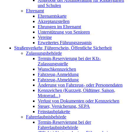
Angebote der Abfallberatung für Kindergärten
und Schulen
Ehrenamt
Ehrenamtskarte
Akzeptanzstellen
Ehrungen im Ehrenamt
Unterstützung von Senioren
Vereine
Erweitertes Führungszeugnis
Straßenverkehr, Führerschein, Öffentliche Sicherheit
Zulassungsbehörde
Termin-Reservierung bei der Kfz-
Zulassungsstelle
Wunschkennzeichen
Fahrzeug-Anmeldung
Fahrzeug-Abmeldung
Änderung von Fahrzeug- oder Personendaten
Kennzeichen (Kurzzeit, Oldtimer, Saison,
Motorrad...)
Verlust von Dokumenten oder Kennzeichen
Steuer, Versicherung, SEPA
Feinstaubplakette
Fahrerlaubnisbehörde
Termin-Reservierung bei der
Fahrerlaubnisbehörde