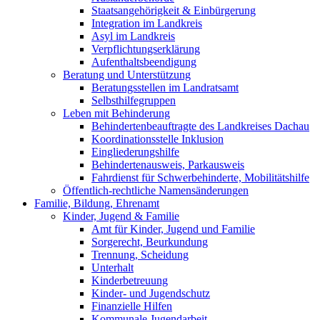
Staatsangehörigkeit & Einbürgerung
Integration im Landkreis
Asyl im Landkreis
Verpflichtungserklärung
Aufenthaltsbeendigung
Beratung und Unterstützung
Beratungsstellen im Landratsamt
Selbsthilfegruppen
Leben mit Behinderung
Behindertenbeauftragte des Landkreises Dachau
Koordinationsstelle Inklusion
Eingliederungshilfe
Behindertenausweis, Parkausweis
Fahrdienst für Schwerbehinderte, Mobilitätshilfe
Öffentlich-rechtliche Namensänderungen
Familie, Bildung, Ehrenamt
Kinder, Jugend & Familie
Amt für Kinder, Jugend und Familie
Sorgerecht, Beurkundung
Trennung, Scheidung
Unterhalt
Kinderbetreuung
Kinder- und Jugendschutz
Finanzielle Hilfen
Kommunale Jugendarbeit