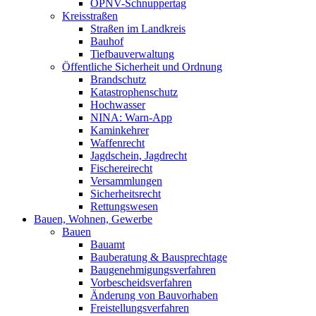
ÖPNV-Schnuppertag
Kreisstraßen
Straßen im Landkreis
Bauhof
Tiefbauverwaltung
Öffentliche Sicherheit und Ordnung
Brandschutz
Katastrophenschutz
Hochwasser
NINA: Warn-App
Kaminkehrer
Waffenrecht
Jagdschein, Jagdrecht
Fischereirecht
Versammlungen
Sicherheitsrecht
Rettungswesen
Bauen, Wohnen, Gewerbe
Bauen
Bauamt
Bauberatung & Bausprechtage
Baugenehmigungsverfahren
Vorbescheidsverfahren
Änderung von Bauvorhaben
Freistellungsverfahren