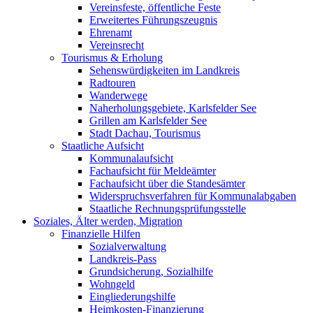
Vereinsfeste, öffentliche Feste
Erweitertes Führungszeugnis
Ehrenamt
Vereinsrecht
Tourismus & Erholung
Sehenswürdigkeiten im Landkreis
Radtouren
Wanderwege
Naherholungsgebiete, Karlsfelder See
Grillen am Karlsfelder See
Stadt Dachau, Tourismus
Staatliche Aufsicht
Kommunalaufsicht
Fachaufsicht für Meldeämter
Fachaufsicht über die Standesämter
Widerspruchsverfahren für Kommunalabgaben
Staatliche Rechnungsprüfungsstelle
Soziales, Älter werden, Migration
Finanzielle Hilfen
Sozialverwaltung
Landkreis-Pass
Grundsicherung, Sozialhilfe
Wohngeld
Eingliederungshilfe
Heimkosten-Finanzierung