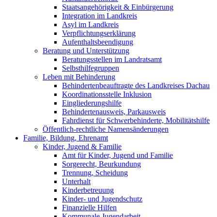
Staatsangehörigkeit & Einbürgerung
Integration im Landkreis
Asyl im Landkreis
Verpflichtungserklärung
Aufenthaltsbeendigung
Beratung und Unterstützung
Beratungsstellen im Landratsamt
Selbsthilfegruppen
Leben mit Behinderung
Behindertenbeauftragte des Landkreises Dachau
Koordinationsstelle Inklusion
Eingliederungshilfe
Behindertenausweis, Parkausweis
Fahrdienst für Schwerbehinderte, Mobilitätshilfe
Öffentlich-rechtliche Namensänderungen
Familie, Bildung, Ehrenamt
Kinder, Jugend & Familie
Amt für Kinder, Jugend und Familie
Sorgerecht, Beurkundung
Trennung, Scheidung
Unterhalt
Kinderbetreuung
Kinder- und Jugendschutz
Finanzielle Hilfen
Kommunale Jugendarbeit