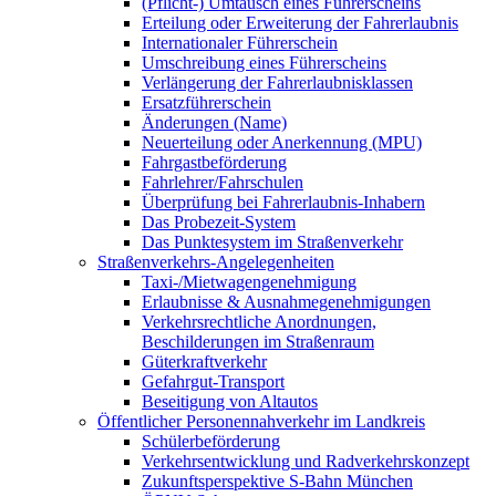
(Pflicht-) Umtausch eines Führerscheins
Erteilung oder Erweiterung der Fahrerlaubnis
Internationaler Führerschein
Umschreibung eines Führerscheins
Verlängerung der Fahrerlaubnisklassen
Ersatzführerschein
Änderungen (Name)
Neuerteilung oder Anerkennung (MPU)
Fahrgastbeförderung
Fahrlehrer/Fahrschulen
Überprüfung bei Fahrerlaubnis-Inhabern
Das Probezeit-System
Das Punktesystem im Straßenverkehr
Straßenverkehrs-Angelegenheiten
Taxi-/Mietwagengenehmigung
Erlaubnisse & Ausnahmegenehmigungen
Verkehrsrechtliche Anordnungen,
Beschilderungen im Straßenraum
Güterkraftverkehr
Gefahrgut-Transport
Beseitigung von Altautos
Öffentlicher Personennahverkehr im Landkreis
Schülerbeförderung
Verkehrsentwicklung und Radverkehrskonzept
Zukunftsperspektive S-Bahn München