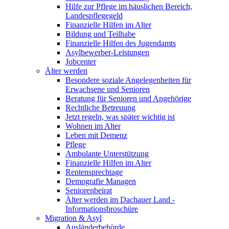
Hilfe zur Pflege im häuslichen Bereich,
Landespflegegeld
Finanzielle Hilfen im Alter
Bildung und Teilhabe
Finanzielle Hilfen des Jugendamts
Asylbewerber-Leistungen
Jobcenter
Älter werden
Besondere soziale Angelegenheiten für
Erwachsene und Senioren
Beratung für Senioren und Angehörige
Rechtliche Betreuung
Jetzt regeln, was später wichtig ist
Wohnen im Alter
Leben mit Demenz
Pflege
Ambulante Unterstützung
Finanzielle Hilfen im Alter
Rentensprechtage
Demografie Managen
Seniorenbeirat
Älter werden im Dachauer Land -
Informationsbroschüre
Migration & Asyl
Ausländerbehörde