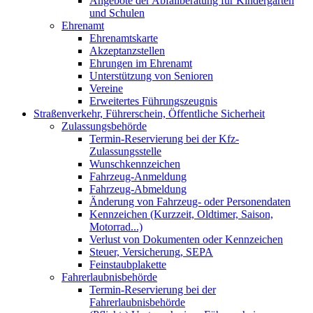
Angebote der Abfallberatung für Kindergärten
und Schulen
Ehrenamt
Ehrenamtskarte
Akzeptanzstellen
Ehrungen im Ehrenamt
Unterstützung von Senioren
Vereine
Erweitertes Führungszeugnis
Straßenverkehr, Führerschein, Öffentliche Sicherheit
Zulassungsbehörde
Termin-Reservierung bei der Kfz-
Zulassungsstelle
Wunschkennzeichen
Fahrzeug-Anmeldung
Fahrzeug-Abmeldung
Änderung von Fahrzeug- oder Personendaten
Kennzeichen (Kurzzeit, Oldtimer, Saison,
Motorrad...)
Verlust von Dokumenten oder Kennzeichen
Steuer, Versicherung, SEPA
Feinstaubplakette
Fahrerlaubnisbehörde
Termin-Reservierung bei der
Fahrerlaubnisbehörde