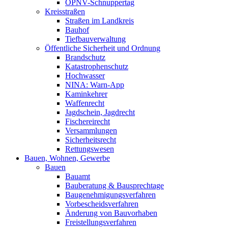
ÖPNV-Schnuppertag
Kreisstraßen
Straßen im Landkreis
Bauhof
Tiefbauverwaltung
Öffentliche Sicherheit und Ordnung
Brandschutz
Katastrophenschutz
Hochwasser
NINA: Warn-App
Kaminkehrer
Waffenrecht
Jagdschein, Jagdrecht
Fischereirecht
Versammlungen
Sicherheitsrecht
Rettungswesen
Bauen, Wohnen, Gewerbe
Bauen
Bauamt
Bauberatung & Bausprechtage
Baugenehmigungsverfahren
Vorbescheidsverfahren
Änderung von Bauvorhaben
Freistellungsverfahren