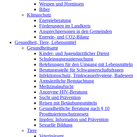
Wespen und Hornissen
Biber
Klimaschutz
Energieberatung
Förderungen im Landkreis
Ansprechpersonen in den Gemeinden
Energie- und CO2-Bilanz
Gesundheit, Tiere, Lebensmittel
Gesundheitsamt
Kinder- und Jugendärztlicher Dienst
Schuleingangsuntersuchung
Belehrungen für den Umgang mit Lebensmitteln
Beratungsstelle für Schwangerschaftsfragen
Infektionsschutz, Trinkwasserhygiene, Badeseen
Amtsärztliche Begutachtung
Medizinalaufsicht
Anonyme HIV-Beratung
Sucht und Prävention
Reisen mit Betäubungsmitteln
Gesundheitliche Beratung nach § 10
Prostituiertenschutzgesetz
Impfen: Information und Prävention
Sexuelle Bildung
Tiere
Veterinäramt