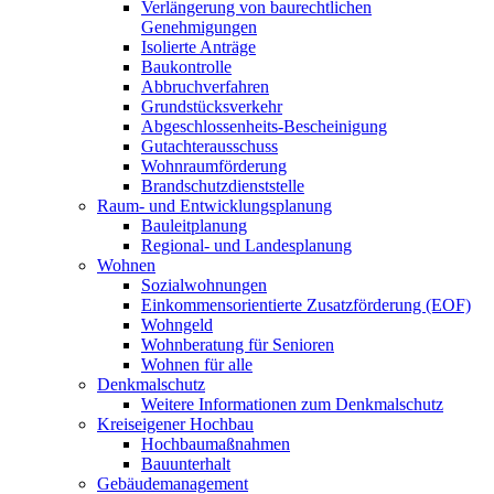
Verlängerung von baurechtlichen
Genehmigungen
Isolierte Anträge
Baukontrolle
Abbruchverfahren
Grundstücksverkehr
Abgeschlossenheits-Bescheinigung
Gutachterausschuss
Wohnraumförderung
Brandschutzdienststelle
Raum- und Entwicklungsplanung
Bauleitplanung
Regional- und Landesplanung
Wohnen
Sozialwohnungen
Einkommensorientierte Zusatzförderung (EOF)
Wohngeld
Wohnberatung für Senioren
Wohnen für alle
Denkmalschutz
Weitere Informationen zum Denkmalschutz
Kreiseigener Hochbau
Hochbaumaßnahmen
Bauunterhalt
Gebäudemanagement