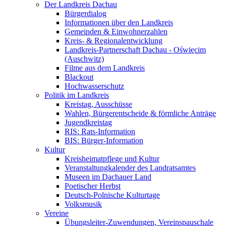
Der Landkreis Dachau
Bürgerdialog
Informationen über den Landkreis
Gemeinden & Einwohnerzahlen
Kreis- & Regionalentwicklung
Landkreis-Partnerschaft Dachau - Oświęcim
(Auschwitz)
Filme aus dem Landkreis
Blackout
Hochwasserschutz
Politik im Landkreis
Kreistag, Ausschüsse
Wahlen, Bürgerentscheide & förmliche Anträge
Jugendkreistag
RIS: Rats-Information
BIS: Bürger-Information
Kultur
Kreisheimatpflege und Kultur
Veranstaltungkalender des Landratsamtes
Museen im Dachauer Land
Poetischer Herbst
Deutsch-Polnische Kulturtage
Volksmusik
Vereine
Übungsleiter-Zuwendungen, Vereinspauschale