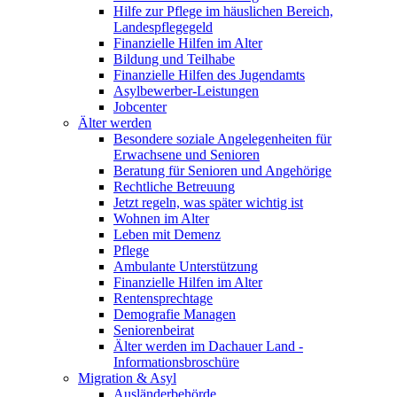
Hilfe zur Pflege im häuslichen Bereich,
Landespflegegeld
Finanzielle Hilfen im Alter
Bildung und Teilhabe
Finanzielle Hilfen des Jugendamts
Asylbewerber-Leistungen
Jobcenter
Älter werden
Besondere soziale Angelegenheiten für
Erwachsene und Senioren
Beratung für Senioren und Angehörige
Rechtliche Betreuung
Jetzt regeln, was später wichtig ist
Wohnen im Alter
Leben mit Demenz
Pflege
Ambulante Unterstützung
Finanzielle Hilfen im Alter
Rentensprechtage
Demografie Managen
Seniorenbeirat
Älter werden im Dachauer Land -
Informationsbroschüre
Migration & Asyl
Ausländerbehörde