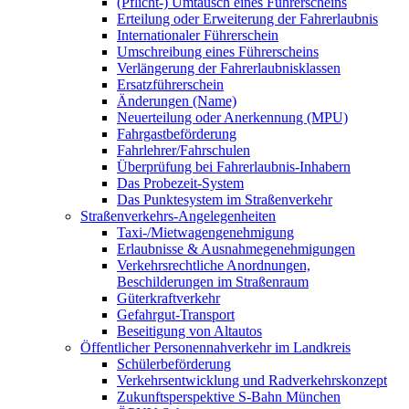
(Pflicht-) Umtausch eines Führerscheins
Erteilung oder Erweiterung der Fahrerlaubnis
Internationaler Führerschein
Umschreibung eines Führerscheins
Verlängerung der Fahrerlaubnisklassen
Ersatzführerschein
Änderungen (Name)
Neuerteilung oder Anerkennung (MPU)
Fahrgastbeförderung
Fahrlehrer/Fahrschulen
Überprüfung bei Fahrerlaubnis-Inhabern
Das Probezeit-System
Das Punktesystem im Straßenverkehr
Straßenverkehrs-Angelegenheiten
Taxi-/Mietwagengenehmigung
Erlaubnisse & Ausnahmegenehmigungen
Verkehrsrechtliche Anordnungen,
Beschilderungen im Straßenraum
Güterkraftverkehr
Gefahrgut-Transport
Beseitigung von Altautos
Öffentlicher Personennahverkehr im Landkreis
Schülerbeförderung
Verkehrsentwicklung und Radverkehrskonzept
Zukunftsperspektive S-Bahn München