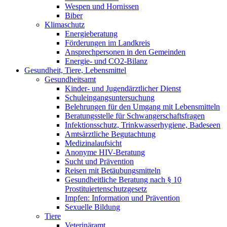
Wespen und Hornissen
Biber
Klimaschutz
Energieberatung
Förderungen im Landkreis
Ansprechpersonen in den Gemeinden
Energie- und CO2-Bilanz
Gesundheit, Tiere, Lebensmittel
Gesundheitsamt
Kinder- und Jugendärztlicher Dienst
Schuleingangsuntersuchung
Belehrungen für den Umgang mit Lebensmitteln
Beratungsstelle für Schwangerschaftsfragen
Infektionsschutz, Trinkwasserhygiene, Badeseen
Amtsärztliche Begutachtung
Medizinalaufsicht
Anonyme HIV-Beratung
Sucht und Prävention
Reisen mit Betäubungsmitteln
Gesundheitliche Beratung nach § 10
Prostituiertenschutzgesetz
Impfen: Information und Prävention
Sexuelle Bildung
Tiere
Veterinäramt