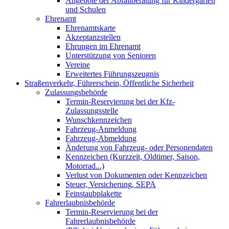
Angebote der Abfallberatung für Kindergärten
und Schulen
Ehrenamt
Ehrenamtskarte
Akzeptanzstellen
Ehrungen im Ehrenamt
Unterstützung von Senioren
Vereine
Erweitertes Führungszeugnis
Straßenverkehr, Führerschein, Öffentliche Sicherheit
Zulassungsbehörde
Termin-Reservierung bei der Kfz-
Zulassungsstelle
Wunschkennzeichen
Fahrzeug-Anmeldung
Fahrzeug-Abmeldung
Änderung von Fahrzeug- oder Personendaten
Kennzeichen (Kurzzeit, Oldtimer, Saison,
Motorrad...)
Verlust von Dokumenten oder Kennzeichen
Steuer, Versicherung, SEPA
Feinstaubplakette
Fahrerlaubnisbehörde
Termin-Reservierung bei der
Fahrerlaubnisbehörde