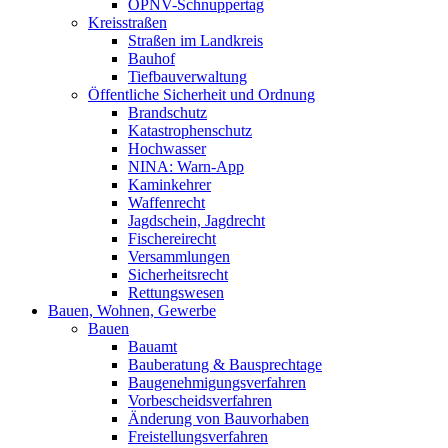
ÖPNV-Schnuppertag
Kreisstraßen
Straßen im Landkreis
Bauhof
Tiefbauverwaltung
Öffentliche Sicherheit und Ordnung
Brandschutz
Katastrophenschutz
Hochwasser
NINA: Warn-App
Kaminkehrer
Waffenrecht
Jagdschein, Jagdrecht
Fischereirecht
Versammlungen
Sicherheitsrecht
Rettungswesen
Bauen, Wohnen, Gewerbe
Bauen
Bauamt
Bauberatung & Bausprechtage
Baugenehmigungsverfahren
Vorbescheidsverfahren
Änderung von Bauvorhaben
Freistellungsverfahren