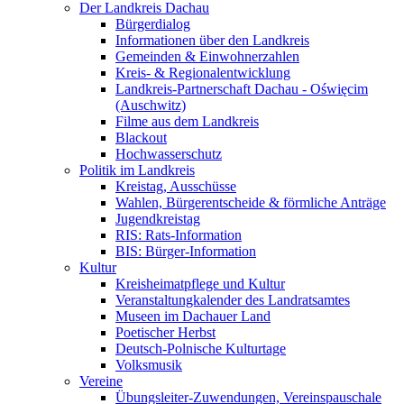
Der Landkreis Dachau
Bürgerdialog
Informationen über den Landkreis
Gemeinden & Einwohnerzahlen
Kreis- & Regionalentwicklung
Landkreis-Partnerschaft Dachau - Oświęcim
(Auschwitz)
Filme aus dem Landkreis
Blackout
Hochwasserschutz
Politik im Landkreis
Kreistag, Ausschüsse
Wahlen, Bürgerentscheide & förmliche Anträge
Jugendkreistag
RIS: Rats-Information
BIS: Bürger-Information
Kultur
Kreisheimatpflege und Kultur
Veranstaltungkalender des Landratsamtes
Museen im Dachauer Land
Poetischer Herbst
Deutsch-Polnische Kulturtage
Volksmusik
Vereine
Übungsleiter-Zuwendungen, Vereinspauschale