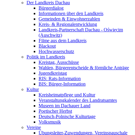
Der Landkreis Dachau
Bürgerdialog
Informationen über den Landkreis
Gemeinden & Einwohnerzahlen
Kreis- & Regionalentwicklung
Landkreis-Partnerschaft Dachau - Oświęcim
(Auschwitz)
Filme aus dem Landkreis
Blackout
Hochwasserschutz
Politik im Landkreis
Kreistag, Ausschüsse
Wahlen, Bürgerentscheide & förmliche Anträge
Jugendkreistag
RIS: Rats-Information
BIS: Bürger-Information
Kultur
Kreisheimatpflege und Kultur
Veranstaltungkalender des Landratsamtes
Museen im Dachauer Land
Poetischer Herbst
Deutsch-Polnische Kulturtage
Volksmusik
Vereine
Übungsleiter-Zuwendungen, Vereinspauschale