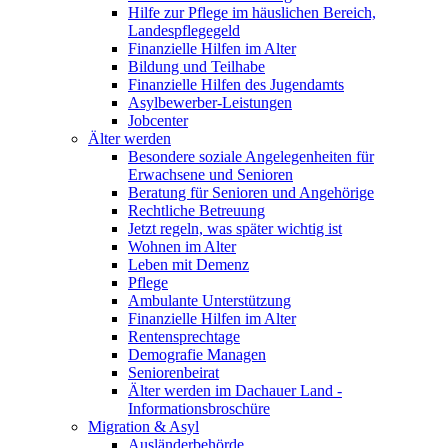
Hilfe zur Pflege im häuslichen Bereich,
Landespflegegeld
Finanzielle Hilfen im Alter
Bildung und Teilhabe
Finanzielle Hilfen des Jugendamts
Asylbewerber-Leistungen
Jobcenter
Älter werden
Besondere soziale Angelegenheiten für
Erwachsene und Senioren
Beratung für Senioren und Angehörige
Rechtliche Betreuung
Jetzt regeln, was später wichtig ist
Wohnen im Alter
Leben mit Demenz
Pflege
Ambulante Unterstützung
Finanzielle Hilfen im Alter
Rentensprechtage
Demografie Managen
Seniorenbeirat
Älter werden im Dachauer Land -
Informationsbroschüre
Migration & Asyl
Ausländerbehörde