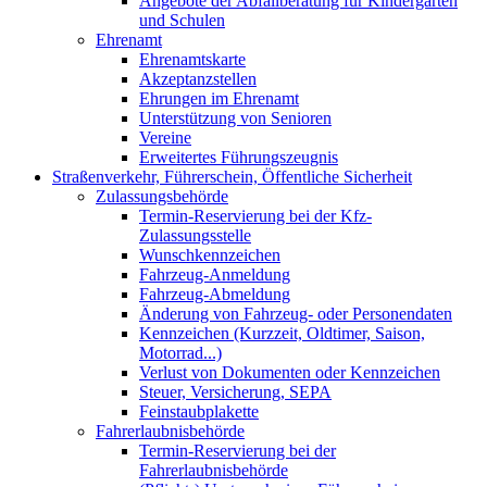
Angebote der Abfallberatung für Kindergärten
und Schulen
Ehrenamt
Ehrenamtskarte
Akzeptanzstellen
Ehrungen im Ehrenamt
Unterstützung von Senioren
Vereine
Erweitertes Führungszeugnis
Straßenverkehr, Führerschein, Öffentliche Sicherheit
Zulassungsbehörde
Termin-Reservierung bei der Kfz-
Zulassungsstelle
Wunschkennzeichen
Fahrzeug-Anmeldung
Fahrzeug-Abmeldung
Änderung von Fahrzeug- oder Personendaten
Kennzeichen (Kurzzeit, Oldtimer, Saison,
Motorrad...)
Verlust von Dokumenten oder Kennzeichen
Steuer, Versicherung, SEPA
Feinstaubplakette
Fahrerlaubnisbehörde
Termin-Reservierung bei der
Fahrerlaubnisbehörde