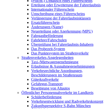
(Pflicht-) Umtausch eines Führerscheins
Erteilung oder Erweiterung der Fahrerlaubnis
Internationaler Führerschein
Umschreibung eines Führerscheins
Verlängerung der Fahrerlaubnisklassen
Ersatzführerschein
Änderungen (Name)
Neuerteilung oder Anerkennung (MPU)
Fahrgastbeförderung
Fahrlehrer/Fahrschulen
Überprüfung bei Fahrerlaubnis-Inhabern
Das Probezeit-System
Das Punktesystem im Straßenverkehr
Straßenverkehrs-Angelegenheiten
Taxi-/Mietwagengenehmigung
Erlaubnisse & Ausnahmegenehmigungen
Verkehrsrechtliche Anordnungen,
Beschilderungen im Straßenraum
Güterkraftverkehr
Gefahrgut-Transport
Beseitigung von Altautos
Öffentlicher Personennahverkehr im Landkreis
Schülerbeförderung
Verkehrsentwicklung und Radverkehrskonzept
Zukunftsperspektive S-Bahn München