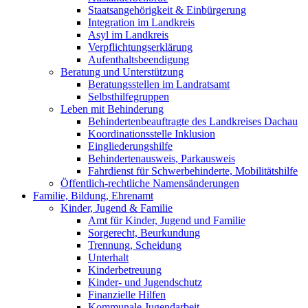
Staatsangehörigkeit & Einbürgerung
Integration im Landkreis
Asyl im Landkreis
Verpflichtungserklärung
Aufenthaltsbeendigung
Beratung und Unterstützung
Beratungsstellen im Landratsamt
Selbsthilfegruppen
Leben mit Behinderung
Behindertenbeauftragte des Landkreises Dachau
Koordinationsstelle Inklusion
Eingliederungshilfe
Behindertenausweis, Parkausweis
Fahrdienst für Schwerbehinderte, Mobilitätshilfe
Öffentlich-rechtliche Namensänderungen
Familie, Bildung, Ehrenamt
Kinder, Jugend & Familie
Amt für Kinder, Jugend und Familie
Sorgerecht, Beurkundung
Trennung, Scheidung
Unterhalt
Kinderbetreuung
Kinder- und Jugendschutz
Finanzielle Hilfen
Kommunale Jugendarbeit