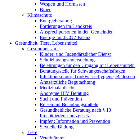
Wespen und Hornissen
Biber
Klimaschutz
Energieberatung
Förderungen im Landkreis
Ansprechpersonen in den Gemeinden
Energie- und CO2-Bilanz
Gesundheit, Tiere, Lebensmittel
Gesundheitsamt
Kinder- und Jugendärztlicher Dienst
Schuleingangsuntersuchung
Belehrungen für den Umgang mit Lebensmitteln
Beratungsstelle für Schwangerschaftsfragen
Infektionsschutz, Trinkwasserhygiene, Badeseen
Amtsärztliche Begutachtung
Medizinalaufsicht
Anonyme HIV-Beratung
Sucht und Prävention
Reisen mit Betäubungsmitteln
Gesundheitliche Beratung nach § 10
Prostituiertenschutzgesetz
Impfen: Information und Prävention
Sexuelle Bildung
Tiere
Veterinäramt