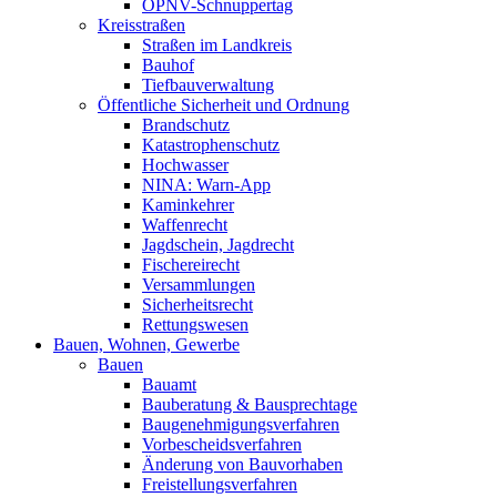
ÖPNV-Schnuppertag
Kreisstraßen
Straßen im Landkreis
Bauhof
Tiefbauverwaltung
Öffentliche Sicherheit und Ordnung
Brandschutz
Katastrophenschutz
Hochwasser
NINA: Warn-App
Kaminkehrer
Waffenrecht
Jagdschein, Jagdrecht
Fischereirecht
Versammlungen
Sicherheitsrecht
Rettungswesen
Bauen, Wohnen, Gewerbe
Bauen
Bauamt
Bauberatung & Bausprechtage
Baugenehmigungsverfahren
Vorbescheidsverfahren
Änderung von Bauvorhaben
Freistellungsverfahren