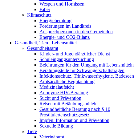
Wespen und Hornissen
Biber
Klimaschutz
Energieberatung
Förderungen im Landkreis
Ansprechpersonen in den Gemeinden
Energie- und CO2-Bilanz
Gesundheit, Tiere, Lebensmittel
Gesundheitsamt
Kinder- und Jugendärztlicher Dienst
Schuleingangsuntersuchung
Belehrungen für den Umgang mit Lebensmitteln
Beratungsstelle für Schwangerschaftsfragen
Infektionsschutz, Trinkwasserhygiene, Badeseen
Amtsärztliche Begutachtung
Medizinalaufsicht
Anonyme HIV-Beratung
Sucht und Prävention
Reisen mit Betäubungsmitteln
Gesundheitliche Beratung nach § 10
Prostituiertenschutzgesetz
Impfen: Information und Prävention
Sexuelle Bildung
Tiere
Veterinäramt