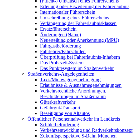
(Pflicht-) Umtausch eines Führerscheins
Erteilung oder Erweiterung der Fahrerlaubnis
Internationaler Führerschein
Umschreibung eines Führerscheins
Verlängerung der Fahrerlaubnisklassen
Ersatzführerschein
Änderungen (Name)
Neuerteilung oder Anerkennung (MPU)
Fahrgastbeförderung
Fahrlehrer/Fahrschulen
Überprüfung bei Fahrerlaubnis-Inhabern
Das Probezeit-System
Das Punktesystem im Straßenverkehr
Straßenverkehrs-Angelegenheiten
Taxi-/Mietwagengenehmigung
Erlaubnisse & Ausnahmegenehmigungen
Verkehrsrechtliche Anordnungen,
Beschilderungen im Straßenraum
Güterkraftverkehr
Gefahrgut-Transport
Beseitigung von Altautos
Öffentlicher Personennahverkehr im Landkreis
Schülerbeförderung
Verkehrsentwicklung und Radverkehrskonzept
Zukunftsperspektive S-Bahn München