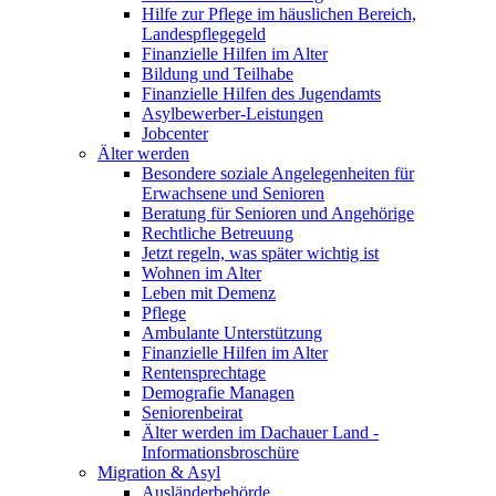
Hilfe zur Pflege im häuslichen Bereich,
Landespflegegeld
Finanzielle Hilfen im Alter
Bildung und Teilhabe
Finanzielle Hilfen des Jugendamts
Asylbewerber-Leistungen
Jobcenter
Älter werden
Besondere soziale Angelegenheiten für
Erwachsene und Senioren
Beratung für Senioren und Angehörige
Rechtliche Betreuung
Jetzt regeln, was später wichtig ist
Wohnen im Alter
Leben mit Demenz
Pflege
Ambulante Unterstützung
Finanzielle Hilfen im Alter
Rentensprechtage
Demografie Managen
Seniorenbeirat
Älter werden im Dachauer Land -
Informationsbroschüre
Migration & Asyl
Ausländerbehörde