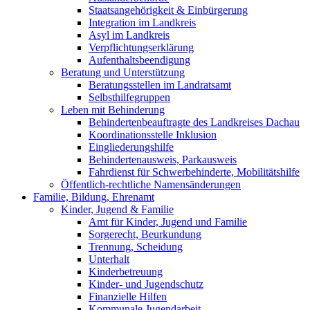
Staatsangehörigkeit & Einbürgerung
Integration im Landkreis
Asyl im Landkreis
Verpflichtungserklärung
Aufenthaltsbeendigung
Beratung und Unterstützung
Beratungsstellen im Landratsamt
Selbsthilfegruppen
Leben mit Behinderung
Behindertenbeauftragte des Landkreises Dachau
Koordinationsstelle Inklusion
Eingliederungshilfe
Behindertenausweis, Parkausweis
Fahrdienst für Schwerbehinderte, Mobilitätshilfe
Öffentlich-rechtliche Namensänderungen
Familie, Bildung, Ehrenamt
Kinder, Jugend & Familie
Amt für Kinder, Jugend und Familie
Sorgerecht, Beurkundung
Trennung, Scheidung
Unterhalt
Kinderbetreuung
Kinder- und Jugendschutz
Finanzielle Hilfen
Kommunale Jugendarbeit