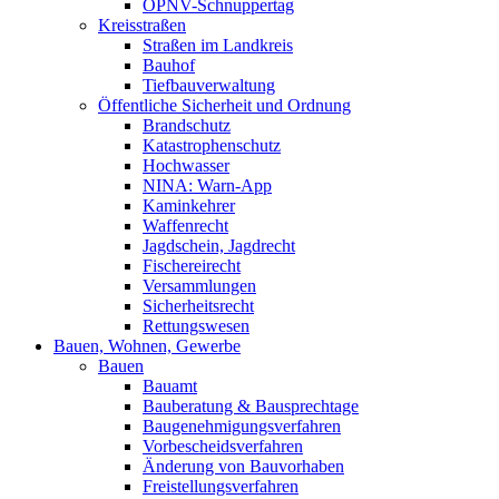
ÖPNV-Schnuppertag
Kreisstraßen
Straßen im Landkreis
Bauhof
Tiefbauverwaltung
Öffentliche Sicherheit und Ordnung
Brandschutz
Katastrophenschutz
Hochwasser
NINA: Warn-App
Kaminkehrer
Waffenrecht
Jagdschein, Jagdrecht
Fischereirecht
Versammlungen
Sicherheitsrecht
Rettungswesen
Bauen, Wohnen, Gewerbe
Bauen
Bauamt
Bauberatung & Bausprechtage
Baugenehmigungsverfahren
Vorbescheidsverfahren
Änderung von Bauvorhaben
Freistellungsverfahren