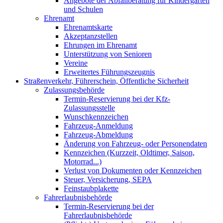
Angebote der Abfallberatung für Kindergärten
und Schulen
Ehrenamt
Ehrenamtskarte
Akzeptanzstellen
Ehrungen im Ehrenamt
Unterstützung von Senioren
Vereine
Erweitertes Führungszeugnis
Straßenverkehr, Führerschein, Öffentliche Sicherheit
Zulassungsbehörde
Termin-Reservierung bei der Kfz-
Zulassungsstelle
Wunschkennzeichen
Fahrzeug-Anmeldung
Fahrzeug-Abmeldung
Änderung von Fahrzeug- oder Personendaten
Kennzeichen (Kurzzeit, Oldtimer, Saison,
Motorrad...)
Verlust von Dokumenten oder Kennzeichen
Steuer, Versicherung, SEPA
Feinstaubplakette
Fahrerlaubnisbehörde
Termin-Reservierung bei der
Fahrerlaubnisbehörde