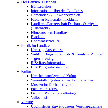
Der Landkreis Dachau
Bürgerdialog
Informationen über den Landkreis
Gemeinden & Einwohnerzahlen
Kreis- & Regionalentwicklung
Landkreis-Partnerschaft Dachau - Oświęcim
(Auschwitz)
Filme aus dem Landkreis
Blackout
Hochwasserschutz
Politik im Landkreis
Kreistag, Ausschüsse
Wahlen, Bürgerentscheide & förmliche Anträge
Jugendkreistag
RIS: Rats-Information
BIS: Bürger-Information
Kultur
Kreisheimatpflege und Kultur
Veranstaltungkalender des Landratsamtes
Museen im Dachauer Land
Poetischer Herbst
Deutsch-Polnische Kulturtage
Volksmusik
Vereine
Übungsleiter-Zuwendungen, Vereinspauschale